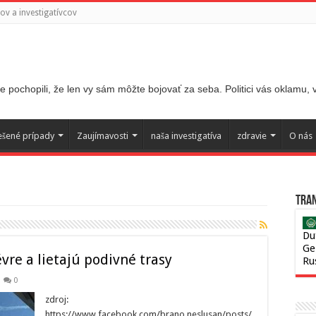
v a investigatívcov
 pochopili, že len vy sám môžte bojovať za seba. Politici vás oklamu,
ešené prípady
Zaujímavosti
naša investigatíva
zdravie
O nás
Tran
Du
Ge
vre a lietajú podivné trasy
Ru
0
zdroj:
https://www.facebook.com/brano.neslusan/posts/