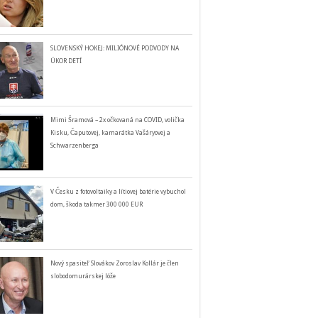
SLOVENSKÝ HOKEJ: MILIÓNOVÉ PODVODY NA
ÚKOR DETÍ
Mimi Šramová – 2x očkovaná na COVID, volička
Kisku, Čaputovej, kamarátka Vašáryovej a
Schwarzenberga
V Česku z fotovoltaiky a lítiovej batérie vybuchol
dom, škoda takmer 300 000 EUR
Nový spasiteľ Slovákov Zoroslav Kollár je člen
slobodomurárskej lóže