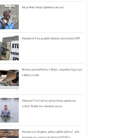
Kto je Peter Kotlár (pôvodná verzia)
Podvodník Fico je podľa Babiša vlastníkom SPP
Milióny pre kafilérku v Mojši, majitelia figurujú
v Rotary clube
Oklamal Fico ľudí aj vymyslenou operáciou
srdca? Nikde mu nevidieť jazvu…
Horiace Los Angeles, požiar podľa plánu? ..ako
príprava na smart city SmartLA2028 a