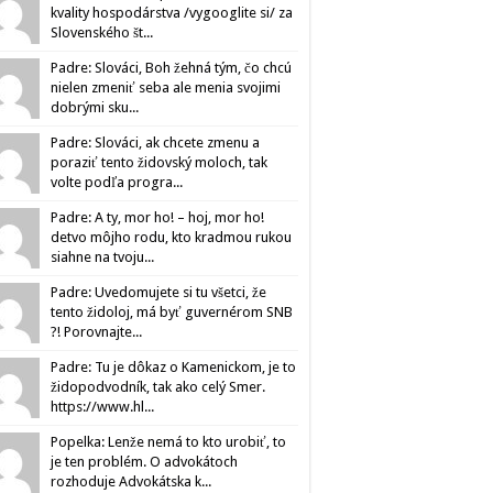
kvality hospodárstva /vygooglite si/ za
Slovenského št...
Padre: Slováci, Boh žehná tým, čo chcú
nielen zmeniť seba ale menia svojimi
dobrými sku...
Padre: Slováci, ak chcete zmenu a
poraziť tento židovský moloch, tak
volte podľa progra...
Padre: A ty, mor ho! – hoj, mor ho!
detvo môjho rodu, kto kradmou rukou
siahne na tvoju...
Padre: Uvedomujete si tu všetci, že
tento židoloj, má byť guvernérom SNB
?! Porovnajte...
Padre: Tu je dôkaz o Kamenickom, je to
židopodvodník, tak ako celý Smer.
https://www.hl...
Popelka: Lenže nemá to kto urobiť, to
je ten problém. O advokátoch
rozhoduje Advokátska k...