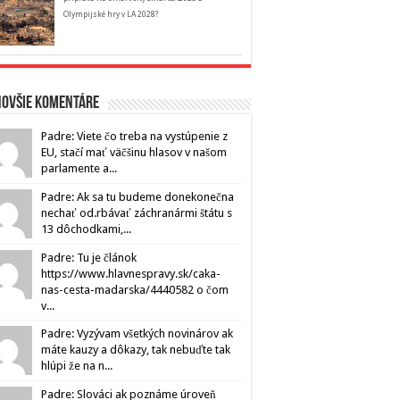
Olympijské hry v LA 2028?
novšie komentáre
Padre: Viete čo treba na vystúpenie z
EU, stačí mať väčšinu hlasov v našom
parlamente a...
Padre: Ak sa tu budeme donekonečna
nechať od.rbávať záchranármi štátu s
13 dôchodkami,...
Padre: Tu je článok
https://www.hlavnespravy.sk/caka-
nas-cesta-madarska/4440582 o čom
v...
Padre: Vyzývam všetkých novinárov ak
máte kauzy a dôkazy, tak nebuďte tak
hlúpi že na n...
Padre: Slováci ak poznáme úroveň