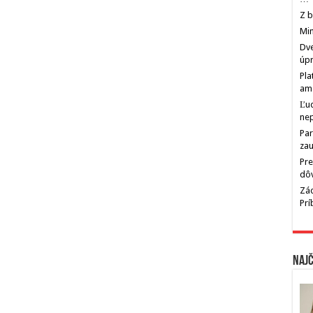
Z b
Min
Dve
úp
Pla
am
Ľu
ne
Par
zau
Pre
dô
Zác
Pr
Najč