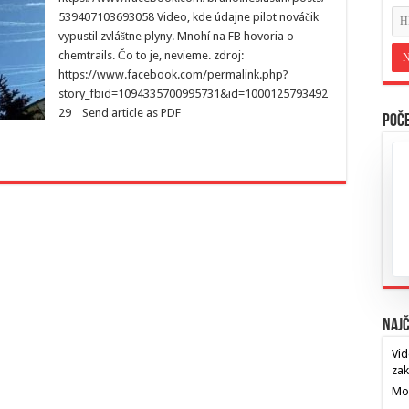
539407103693058 Video, kde údajne pilot nováčik
vypustil zvláštne plyny. Mnohí na FB hovoria o
chemtrails. Čo to je, nevieme. zdroj:
https://www.facebook.com/permalink.php?
story_fbid=1094335700995731&id=1000125793492
29 Send article as PDF
Poče
Najč
Vid
za
Mos
…