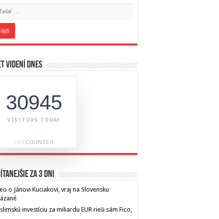
t videní dnes
30945
VISITORS TODAY
ítanejšie za 3 dni
eo o Jánovi Kuciakovi, vraj na Slovensku
kázané
limskú investíciu za miliardu EUR rieši sám Fico,