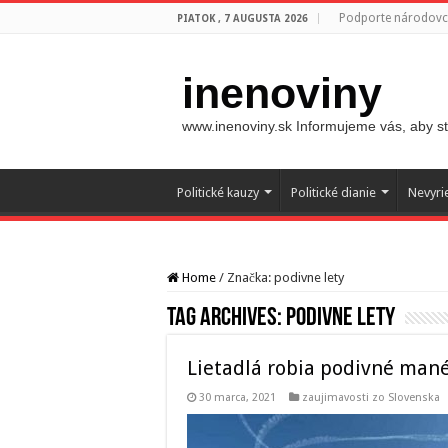
Podporte národovco
PIATOK , 7 AUGUSTA 2026
inenoviny
www.inenoviny.sk Informujeme vás, aby ste
Politické kauzy
Politické dianie
Nevyri
Home
/
Značka:
podivne lety
Tag Archives:
podivne lety
Lietadlá robia podivné mané
30 marca, 2021
zaujimavosti zo Slovenska