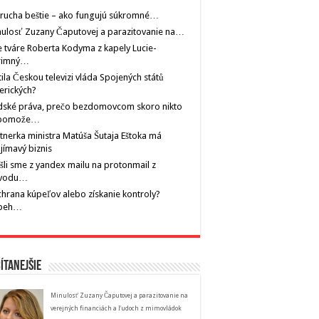
rucha beštie – ako fungujú súkromné…
ulosť Zuzany Čaputovej a parazitovanie na…
 tváre Roberta Kodyma z kapely Lucie-
rimný…
tila Českou televizi vláda Spojených států
erických?
dské práva, prečo bezdomovcom skoro nikto
pomože…
tnerka ministra Matúša Šutaja Eštoka má
jímavý biznis
šli sme z yandex mailu na protonmail z
vodu…
hrana kúpeľov alebo získanie kontroly?
íbeh…
ítanejšie
Minulosť Zuzany Čaputovej a parazitovanie na
verejných financiách a ľudoch z mimovládok