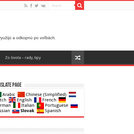
 využijú a odkopnú po voľbách.
Zo života – rady, tipy
slate page
Arabic
Chinese (Simplified)
tch
English
French
rman
Italian
Portuguese
Slovak
ssian
Spanish