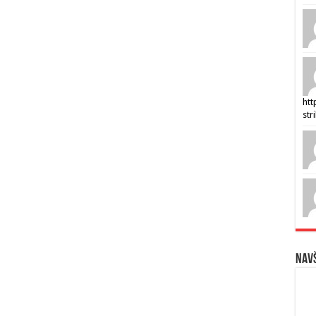
htt
str
Navš