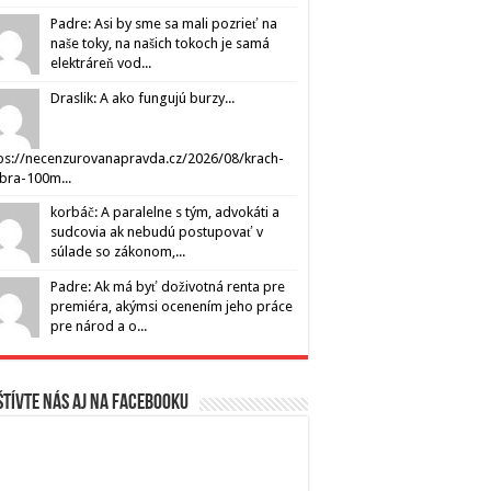
Padre: Asi by sme sa mali pozrieť na
naše toky, na našich tokoch je samá
elektráreň vod...
Draslik: A ako fungujú burzy...
ps://necenzurovanapravda.cz/2026/08/krach-
ibra-100m...
korbáč: A paralelne s tým, advokáti a
sudcovia ak nebudú postupovať v
súlade so zákonom,...
Padre: Ak má byť doživotná renta pre
premiéra, akýmsi ocenením jeho práce
pre národ a o...
tívte nás aj na Facebooku