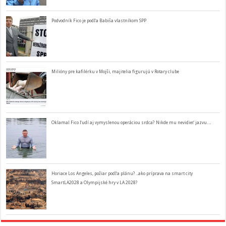
Podvodník Fico je podľa Babiša vlastníkom SPP
Milióny pre kafilérku v Mojši, majitelia figurujú v Rotary clube
Oklamal Fico ľudí aj vymyslenou operáciou srdca? Nikde mu nevidieť jazvu…
Horiace Los Angeles, požiar podľa plánu? ..ako príprava na smart city
SmartLA2028 a Olympijské hry v LA 2028?