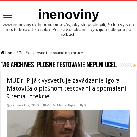
inenoviny
www.inenoviny.sk Informujeme vás, aby ste pochopili, že len vy sám
môžte bojovať za seba. Politici vás oklamu, využijú a odkopnú po
voľbách.
Home
/
Značka:
plosne testovanie neplni ucel
Tag Archives:
plosne testovanie neplni ucel
MUDr. Piják vysvetľuje zavádzanie Igora
Matoviča o plošnom testovani a spomaleni
šírenia infekcie
7 novembra, 2020
MUDr. Michal Piják
0