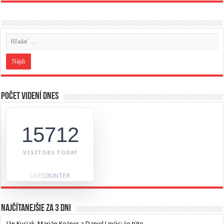
Počet videní dnes
15712
VISITORS TODAY
Najčítanejšie za 3 dni
Ján Kuciak, Marián Kočner a Daniel Lipšic: čo túto…