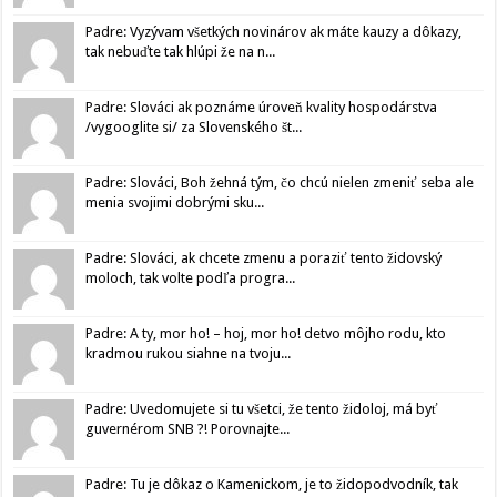
Padre: Vyzývam všetkých novinárov ak máte kauzy a dôkazy,
tak nebuďte tak hlúpi že na n...
Padre: Slováci ak poznáme úroveň kvality hospodárstva
/vygooglite si/ za Slovenského št...
Padre: Slováci, Boh žehná tým, čo chcú nielen zmeniť seba ale
menia svojimi dobrými sku...
Padre: Slováci, ak chcete zmenu a poraziť tento židovský
moloch, tak volte podľa progra...
Padre: A ty, mor ho! – hoj, mor ho! detvo môjho rodu, kto
kradmou rukou siahne na tvoju...
Padre: Uvedomujete si tu všetci, že tento židoloj, má byť
guvernérom SNB ?! Porovnajte...
Padre: Tu je dôkaz o Kamenickom, je to židopodvodník, tak