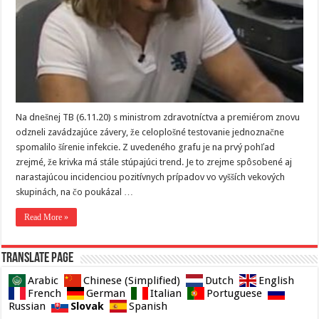
Na dnešnej TB (6.11.20) s ministrom zdravotníctva a premiérom znovu
odzneli zavádzajúce závery, že celoplošné testovanie jednoznačne
spomalilo šírenie infekcie. Z uvedeného grafu je na prvý pohľad
zrejmé, že krivka má stále stúpajúci trend. Je to zrejme spôsobené aj
narastajúcou incidenciou pozitívnych prípadov vo vyšších vekových
skupinách, na čo poukázal …
Read More »
Translate page
Arabic
Chinese (Simplified)
Dutch
English
French
German
Italian
Portuguese
Slovak
Russian
Spanish