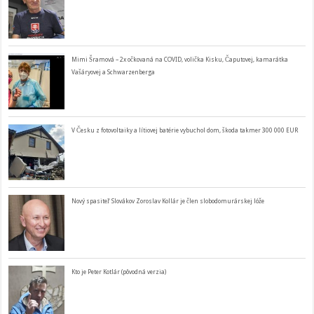
Mimi Šramová – 2x očkovaná na COVID, volička Kisku, Čaputovej, kamarátka
Vašáryovej a Schwarzenberga
V Česku z fotovoltaiky a lítiovej batérie vybuchol dom, škoda takmer 300 000 EUR
Nový spasiteľ Slovákov Zoroslav Kollár je člen slobodomurárskej lóže
Kto je Peter Kotlár (pôvodná verzia)