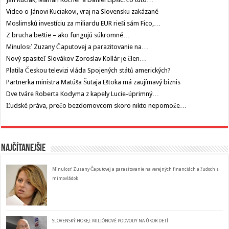
Video o Jánovi Kuciakovi, vraj na Slovensku zakázané
Moslimskú investíciu za miliardu EUR rieši sám Fico,…
Z brucha beštie – ako fungujú súkromné…
Minulosť Zuzany Čaputovej a parazitovanie na…
Nový spasiteľ Slovákov Zoroslav Kollár je člen…
Platila Českou televizi vláda Spojených států amerických?
Partnerka ministra Matúša Šutaja Eštoka má zaujímavý biznis
Dve tváre Roberta Kodyma z kapely Lucie-úprimný…
Ľudské práva, prečo bezdomovcom skoro nikto nepomože…
Najčítanejšie
Minulosť Zuzany Čaputovej a parazitovanie na verejných financiách a ľudoch z
mimovládok
SLOVENSKÝ HOKEJ: MILIÓNOVÉ PODVODY NA ÚKOR DETÍ