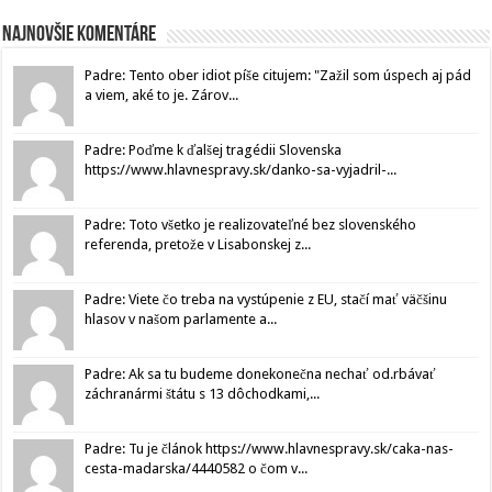
Najnovšie komentáre
Padre: Tento ober idiot píše citujem: "Zažil som úspech aj pád
a viem, aké to je. Zárov...
Padre: Poďme k ďalšej tragédii Slovenska
https://www.hlavnespravy.sk/danko-sa-vyjadril-...
Padre: Toto všetko je realizovateľné bez slovenského
referenda, pretože v Lisabonskej z...
Padre: Viete čo treba na vystúpenie z EU, stačí mať väčšinu
hlasov v našom parlamente a...
Padre: Ak sa tu budeme donekonečna nechať od.rbávať
záchranármi štátu s 13 dôchodkami,...
Padre: Tu je článok https://www.hlavnespravy.sk/caka-nas-
cesta-madarska/4440582 o čom v...