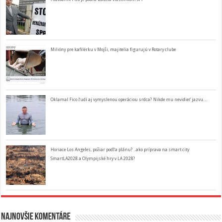
Milióny pre kafilérku v Mojši, majitelia figurujú v Rotary clube
Oklamal Fico ľudí aj vymyslenou operáciou srdca? Nikde mu nevidieť jazvu…
Horiace Los Angeles, požiar podľa plánu? ..ako príprava na smart city
SmartLA2028 a Olympijské hry v LA 2028?
Najnovšie komentáre