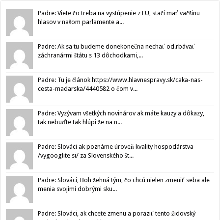
Padre: Viete čo treba na vystúpenie z EU, stačí mať väčšinu
hlasov v našom parlamente a...
Padre: Ak sa tu budeme donekonečna nechať od.rbávať
záchranármi štátu s 13 dôchodkami,...
Padre: Tu je článok https://www.hlavnespravy.sk/caka-nas-
cesta-madarska/4440582 o čom v...
Padre: Vyzývam všetkých novinárov ak máte kauzy a dôkazy,
tak nebuďte tak hlúpi že na n...
Padre: Slováci ak poznáme úroveň kvality hospodárstva
/vygooglite si/ za Slovenského št...
Padre: Slováci, Boh žehná tým, čo chcú nielen zmeniť seba ale
menia svojimi dobrými sku...
Padre: Slováci, ak chcete zmenu a poraziť tento židovský