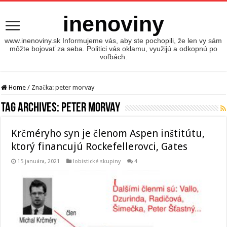
inenoviny
www.inenoviny.sk Informujeme vás, aby ste pochopili, že len vy sám
môžte bojovať za seba. Politici vás oklamu, využijú a odkopnú po
voľbách.
Home
/
Značka:
peter morvay
Tag Archives:
peter morvay
Krčméryho syn je členom Aspen inštitútu,
ktorý financujú Rockefellerovci, Gates
15 januára, 2021
lobistické skupiny
4