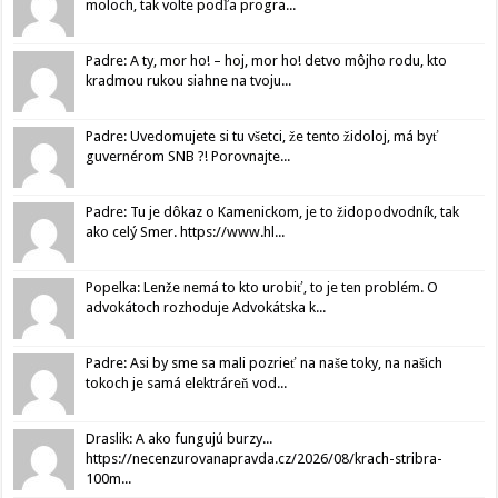
moloch, tak volte podľa progra...
Padre: A ty, mor ho! – hoj, mor ho! detvo môjho rodu, kto
kradmou rukou siahne na tvoju...
Padre: Uvedomujete si tu všetci, že tento židoloj, má byť
guvernérom SNB ?! Porovnajte...
Padre: Tu je dôkaz o Kamenickom, je to židopodvodník, tak
ako celý Smer. https://www.hl...
Popelka: Lenže nemá to kto urobiť, to je ten problém. O
advokátoch rozhoduje Advokátska k...
Padre: Asi by sme sa mali pozrieť na naše toky, na našich
tokoch je samá elektráreň vod...
Draslik: A ako fungujú burzy...
https://necenzurovanapravda.cz/2026/08/krach-stribra-
100m...