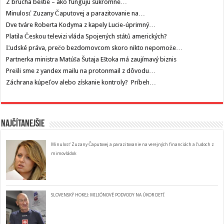
Z brucha beštie – ako fungujú súkromné…
Minulosť Zuzany Čaputovej a parazitovanie na…
Dve tváre Roberta Kodyma z kapely Lucie-úprimný…
Platila Českou televizi vláda Spojených států amerických?
Ľudské práva, prečo bezdomovcom skoro nikto nepomože…
Partnerka ministra Matúša Šutaja Eštoka má zaujímavý biznis
Prešli sme z yandex mailu na protonmail z dôvodu…
Záchrana kúpeľov alebo získanie kontroly? Príbeh…
Najčítanejšie
Minulosť Zuzany Čaputovej a parazitovanie na verejných financiách a ľudoch z
mimovládok
SLOVENSKÝ HOKEJ: MILIÓNOVÉ PODVODY NA ÚKOR DETÍ