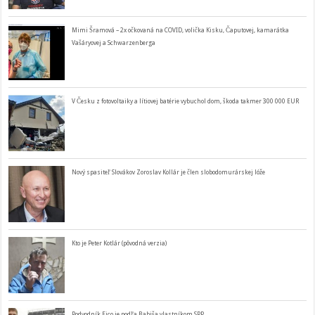
Mimi Šramová – 2x očkovaná na COVID, volička Kisku, Čaputovej, kamarátka
Vašáryovej a Schwarzenberga
V Česku z fotovoltaiky a lítiovej batérie vybuchol dom, škoda takmer 300 000 EUR
Nový spasiteľ Slovákov Zoroslav Kollár je člen slobodomurárskej lóže
Kto je Peter Kotlár (pôvodná verzia)
Podvodník Fico je podľa Babiša vlastníkom SPP