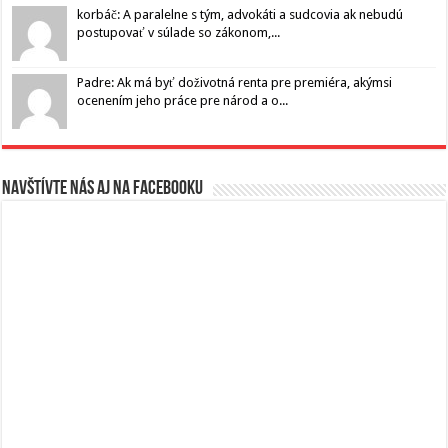
korbáč: A paralelne s tým, advokáti a sudcovia ak nebudú
postupovať v súlade so zákonom,...
Padre: Ak má byť doživotná renta pre premiéra, akýmsi
ocenením jeho práce pre národ a o...
Navštívte nás aj na Facebooku