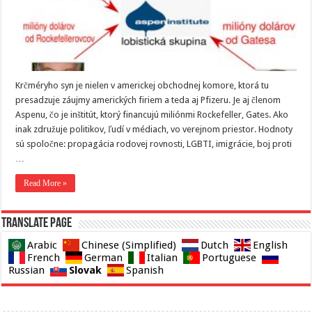
Krčméryho syn je nielen v americkej obchodnej komore, ktorá tu
presadzuje záujmy amerických firiem a teda aj Pfizeru. Je aj členom
Aspenu, čo je inštitút, ktorý financujú miliónmi Rockefeller, Gates. Ako
inak združuje politikov, ľudí v médiach, vo verejnom priestor. Hodnoty
sú spoločne: propagácia rodovej rovnosti, LGBTI, imigrácie, boj proti
…
Read More »
Translate page
Arabic
Chinese (Simplified)
Dutch
English
French
German
Italian
Portuguese
Slovak
Russian
Spanish