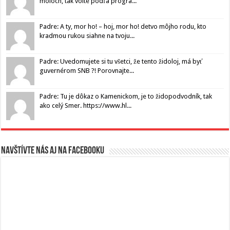
moloch, tak volte podľa progra...
Padre: A ty, mor ho! – hoj, mor ho! detvo môjho rodu, kto
kradmou rukou siahne na tvoju...
Padre: Uvedomujete si tu všetci, že tento židoloj, má byť
guvernérom SNB ?! Porovnajte...
Padre: Tu je dôkaz o Kamenickom, je to židopodvodník, tak
ako celý Smer. https://www.hl...
Navštívte nás aj na Facebooku