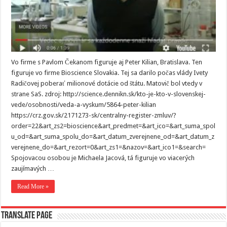
Vo firme s Pavlom Čekanom figuruje aj Peter Kilian, Bratislava. Ten
figuruje vo firme Bioscience Slovakia. Tej sa darilo počas vlády Ivety
Radičovej poberať milionové dotácie od štátu. Matovič bol vtedy v
strane SaS. zdroj: http://science.dennikn.sk/kto-je-kto-v-slovenskej-
vede/osobnosti/veda-a-vyskum/5864-peter-kilian
https://crz.gov.sk/2171273-sk/centralny-register-zmluv/?
order=22&art_zs2=bioscience&art_predmet=&art_ico=&art_suma_spol
u_od=&art_suma_spolu_do=&art_datum_zverejnene_od=&art_datum_z
verejnene_do=&art_rezort=0&art_zs1=&nazov=&art_ico1=&search=
Spojovacou osobou je Michaela Jacová, tá figuruje vo viacerých
zaujímavých …
Read More »
Translate page