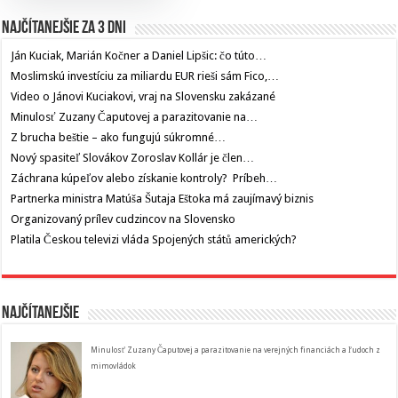
Najčítanejšie za 3 dni
Ján Kuciak, Marián Kočner a Daniel Lipšic: čo túto…
Moslimskú investíciu za miliardu EUR rieši sám Fico,…
Video o Jánovi Kuciakovi, vraj na Slovensku zakázané
Minulosť Zuzany Čaputovej a parazitovanie na…
Z brucha beštie – ako fungujú súkromné…
Nový spasiteľ Slovákov Zoroslav Kollár je člen…
Záchrana kúpeľov alebo získanie kontroly? Príbeh…
Partnerka ministra Matúša Šutaja Eštoka má zaujímavý biznis
Organizovaný prílev cudzincov na Slovensko
Platila Českou televizi vláda Spojených států amerických?
Najčítanejšie
Minulosť Zuzany Čaputovej a parazitovanie na verejných financiách a ľudoch z
mimovládok