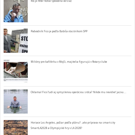
Kto je Peter Kotlár (pôvodná verzia)
Podvodník Fico je podľa Babiša vlastníkom SPP
Milióny pre kafilérku v Mojši, majitelia figurujú v Rotary clube
Oklamal Fico ľudí aj vymyslenou operáciou srdca? Nikde mu nevidieť jazvu…
Horiace Los Angeles, požiar podľa plánu? ..ako príprava na smart city
SmartLA2028 a Olympijské hry v LA 2028?