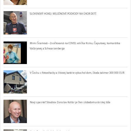
SLOVENSKÝ HOKEJ: MILIÓNOVÉ PODVODY NA ÚKOR DETÍ
Mimi Šramová – 2x očkovaná na COVID, volička Kisku, Čaputovej, kamarátka
Vašáryovej a Schwarzenberga
V Česku z fotovoltaiky a lítiovej batérie vybuchol dom, škoda takmer 300 000 EUR
Nový spasiteľ Slovákov Zoroslav Kollár je člen slobodomurárskej lóže