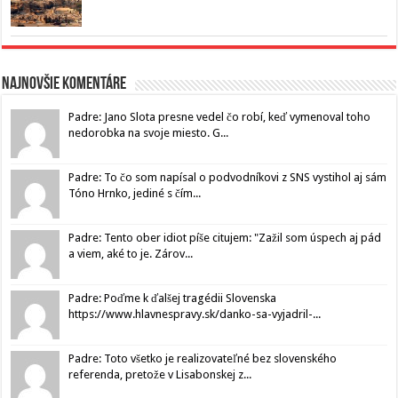
Najnovšie komentáre
Padre: Jano Slota presne vedel čo robí, keď vymenoval toho
nedorobka na svoje miesto. G...
Padre: To čo som napísal o podvodníkovi z SNS vystihol aj sám
Tóno Hrnko, jediné s čím...
Padre: Tento ober idiot píše citujem: "Zažil som úspech aj pád
a viem, aké to je. Zárov...
Padre: Poďme k ďalšej tragédii Slovenska
https://www.hlavnespravy.sk/danko-sa-vyjadril-...
Padre: Toto všetko je realizovateľné bez slovenského
referenda, pretože v Lisabonskej z...