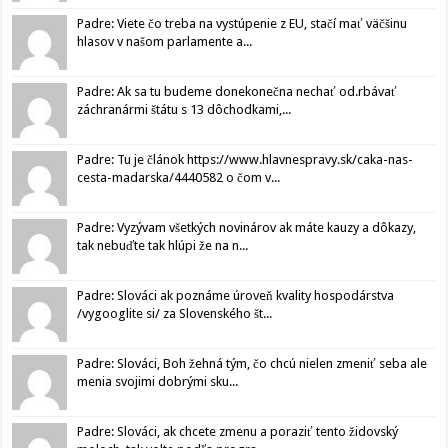
Padre: Viete čo treba na vystúpenie z EU, stačí mať väčšinu
hlasov v našom parlamente a...
Padre: Ak sa tu budeme donekonečna nechať od.rbávať
záchranármi štátu s 13 dôchodkami,...
Padre: Tu je článok https://www.hlavnespravy.sk/caka-nas-
cesta-madarska/4440582 o čom v...
Padre: Vyzývam všetkých novinárov ak máte kauzy a dôkazy,
tak nebuďte tak hlúpi že na n...
Padre: Slováci ak poznáme úroveň kvality hospodárstva
/vygooglite si/ za Slovenského št...
Padre: Slováci, Boh žehná tým, čo chcú nielen zmeniť seba ale
menia svojimi dobrými sku...
Padre: Slováci, ak chcete zmenu a poraziť tento židovský