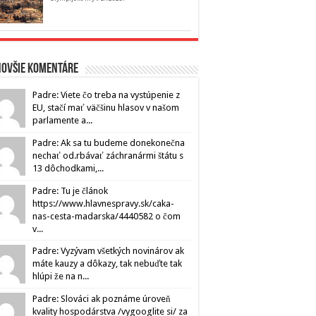
novšie komentáre
Padre: Viete čo treba na vystúpenie z
EU, stačí mať väčšinu hlasov v našom
parlamente a...
Padre: Ak sa tu budeme donekonečna
nechať od.rbávať záchranármi štátu s
13 dôchodkami,...
Padre: Tu je článok
https://www.hlavnespravy.sk/caka-
nas-cesta-madarska/4440582 o čom
v...
Padre: Vyzývam všetkých novinárov ak
máte kauzy a dôkazy, tak nebuďte tak
hlúpi že na n...
Padre: Slováci ak poznáme úroveň
kvality hospodárstva /vygooglite si/ za