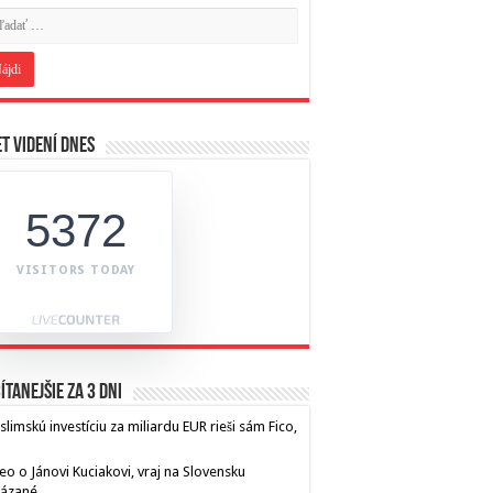
t videní dnes
5372
VISITORS TODAY
ítanejšie za 3 dni
limskú investíciu za miliardu EUR rieši sám Fico,
eo o Jánovi Kuciakovi, vraj na Slovensku
kázané