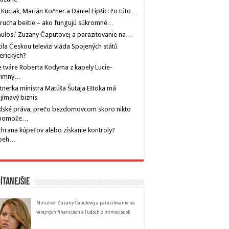
 Kuciak, Marián Kočner a Daniel Lipšic: čo túto…
rucha beštie – ako fungujú súkromné…
ulosť Zuzany Čaputovej a parazitovanie na…
tila Českou televizi vláda Spojených států
erických?
 tváre Roberta Kodyma z kapely Lucie-
rimný…
tnerka ministra Matúša Šutaja Eštoka má
jímavý biznis
dské práva, prečo bezdomovcom skoro nikto
pomože…
hrana kúpeľov alebo získanie kontroly?
íbeh…
ítanejšie
Minulosť Zuzany Čaputovej a parazitovanie na
verejných financiách a ľudoch z mimovládok