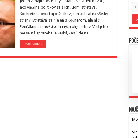
Jeden z majiteľov Penty – Maták vo videu hovorí,
ako väčšina politikov sa s ich ľudmi stretáva.
Konkrétne hovorí aj o Sulíkovi, ten to hral na všetky
strany. Stretával sa nielen s Kočnerom, ale aj s
Penťákmi a množstvom iných oligarchov. Veď jeho
mesačná spotreba je veľká, časť ide na …
Poče
Read More »
Najč
Mos
…
Vid
za