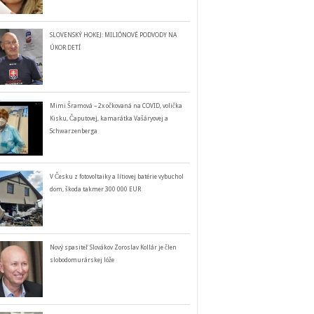
SLOVENSKÝ HOKEJ: MILIÓNOVÉ PODVODY NA
ÚKOR DETÍ
Mimi Šramová – 2x očkovaná na COVID, volička
Kisku, Čaputovej, kamarátka Vašáryovej a
Schwarzenberga
V Česku z fotovoltaiky a lítiovej batérie vybuchol
dom, škoda takmer 300 000 EUR
Nový spasiteľ Slovákov Zoroslav Kollár je člen
slobodomurárskej lóže