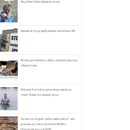
Kto je Peter Kotlár (pôvodná verzia)
Podvodník Fico je podľa Babiša vlastníkom SPP
Milióny pre kafilérku v Mojši, majitelia figurujú
v Rotary clube
Oklamal Fico ľudí aj vymyslenou operáciou
srdca? Nikde mu nevidieť jazvu…
Horiace Los Angeles, požiar podľa plánu? ..ako
príprava na smart city SmartLA2028 a
Olympijské hry v LA 2028?