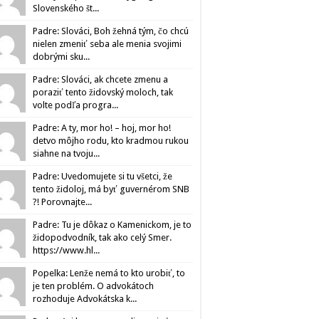
Slovenského št...
Padre: Slováci, Boh žehná tým, čo chcú
nielen zmeniť seba ale menia svojimi
dobrými sku...
Padre: Slováci, ak chcete zmenu a
poraziť tento židovský moloch, tak
volte podľa progra...
Padre: A ty, mor ho! – hoj, mor ho!
detvo môjho rodu, kto kradmou rukou
siahne na tvoju...
Padre: Uvedomujete si tu všetci, že
tento židoloj, má byť guvernérom SNB
?! Porovnajte...
Padre: Tu je dôkaz o Kamenickom, je to
židopodvodník, tak ako celý Smer.
https://www.hl...
Popelka: Lenže nemá to kto urobiť, to
je ten problém. O advokátoch
rozhoduje Advokátska k...