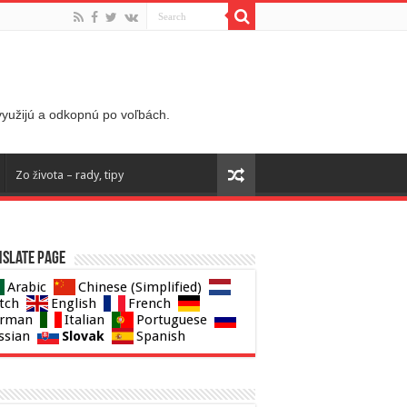
 využijú a odkopnú po voľbách.
Zo života – rady, tipy
slate page
Arabic
Chinese (Simplified)
tch
English
French
rman
Italian
Portuguese
Slovak
ssian
Spanish