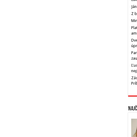
Ján
Z b
Min
Pla
am
Dve
úp
Par
zau
Ľu
ne
Zác
Pr
Najč