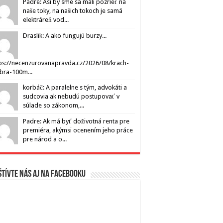
Padre: Asi by sme sa mali pozrieť na
naše toky, na našich tokoch je samá
elektráreň vod...
Draslik: A ako fungujú burzy...
ps://necenzurovanapravda.cz/2026/08/krach-
ibra-100m...
korbáč: A paralelne s tým, advokáti a
sudcovia ak nebudú postupovať v
súlade so zákonom,...
Padre: Ak má byť doživotná renta pre
premiéra, akýmsi ocenením jeho práce
pre národ a o...
tívte nás aj na Facebooku