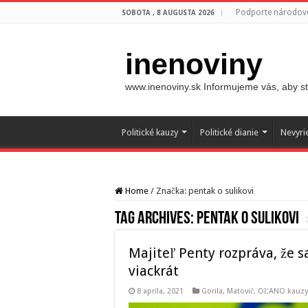
Podporte národovc
SOBOTA , 8 AUGUSTA 2026
inenoviny
www.inenoviny.sk Informujeme vás, aby ste
Politické kauzy
Politické dianie
Nevyri
Home
/
Značka:
pentak o sulikovi
Tag Archives:
pentak o sulikovi
Majiteľ Penty rozpráva, že sa
viackrát
8 apríla, 2021
Gorila
,
Matovič, OĽANO kauzy