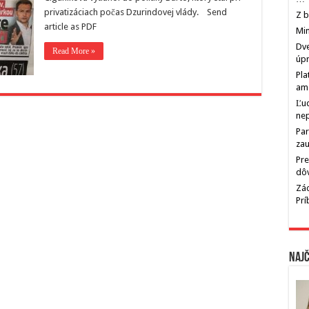
privatizáciach počas Dzurindovej vlády. Send
Z b
article as PDF
Min
Dve
Read More »
úp
Pla
am
Ľu
ne
Par
zau
Pre
dô
Zác
Pr
Najč