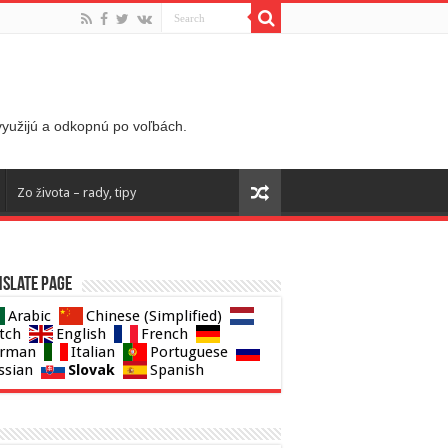
 využijú a odkopnú po voľbách.
Zo života – rady, tipy
slate page
Arabic
Chinese (Simplified)
tch
English
French
rman
Italian
Portuguese
Slovak
ssian
Spanish