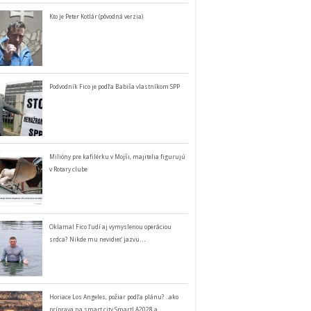
Kto je Peter Kotlár (pôvodná verzia)
Podvodník Fico je podľa Babiša vlastníkom SPP
Milióny pre kafilérku v Mojši, majitelia figurujú
v Rotary clube
Oklamal Fico ľudí aj vymyslenou operáciou
srdca? Nikde mu nevidieť jazvu…
Horiace Los Angeles, požiar podľa plánu? ..ako
príprava na smart city SmartLA2028 a