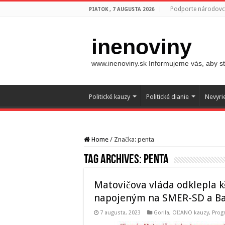
Podporte národovco
PIATOK , 7 AUGUSTA 2026
inenoviny
www.inenoviny.sk Informujeme vás, aby ste
Politické kauzy
Politické dianie
Nevyri
Home
/
Značka:
penta
Tag Archives:
penta
Matovičova vláda odklepla 
napojeným na SMER-SD a Ba
7 augusta, 2023
Gorila
,
OĽANO kauzy
,
Prog