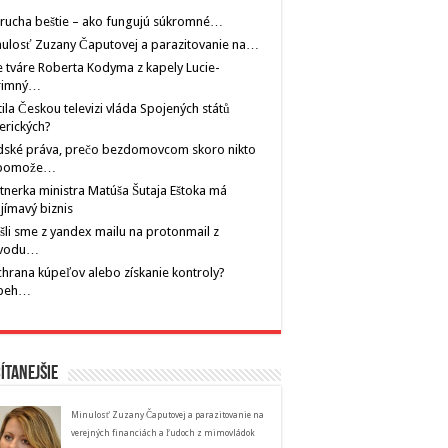
rucha beštie – ako fungujú súkromné…
ulosť Zuzany Čaputovej a parazitovanie na…
 tváre Roberta Kodyma z kapely Lucie-
rimný…
tila Českou televizi vláda Spojených států
erických?
dské práva, prečo bezdomovcom skoro nikto
pomože…
tnerka ministra Matúša Šutaja Eštoka má
jímavý biznis
šli sme z yandex mailu na protonmail z
vodu…
hrana kúpeľov alebo získanie kontroly?
íbeh…
ítanejšie
Minulosť Zuzany Čaputovej a parazitovanie na
verejných financiách a ľudoch z mimovládok