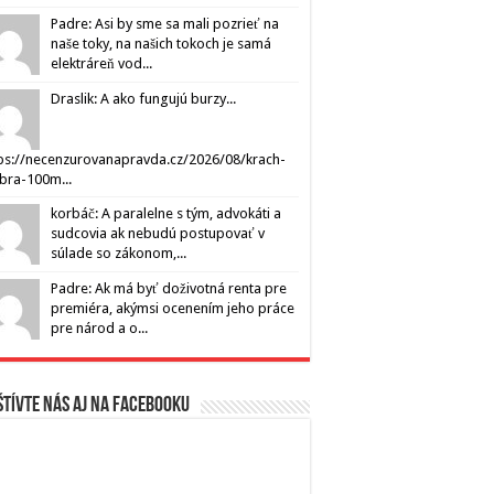
Padre: Asi by sme sa mali pozrieť na
naše toky, na našich tokoch je samá
elektráreň vod...
Draslik: A ako fungujú burzy...
ps://necenzurovanapravda.cz/2026/08/krach-
ibra-100m...
korbáč: A paralelne s tým, advokáti a
sudcovia ak nebudú postupovať v
súlade so zákonom,...
Padre: Ak má byť doživotná renta pre
premiéra, akýmsi ocenením jeho práce
pre národ a o...
tívte nás aj na Facebooku