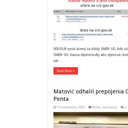
000 EUR vysúťažený za vlády SMER-SD, kde sú
SMER-SD. Kauza diplomovky ako dymová clona 
tak …
Read More »
Matovič odhalil prepojenia 
Penta
15 novembra, 2020
Penta
,
SaS kauzy
2