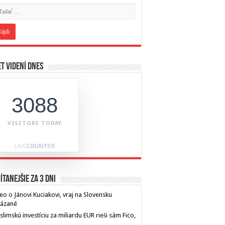
t videní dnes
3088
VISITORS TODAY
ítanejšie za 3 dni
eo o Jánovi Kuciakovi, vraj na Slovensku
kázané
limskú investíciu za miliardu EUR rieši sám Fico,