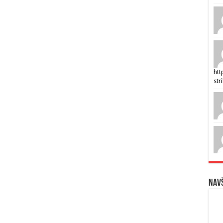
htt
str
Navš