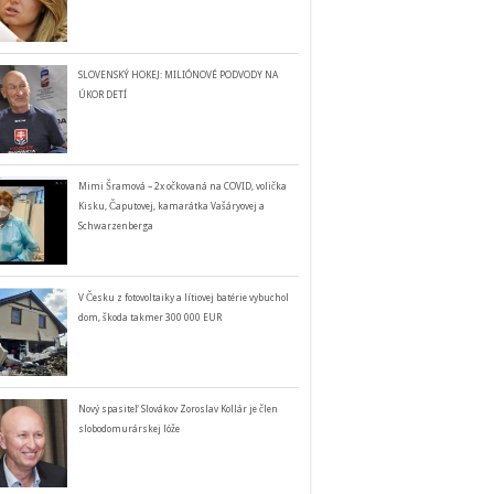
SLOVENSKÝ HOKEJ: MILIÓNOVÉ PODVODY NA
ÚKOR DETÍ
Mimi Šramová – 2x očkovaná na COVID, volička
Kisku, Čaputovej, kamarátka Vašáryovej a
Schwarzenberga
V Česku z fotovoltaiky a lítiovej batérie vybuchol
dom, škoda takmer 300 000 EUR
Nový spasiteľ Slovákov Zoroslav Kollár je člen
slobodomurárskej lóže