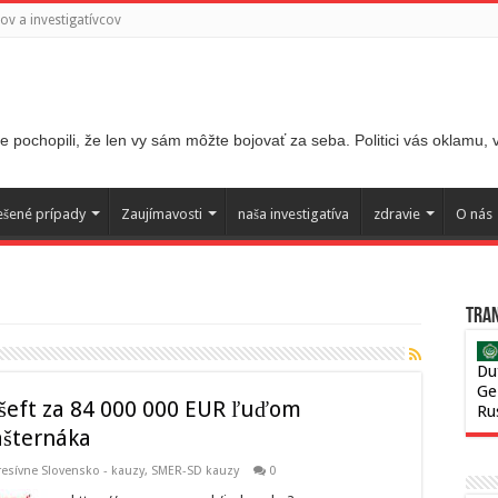
v a investigatívcov
 pochopili, že len vy sám môžte bojovať za seba. Politici vás oklamu,
ešené prípady
Zaujímavosti
naša investigatíva
zdravie
O nás
Tran
Du
Ge
kšeft za 84 000 000 EUR ľuďom
Ru
šternáka
resívne Slovensko - kauzy
,
SMER-SD kauzy
0