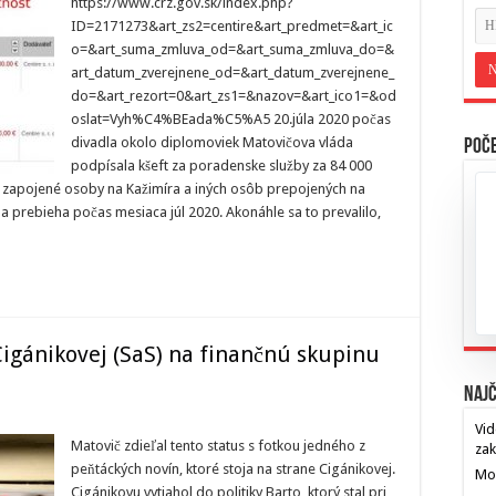
https://www.crz.gov.sk/index.php?
ID=2171273&art_zs2=centire&art_predmet=&art_ic
o=&art_suma_zmluva_od=&art_suma_zmluva_do=&
art_datum_zverejnene_od=&art_datum_zverejnene_
do=&art_rezort=0&art_zs1=&nazov=&art_ico1=&od
oslat=Vyh%C4%BEada%C5%A5 20.júla 2020 počas
divadla okolo diplomoviek Matovičova vláda
Poče
podpísala kšeft za poradenske služby za 84 000
 zapojené osoby na Kažimíra a iných osôb prepojených na
prebieha počas mesiaca júl 2020. Akonáhle sa to prevalilo,
Cigánikovej (SaS) na finančnú skupinu
Najč
Vid
Matovič zdieľal tento status s fotkou jedného z
za
peňtáckých novín, ktoré stoja na strane Cigánikovej.
Mos
Cigánikovu vytiahol do politiky Barto, ktorý stal pri
…