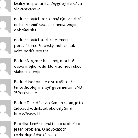
kvality hospodárstva /vygooglite si/ za
Slovenského št...
Padre: Slováci, Boh žehná tým, čo chcú
nielen zmeniť seba ale menia svojimi
dobrými sku...
Padre: Slováci, ak chcete zmenu a
poraziť tento židovský moloch, tak
volte podľa progra...
Padre: A ty, mor ho! – hoj, mor ho!
detvo môjho rodu, kto kradmou rukou
siahne na tvoju...
Padre: Uvedomujete si tu všetci, že
tento židoloj, má byť guvernérom SNB
?! Porovnajte...
Padre: Tu je dôkaz o Kamenickom, je to
židopodvodník, tak ako celý Smer.
https://www.hl...
Popelka: Lenže nemá to kto urobiť, to
je ten problém. O advokátoch
rozhoduje Advokátska k...