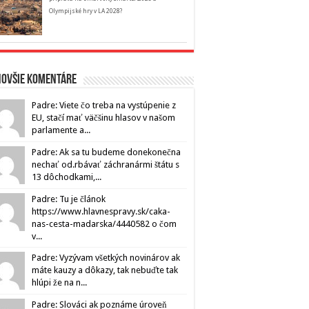
Olympijské hry v LA 2028?
novšie komentáre
Padre: Viete čo treba na vystúpenie z
EU, stačí mať väčšinu hlasov v našom
parlamente a...
Padre: Ak sa tu budeme donekonečna
nechať od.rbávať záchranármi štátu s
13 dôchodkami,...
Padre: Tu je článok
https://www.hlavnespravy.sk/caka-
nas-cesta-madarska/4440582 o čom
v...
Padre: Vyzývam všetkých novinárov ak
máte kauzy a dôkazy, tak nebuďte tak
hlúpi že na n...
Padre: Slováci ak poznáme úroveň