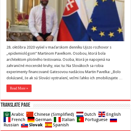
28. októbra 2020 vyšiel v maďarskom denníku Ujszo rozhovor s
„epidemiológom“ Martinom Pavelkom. Osobou, ktorá bola
architektom plošného testovania. Osoba, ktorá je napojená na
zahraničné mocenské kruhy, viac tu: Na Slovákoch sa robia
experimenty financované Gatesovou nadáciou Martin Pavelka: „Bolo
dokázané, že ak sú Slováci vystrašení, veľmi ľahko ich zmobilizujete …
Read More »
Translate page
Arabic
Chinese (Simplified)
Dutch
English
French
German
Italian
Portuguese
Slovak
Russian
Spanish