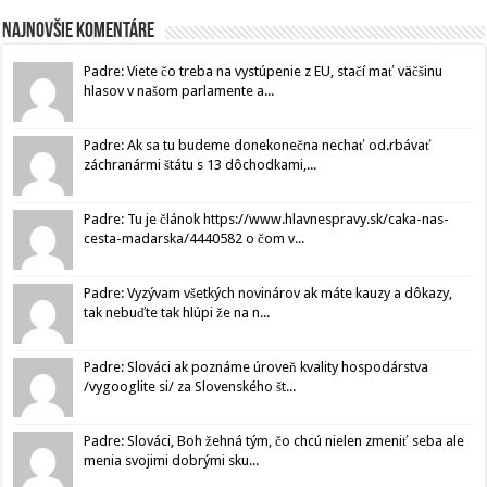
Najnovšie komentáre
Padre: Viete čo treba na vystúpenie z EU, stačí mať väčšinu
hlasov v našom parlamente a...
Padre: Ak sa tu budeme donekonečna nechať od.rbávať
záchranármi štátu s 13 dôchodkami,...
Padre: Tu je článok https://www.hlavnespravy.sk/caka-nas-
cesta-madarska/4440582 o čom v...
Padre: Vyzývam všetkých novinárov ak máte kauzy a dôkazy,
tak nebuďte tak hlúpi že na n...
Padre: Slováci ak poznáme úroveň kvality hospodárstva
/vygooglite si/ za Slovenského št...
Padre: Slováci, Boh žehná tým, čo chcú nielen zmeniť seba ale
menia svojimi dobrými sku...