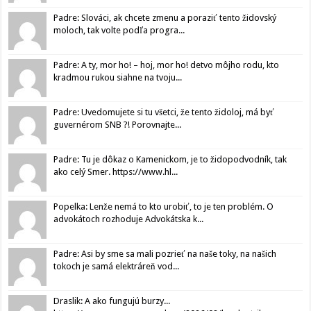
Padre: Slováci, ak chcete zmenu a poraziť tento židovský
moloch, tak volte podľa progra...
Padre: A ty, mor ho! – hoj, mor ho! detvo môjho rodu, kto
kradmou rukou siahne na tvoju...
Padre: Uvedomujete si tu všetci, že tento židoloj, má byť
guvernérom SNB ?! Porovnajte...
Padre: Tu je dôkaz o Kamenickom, je to židopodvodník, tak
ako celý Smer. https://www.hl...
Popelka: Lenže nemá to kto urobiť, to je ten problém. O
advokátoch rozhoduje Advokátska k...
Padre: Asi by sme sa mali pozrieť na naše toky, na našich
tokoch je samá elektráreň vod...
Draslik: A ako fungujú burzy...