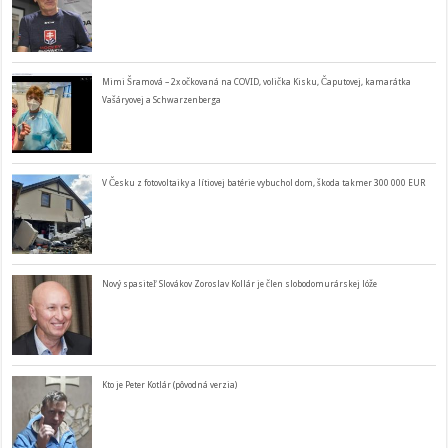
Mimi Šramová – 2x očkovaná na COVID, volička Kisku, Čaputovej, kamarátka
Vašáryovej a Schwarzenberga
V Česku z fotovoltaiky a lítiovej batérie vybuchol dom, škoda takmer 300 000 EUR
Nový spasiteľ Slovákov Zoroslav Kollár je člen slobodomurárskej lóže
Kto je Peter Kotlár (pôvodná verzia)