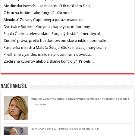
Moslimskú investíciu za miliardu EUR rieši sám Fico,…
Z brucha beštie – ako fungujú súkromné…
Minulosť Zuzany Čaputovej a parazitovanie na…
Dve tváre Roberta Kodyma z kapely Lucie-úprimný…
Platila Českou televizi vláda Spojených států amerických?
Ľudské práva, prečo bezdomovcom skoro nikto nepomože…
Partnerka ministra Matúša Šutaja Eštoka má zaujímavý biznis
Prešli sme z yandex mailu na protonmail z dôvodu…
Záchrana kúpeľov alebo získanie kontroly? Príbeh…
Najčítanejšie
Minulosť Zuzany Čaputovej a parazitovanie na verejných financiách a ľudoch z
mimovládok
SLOVENSKÝ HOKEJ: MILIÓNOVÉ PODVODY NA ÚKOR DETÍ