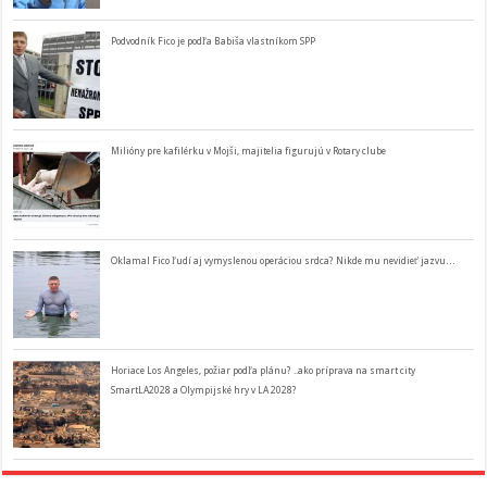
Podvodník Fico je podľa Babiša vlastníkom SPP
Milióny pre kafilérku v Mojši, majitelia figurujú v Rotary clube
Oklamal Fico ľudí aj vymyslenou operáciou srdca? Nikde mu nevidieť jazvu…
Horiace Los Angeles, požiar podľa plánu? ..ako príprava na smart city
SmartLA2028 a Olympijské hry v LA 2028?