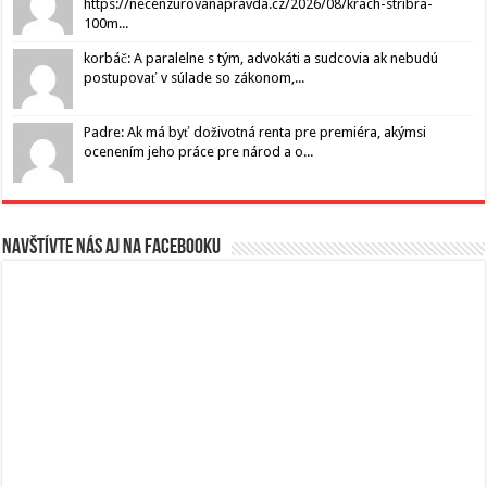
https://necenzurovanapravda.cz/2026/08/krach-stribra-
100m...
korbáč: A paralelne s tým, advokáti a sudcovia ak nebudú
postupovať v súlade so zákonom,...
Padre: Ak má byť doživotná renta pre premiéra, akýmsi
ocenením jeho práce pre národ a o...
Navštívte nás aj na Facebooku