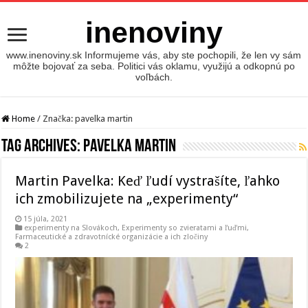
inenoviny
www.inenoviny.sk Informujeme vás, aby ste pochopili, že len vy sám
môžte bojovať za seba. Politici vás oklamu, využijú a odkopnú po
voľbách.
Home
/
Značka:
pavelka martin
Tag Archives:
pavelka martin
Martin Pavelka: Keď ľudí vystrašíte, ľahko
ich zmobilizujete na „experimenty“
15 júla, 2021
experimenty na Slovákoch
,
Experimenty so zvieratami a ľuďmi
,
Farmaceutické a zdravotnícké organizácie a ich zločiny
2