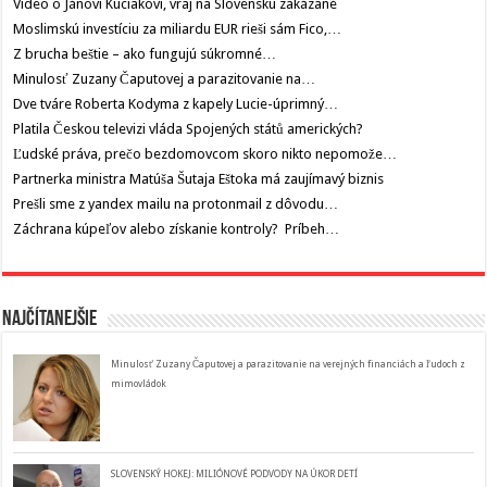
Video o Jánovi Kuciakovi, vraj na Slovensku zakázané
Moslimskú investíciu za miliardu EUR rieši sám Fico,…
Z brucha beštie – ako fungujú súkromné…
Minulosť Zuzany Čaputovej a parazitovanie na…
Dve tváre Roberta Kodyma z kapely Lucie-úprimný…
Platila Českou televizi vláda Spojených států amerických?
Ľudské práva, prečo bezdomovcom skoro nikto nepomože…
Partnerka ministra Matúša Šutaja Eštoka má zaujímavý biznis
Prešli sme z yandex mailu na protonmail z dôvodu…
Záchrana kúpeľov alebo získanie kontroly? Príbeh…
Najčítanejšie
Minulosť Zuzany Čaputovej a parazitovanie na verejných financiách a ľudoch z
mimovládok
SLOVENSKÝ HOKEJ: MILIÓNOVÉ PODVODY NA ÚKOR DETÍ