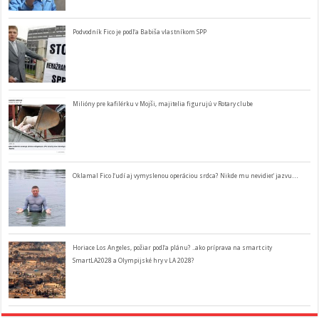
Podvodník Fico je podľa Babiša vlastníkom SPP
Milióny pre kafilérku v Mojši, majitelia figurujú v Rotary clube
Oklamal Fico ľudí aj vymyslenou operáciou srdca? Nikde mu nevidieť jazvu…
Horiace Los Angeles, požiar podľa plánu? ..ako príprava na smart city
SmartLA2028 a Olympijské hry v LA 2028?