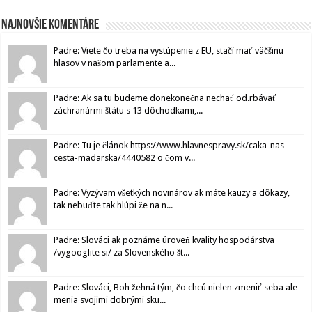
Najnovšie komentáre
Padre: Viete čo treba na vystúpenie z EU, stačí mať väčšinu
hlasov v našom parlamente a...
Padre: Ak sa tu budeme donekonečna nechať od.rbávať
záchranármi štátu s 13 dôchodkami,...
Padre: Tu je článok https://www.hlavnespravy.sk/caka-nas-
cesta-madarska/4440582 o čom v...
Padre: Vyzývam všetkých novinárov ak máte kauzy a dôkazy,
tak nebuďte tak hlúpi že na n...
Padre: Slováci ak poznáme úroveň kvality hospodárstva
/vygooglite si/ za Slovenského št...
Padre: Slováci, Boh žehná tým, čo chcú nielen zmeniť seba ale
menia svojimi dobrými sku...