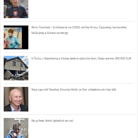
Mimi Šramová – 2x očkovaná na COVID, volička Kisku, Čaputovej, kamarátka
Vašáryovej a Schwarzenberga
V Česku z fotovoltaiky a lítiovej batérie vybuchol dom, škoda takmer 300 000 EUR
Nový spasiteľ Slovákov Zoroslav Kollár je člen slobodomurárskej lóže
Kto je Peter Kotlár (pôvodná verzia)