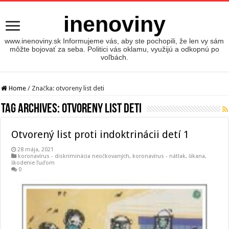
inenoviny
www.inenoviny.sk Informujeme vás, aby ste pochopili, že len vy sám
môžte bojovať za seba. Politici vás oklamu, využijú a odkopnú po
voľbách.
Home
/
Značka:
otvoreny list deti
Tag Archives:
otvoreny list deti
Otvorený list proti indoktrinácii detí 1
28 mája, 2021
koronavírus - diskriminácia neočkovaných
,
koronavírus - nátlak, šikana,
škodenie ľuďom
0