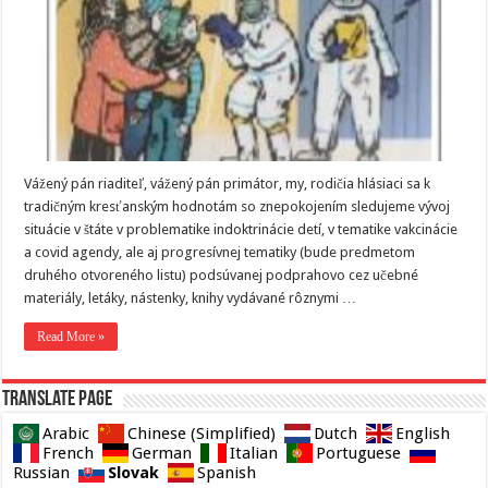
Vážený pán riaditeľ, vážený pán primátor, my, rodičia hlásiaci sa k
tradičným kresťanským hodnotám so znepokojením sledujeme vývoj
situácie v štáte v problematike indoktrinácie detí, v tematike vakcinácie
a covid agendy, ale aj progresívnej tematiky (bude predmetom
druhého otvoreného listu) podsúvanej podprahovo cez učebné
materiály, letáky, nástenky, knihy vydávané rôznymi …
Read More »
Translate page
Arabic
Chinese (Simplified)
Dutch
English
French
German
Italian
Portuguese
Slovak
Russian
Spanish