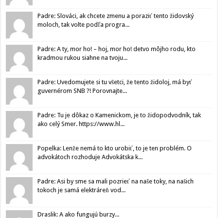
Padre: Slováci, ak chcete zmenu a poraziť tento židovský
moloch, tak volte podľa progra...
Padre: A ty, mor ho! – hoj, mor ho! detvo môjho rodu, kto
kradmou rukou siahne na tvoju...
Padre: Uvedomujete si tu všetci, že tento židoloj, má byť
guvernérom SNB ?! Porovnajte...
Padre: Tu je dôkaz o Kamenickom, je to židopodvodník, tak
ako celý Smer. https://www.hl...
Popelka: Lenže nemá to kto urobiť, to je ten problém. O
advokátoch rozhoduje Advokátska k...
Padre: Asi by sme sa mali pozrieť na naše toky, na našich
tokoch je samá elektráreň vod...
Draslik: A ako fungujú burzy...