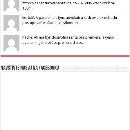
https://necenzurovanapravda.cz/2026/08/krach-stribra-
100m...
korbáč: A paralelne s tým, advokáti a sudcovia ak nebudú
postupovať v súlade so zákonom,...
Padre: Ak má byť doživotná renta pre premiéra, akýmsi
ocenením jeho práce pre národ a o...
Navštívte nás aj na Facebooku