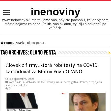
inenoviny
www.inenoviny.sk Informujeme vás, aby ste pochopili, že len vy sám
môžte bojovať za seba. Politici vás oklamu, využijú a odkopnú po
voľbách.
Home
/
Značka:
olano penta
Tag Archives:
olano penta
Človek z firmy, ktorá robí testy na COVID
kandidoval za Matovičovu OĽANO
18 septembra, 2020
koronavírus
,
Matovič, OĽANO kauzy
,
naša investigatíva
,
Penta
,
prepojenia
a väzby v politike
0