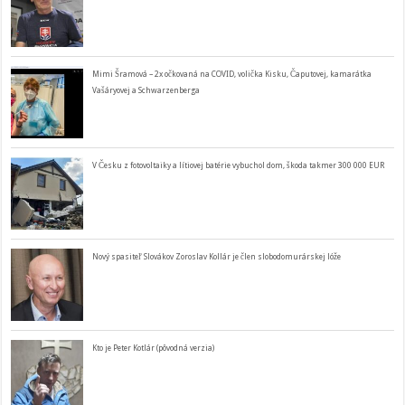
Mimi Šramová – 2x očkovaná na COVID, volička Kisku, Čaputovej, kamarátka
Vašáryovej a Schwarzenberga
V Česku z fotovoltaiky a lítiovej batérie vybuchol dom, škoda takmer 300 000 EUR
Nový spasiteľ Slovákov Zoroslav Kollár je člen slobodomurárskej lóže
Kto je Peter Kotlár (pôvodná verzia)