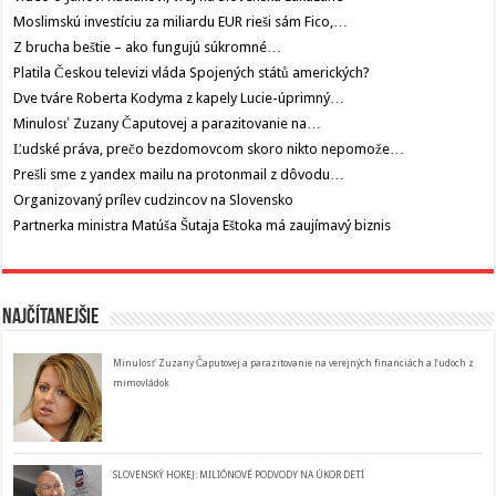
Moslimskú investíciu za miliardu EUR rieši sám Fico,…
Z brucha beštie – ako fungujú súkromné…
Platila Českou televizi vláda Spojených států amerických?
Dve tváre Roberta Kodyma z kapely Lucie-úprimný…
Minulosť Zuzany Čaputovej a parazitovanie na…
Ľudské práva, prečo bezdomovcom skoro nikto nepomože…
Prešli sme z yandex mailu na protonmail z dôvodu…
Organizovaný prílev cudzincov na Slovensko
Partnerka ministra Matúša Šutaja Eštoka má zaujímavý biznis
Najčítanejšie
Minulosť Zuzany Čaputovej a parazitovanie na verejných financiách a ľudoch z
mimovládok
SLOVENSKÝ HOKEJ: MILIÓNOVÉ PODVODY NA ÚKOR DETÍ