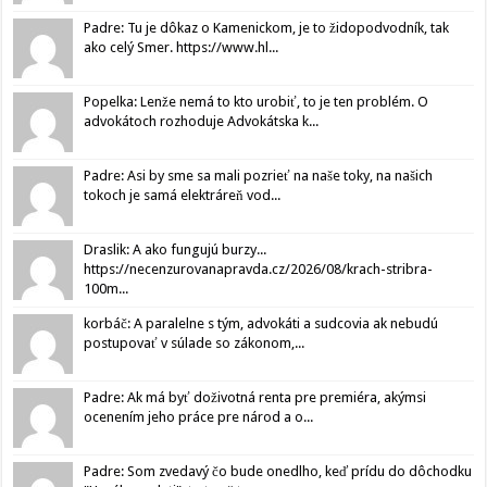
Padre: Tu je dôkaz o Kamenickom, je to židopodvodník, tak
ako celý Smer. https://www.hl...
Popelka: Lenže nemá to kto urobiť, to je ten problém. O
advokátoch rozhoduje Advokátska k...
Padre: Asi by sme sa mali pozrieť na naše toky, na našich
tokoch je samá elektráreň vod...
Draslik: A ako fungujú burzy...
https://necenzurovanapravda.cz/2026/08/krach-stribra-
100m...
korbáč: A paralelne s tým, advokáti a sudcovia ak nebudú
postupovať v súlade so zákonom,...
Padre: Ak má byť doživotná renta pre premiéra, akýmsi
ocenením jeho práce pre národ a o...
Padre: Som zvedavý čo bude onedlho, keď prídu do dôchodku