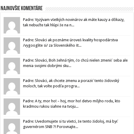
Najnovšie komentáre
Padre: Vyzývam všetkých novinárov ak máte kauzy a dôkazy,
tak nebuďte tak hlúpi že na n...
Padre: Slováci ak poznáme úroveň kvality hospodárstva
/vygooglite si/ za Slovenského št...
Padre: Slováci, Boh žehná tým, čo chcú nielen zmeniť seba ale
menia svojimi dobrými sku...
Padre: Slováci, ak chcete zmenu a poraziť tento židovský
moloch, tak volte podľa progra...
Padre: A ty, mor ho! – hoj, mor ho! detvo môjho rodu, kto
kradmou rukou siahne na tvoju...
Padre: Uvedomujete si tu všetci, že tento židoloj, má byť
guvernérom SNB ?! Porovnajte...