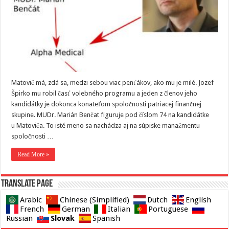
Matovič má, zdá sa, medzi sebou viac penťákov, ako mu je milé. Jozef
Špirko mu robil časť volebného programu a jeden z členov jeho
kandidátky je dokonca konateľom spoločnosti patriacej finančnej
skupine. MUDr. Marián Benčat figuruje pod číslom 74 na kandidátke
u Matoviča. To isté meno sa nachádza aj na súpiske manažmentu
spoločnosti …
Read More »
Translate page
Arabic
Chinese (Simplified)
Dutch
English
French
German
Italian
Portuguese
Slovak
Russian
Spanish