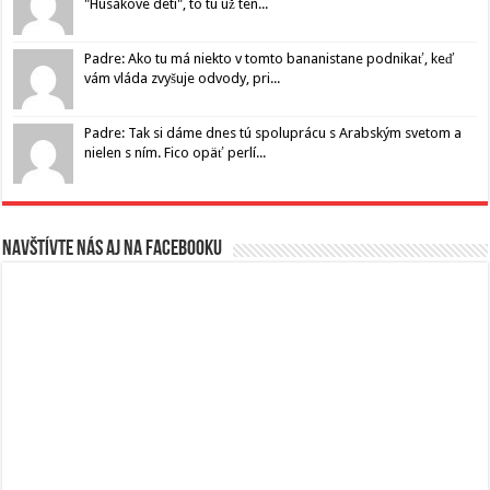
"Husákove deti", to tu už ten...
Padre: Ako tu má niekto v tomto bananistane podnikať, keď
vám vláda zvyšuje odvody, pri...
Padre: Tak si dáme dnes tú spoluprácu s Arabským svetom a
nielen s ním. Fico opäť perlí...
Navštívte nás aj na Facebooku