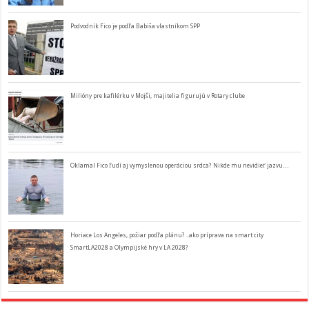
Podvodník Fico je podľa Babiša vlastníkom SPP
Milióny pre kafilérku v Mojši, majitelia figurujú v Rotary clube
Oklamal Fico ľudí aj vymyslenou operáciou srdca? Nikde mu nevidieť jazvu…
Horiace Los Angeles, požiar podľa plánu? ..ako príprava na smart city
SmartLA2028 a Olympijské hry v LA 2028?