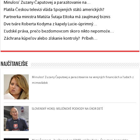
Minulosť Zuzany Čaputovej a parazitovanie na…
Platila Českou televizi vláda Spojených států amerických?
Partnerka ministra Matúša Šutaja Eštoka má zaujímavý biznis
Dve tváre Roberta Kodyma z kapely Lucie-úprimný…
Ľudské práva, prečo bezdomovcom skoro nikto nepomože…
Záchrana kúpeľov alebo získanie kontroly? Príbeh…
Najčítanejšie
Minulosť Zuzany Čaputovej a parazitovanie na verejných financiách a ľudoch z
mimovládok
SLOVENSKÝ HOKEJ: MILIÓNOVÉ PODVODY NA ÚKOR DETÍ