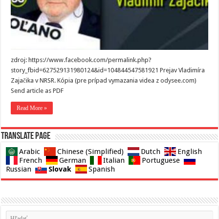
zdroj: https://www.facebook.com/permalink.php?
story_fbid=627529131980124&id=104844547581921 Prejav Vladimíra
Zajačika v NRSR. Kópia (pre prípad vymazania videa z odysee.com)
Send article as PDF
Read More »
Translate page
Arabic
Chinese (Simplified)
Dutch
English
French
German
Italian
Portuguese
Slovak
Russian
Spanish