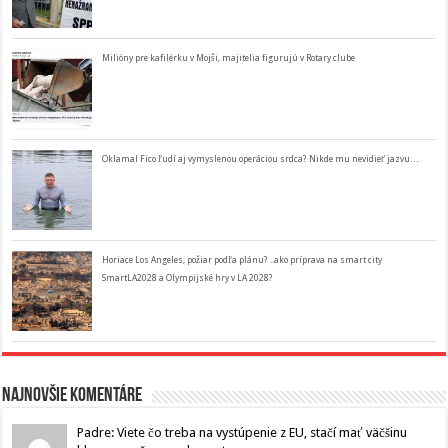
Milióny pre kafilérku v Mojši, majitelia figurujú v Rotary clube
Oklamal Fico ľudí aj vymyslenou operáciou srdca? Nikde mu nevidieť jazvu…
Horiace Los Angeles, požiar podľa plánu? ..ako príprava na smart city
SmartLA2028 a Olympijské hry v LA 2028?
Najnovšie komentáre
Padre: Viete čo treba na vystúpenie z EU, stačí mať väčšinu