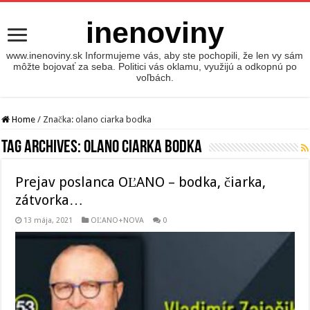
inenoviny
www.inenoviny.sk Informujeme vás, aby ste pochopili, že len vy sám
môžte bojovať za seba. Politici vás oklamu, využijú a odkopnú po
voľbách.
Home
/
Značka:
olano ciarka bodka
Tag Archives:
olano ciarka bodka
Prejav poslanca OĽANO – bodka, čiarka,
zátvorka…
13 mája, 2021
OĽANO+NOVA
0