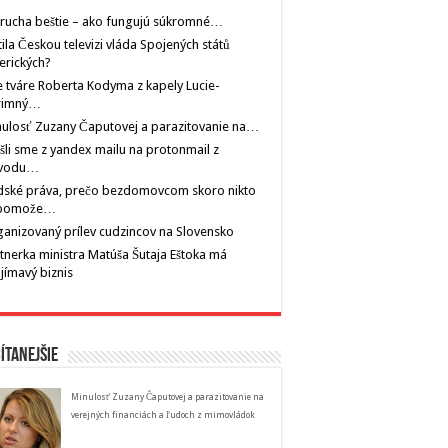
rucha beštie – ako fungujú súkromné…
tila Českou televizi vláda Spojených států
erických?
 tváre Roberta Kodyma z kapely Lucie-
rimný…
ulosť Zuzany Čaputovej a parazitovanie na…
šli sme z yandex mailu na protonmail z
vodu…
dské práva, prečo bezdomovcom skoro nikto
pomože…
anizovaný prílev cudzincov na Slovensko
tnerka ministra Matúša Šutaja Eštoka má
jímavý biznis
ítanejšie
Minulosť Zuzany Čaputovej a parazitovanie na
verejných financiách a ľudoch z mimovládok