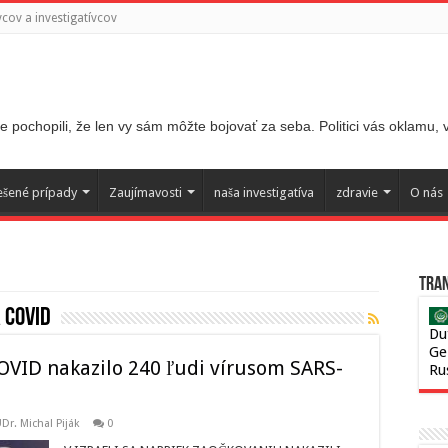
ov a investigatívcov
 pochopili, že len vy sám môžte bojovať za seba. Politici vás oklamu,
ešené prípady
Zaujímavosti
naša investigatíva
zdravie
O nás
Tran
 covid
Du
Ge
COVID nakazilo 240 ľudi vírusom SARS-
Ru
Dr. Michal Piják
0