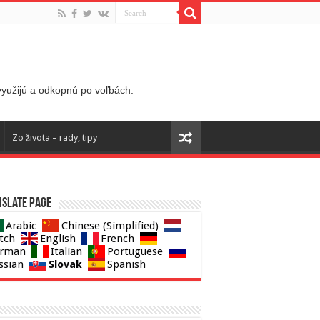
 využijú a odkopnú po voľbách.
Zo života – rady, tipy
slate page
Arabic
Chinese (Simplified)
tch
English
French
rman
Italian
Portuguese
Slovak
ssian
Spanish