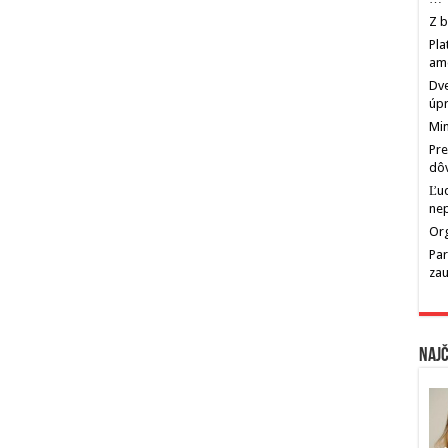
Z b
Pla
am
Dve
úp
Min
Pre
dô
Ľu
ne
Org
Par
zau
Najč