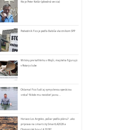
Kto je Peter Kotlár (pôvodná verzia)
Podvodník Fico je podľa Babiša vlastníkom SPP
Milióny pre kafilérku v Mojši, majitelia figurujú
v Rotary clube
Oklamal Fico ľudí aj vymyslenou operáciou
srdca? Nikde mu nevidieť jazvu…
Horiace Los Angeles, požiar podľa plánu? ..ako
príprava na smart city SmartLA2028 a
Olympijské hry v LA 2028?