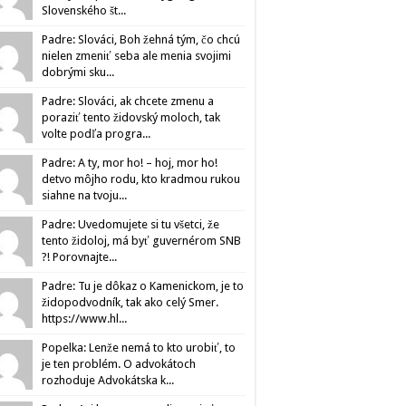
Slovenského št...
Padre: Slováci, Boh žehná tým, čo chcú
nielen zmeniť seba ale menia svojimi
dobrými sku...
Padre: Slováci, ak chcete zmenu a
poraziť tento židovský moloch, tak
volte podľa progra...
Padre: A ty, mor ho! – hoj, mor ho!
detvo môjho rodu, kto kradmou rukou
siahne na tvoju...
Padre: Uvedomujete si tu všetci, že
tento židoloj, má byť guvernérom SNB
?! Porovnajte...
Padre: Tu je dôkaz o Kamenickom, je to
židopodvodník, tak ako celý Smer.
https://www.hl...
Popelka: Lenže nemá to kto urobiť, to
je ten problém. O advokátoch
rozhoduje Advokátska k...