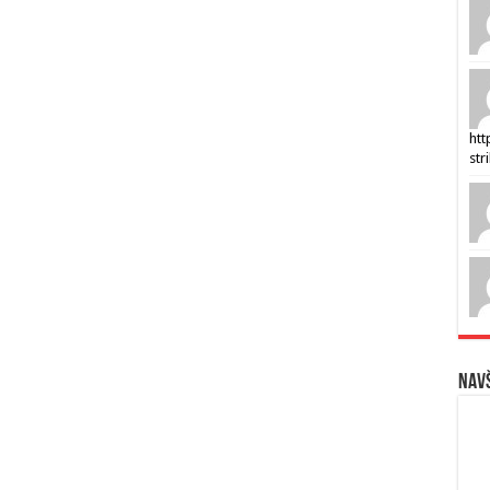
htt
str
Navš