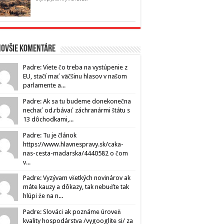
novšie komentáre
Padre: Viete čo treba na vystúpenie z
EU, stačí mať väčšinu hlasov v našom
parlamente a...
Padre: Ak sa tu budeme donekonečna
nechať od.rbávať záchranármi štátu s
13 dôchodkami,...
Padre: Tu je článok
https://www.hlavnespravy.sk/caka-
nas-cesta-madarska/4440582 o čom
v...
Padre: Vyzývam všetkých novinárov ak
máte kauzy a dôkazy, tak nebuďte tak
hlúpi že na n...
Padre: Slováci ak poznáme úroveň
kvality hospodárstva /vygooglite si/ za