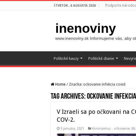
Podporte národovc
ŠTVRTOK , 6 AUGUSTA 2026
inenoviny
www.inenoviny.sk Informujeme vás, aby ste
Politické kauzy
Politické dianie
Nevyri
Home
/
Značka:
ockovanie infekcia covid
Tag Archives:
ockovanie infekcia
V Izraeli sa po očkovani na 
COV-2.
5 januára, 2021
Koronavírus - očkovanie
,
MU