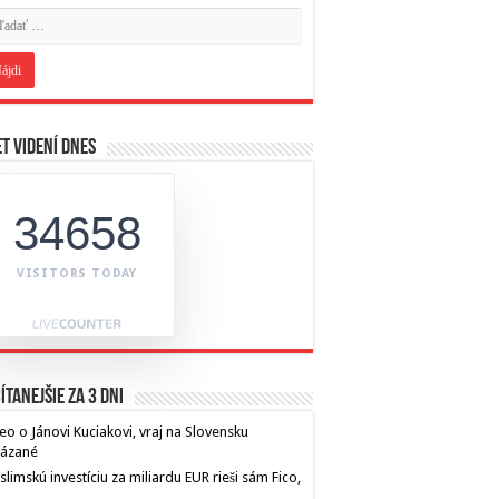
t videní dnes
34658
VISITORS TODAY
ítanejšie za 3 dni
eo o Jánovi Kuciakovi, vraj na Slovensku
kázané
limskú investíciu za miliardu EUR rieši sám Fico,