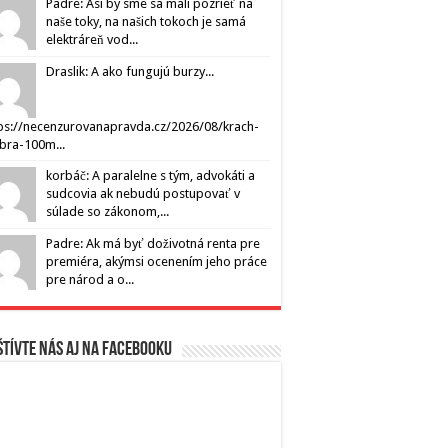
Padre: Asi by sme sa mali pozrieť na
naše toky, na našich tokoch je samá
elektráreň vod...
Draslik: A ako fungujú burzy...
ps://necenzurovanapravda.cz/2026/08/krach-
ibra-100m...
korbáč: A paralelne s tým, advokáti a
sudcovia ak nebudú postupovať v
súlade so zákonom,...
Padre: Ak má byť doživotná renta pre
premiéra, akýmsi ocenením jeho práce
pre národ a o...
tívte nás aj na Facebooku