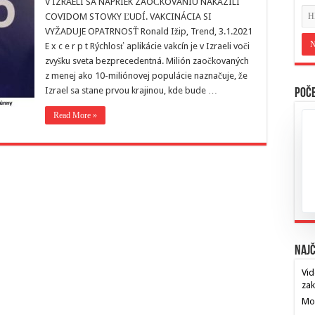
V IZRAELI SA NAPRIEK ZAOČKOVANIU NAKAZILI
COVIDOM STOVKY ĽUDÍ. VAKCINÁCIA SI
VYŽADUJE OPATRNOSŤ Ronald Ižip, Trend, 3.1.2021
E x c e r p t Rýchlosť aplikácie vakcín je v Izraeli voči
zvyšku sveta bezprecedentná. Milión zaočkovaných
z menej ako 10-miliónovej populácie naznačuje, že
Izrael sa stane prvou krajinou, kde bude …
Poče
Read More »
Najč
Vid
za
Mos
…