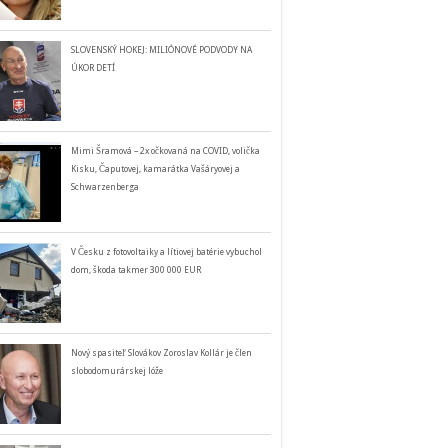
SLOVENSKÝ HOKEJ: MILIÓNOVÉ PODVODY NA
ÚKOR DETÍ
Mimi Šramová – 2x očkovaná na COVID, volička
Kisku, Čaputovej, kamarátka Vašáryovej a
Schwarzenberga
V Česku z fotovoltaiky a lítiovej batérie vybuchol
dom, škoda takmer 300 000 EUR
Nový spasiteľ Slovákov Zoroslav Kollár je člen
slobodomurárskej lóže