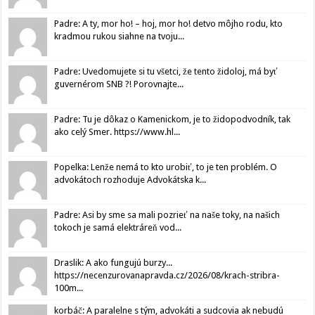
Padre: A ty, mor ho! – hoj, mor ho! detvo môjho rodu, kto
kradmou rukou siahne na tvoju...
Padre: Uvedomujete si tu všetci, že tento židoloj, má byť
guvernérom SNB ?! Porovnajte...
Padre: Tu je dôkaz o Kamenickom, je to židopodvodník, tak
ako celý Smer. https://www.hl...
Popelka: Lenže nemá to kto urobiť, to je ten problém. O
advokátoch rozhoduje Advokátska k...
Padre: Asi by sme sa mali pozrieť na naše toky, na našich
tokoch je samá elektráreň vod...
Draslik: A ako fungujú burzy...
https://necenzurovanapravda.cz/2026/08/krach-stribra-
100m...
korbáč: A paralelne s tým, advokáti a sudcovia ak nebudú