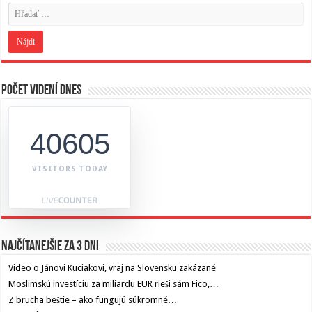
Počet videní dnes
40605
VISITORS TODAY
Najčítanejšie za 3 dni
Video o Jánovi Kuciakovi, vraj na Slovensku zakázané
Moslimskú investíciu za miliardu EUR rieši sám Fico,…
Z brucha beštie – ako fungujú súkromné…