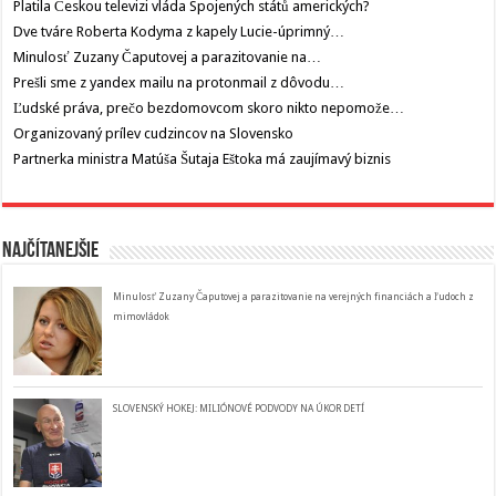
Platila Českou televizi vláda Spojených států amerických?
Dve tváre Roberta Kodyma z kapely Lucie-úprimný…
Minulosť Zuzany Čaputovej a parazitovanie na…
Prešli sme z yandex mailu na protonmail z dôvodu…
Ľudské práva, prečo bezdomovcom skoro nikto nepomože…
Organizovaný prílev cudzincov na Slovensko
Partnerka ministra Matúša Šutaja Eštoka má zaujímavý biznis
Najčítanejšie
Minulosť Zuzany Čaputovej a parazitovanie na verejných financiách a ľudoch z
mimovládok
SLOVENSKÝ HOKEJ: MILIÓNOVÉ PODVODY NA ÚKOR DETÍ