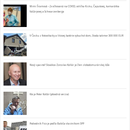
Mimi Šramová – 2x očkovaná na COVID, volička Kisku, Čaputovej, kamarátka
Vašáryovej a Schwarzenberga
V Česku z fotovoltaiky a lítiovej batérie vybuchol dom, škoda takmer 300 000 EUR
Nový spasiteľ Slovákov Zoroslav Kollár je člen slobodomurárskej lóže
Kto je Peter Kotlár (pôvodná verzia)
Podvodník Fico je podľa Babiša vlastníkom SPP