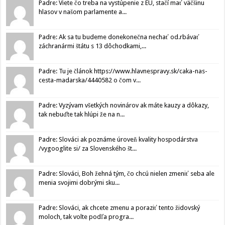
Padre: Viete čo treba na vystúpenie z EU, stačí mať väčšinu
hlasov v našom parlamente a...
Padre: Ak sa tu budeme donekonečna nechať od.rbávať
záchranármi štátu s 13 dôchodkami,...
Padre: Tu je článok https://www.hlavnespravy.sk/caka-nas-
cesta-madarska/4440582 o čom v...
Padre: Vyzývam všetkých novinárov ak máte kauzy a dôkazy,
tak nebuďte tak hlúpi že na n...
Padre: Slováci ak poznáme úroveň kvality hospodárstva
/vygooglite si/ za Slovenského št...
Padre: Slováci, Boh žehná tým, čo chcú nielen zmeniť seba ale
menia svojimi dobrými sku...
Padre: Slováci, ak chcete zmenu a poraziť tento židovský
moloch, tak volte podľa progra...