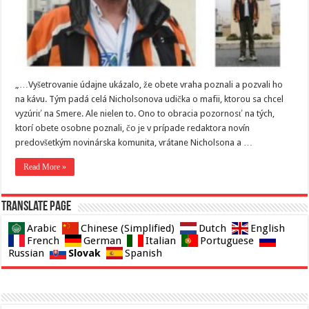
„…Vyšetrovanie údajne ukázalo, že obete vraha poznali a pozvali ho
na kávu. Tým padá celá Nicholsonova udička o mafii, ktorou sa chcel
vyzúriť na Smere. Ale nielen to. Ono to obracia pozornosť na tých,
ktorí obete osobne poznali, čo je v prípade redaktora novín
predovšetkým novinárska komunita, vrátane Nicholsona a …
Read More »
Translate page
Arabic
Chinese (Simplified)
Dutch
English
French
German
Italian
Portuguese
Slovak
Russian
Spanish