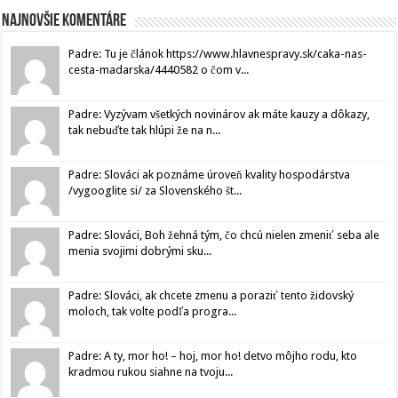
Najnovšie komentáre
Padre: Tu je článok https://www.hlavnespravy.sk/caka-nas-
cesta-madarska/4440582 o čom v...
Padre: Vyzývam všetkých novinárov ak máte kauzy a dôkazy,
tak nebuďte tak hlúpi že na n...
Padre: Slováci ak poznáme úroveň kvality hospodárstva
/vygooglite si/ za Slovenského št...
Padre: Slováci, Boh žehná tým, čo chcú nielen zmeniť seba ale
menia svojimi dobrými sku...
Padre: Slováci, ak chcete zmenu a poraziť tento židovský
moloch, tak volte podľa progra...
Padre: A ty, mor ho! – hoj, mor ho! detvo môjho rodu, kto
kradmou rukou siahne na tvoju...