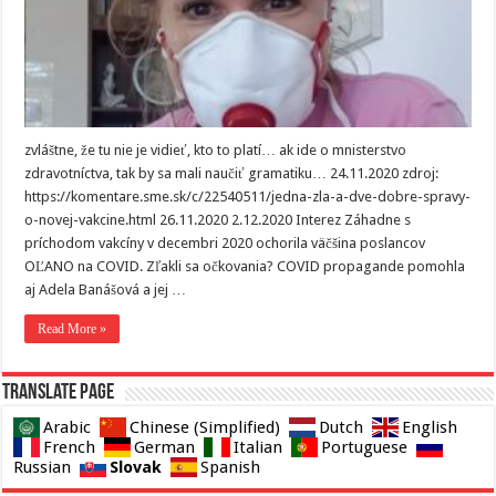
zvláštne, že tu nie je vidieť, kto to platí… ak ide o mnisterstvo
zdravotníctva, tak by sa mali naučiť gramatiku… 24.11.2020 zdroj:
https://komentare.sme.sk/c/22540511/jedna-zla-a-dve-dobre-spravy-
o-novej-vakcine.html 26.11.2020 2.12.2020 Interez Záhadne s
príchodom vakcíny v decembri 2020 ochorila väčšina poslancov
OĽANO na COVID. Zľakli sa očkovania? COVID propagande pomohla
aj Adela Banášová a jej …
Read More »
Translate page
Arabic
Chinese (Simplified)
Dutch
English
French
German
Italian
Portuguese
Slovak
Russian
Spanish