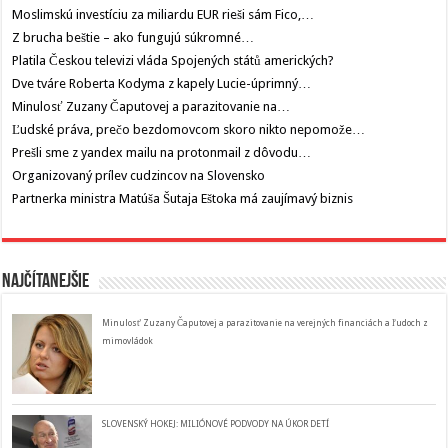
Moslimskú investíciu za miliardu EUR rieši sám Fico,…
Z brucha beštie – ako fungujú súkromné…
Platila Českou televizi vláda Spojených států amerických?
Dve tváre Roberta Kodyma z kapely Lucie-úprimný…
Minulosť Zuzany Čaputovej a parazitovanie na…
Ľudské práva, prečo bezdomovcom skoro nikto nepomože…
Prešli sme z yandex mailu na protonmail z dôvodu…
Organizovaný prílev cudzincov na Slovensko
Partnerka ministra Matúša Šutaja Eštoka má zaujímavý biznis
Najčítanejšie
Minulosť Zuzany Čaputovej a parazitovanie na verejných financiách a ľudoch z
mimovládok
SLOVENSKÝ HOKEJ: MILIÓNOVÉ PODVODY NA ÚKOR DETÍ