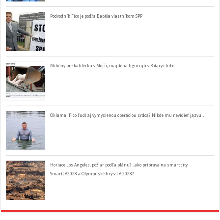
Podvodník Fico je podľa Babiša vlastníkom SPP
Milióny pre kafilérku v Mojši, majitelia figurujú v Rotary clube
Oklamal Fico ľudí aj vymyslenou operáciou srdca? Nikde mu nevidieť jazvu…
Horiace Los Angeles, požiar podľa plánu? ..ako príprava na smart city
SmartLA2028 a Olympijské hry v LA 2028?