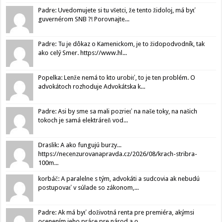
Padre: Uvedomujete si tu všetci, že tento židoloj, má byť
guvernérom SNB ?! Porovnajte...
Padre: Tu je dôkaz o Kamenickom, je to židopodvodník, tak
ako celý Smer. https://www.hl...
Popelka: Lenže nemá to kto urobiť, to je ten problém. O
advokátoch rozhoduje Advokátska k...
Padre: Asi by sme sa mali pozrieť na naše toky, na našich
tokoch je samá elektráreň vod...
Draslik: A ako fungujú burzy...
https://necenzurovanapravda.cz/2026/08/krach-stribra-
100m...
korbáč: A paralelne s tým, advokáti a sudcovia ak nebudú
postupovať v súlade so zákonom,...
Padre: Ak má byť doživotná renta pre premiéra, akýmsi
ocenením jeho práce pre národ a o...