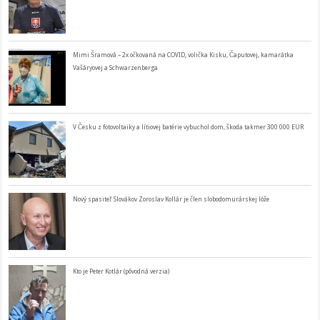
Mimi Šramová – 2x očkovaná na COVID, volička Kisku, Čaputovej, kamarátka
Vašáryovej a Schwarzenberga
V Česku z fotovoltaiky a lítiovej batérie vybuchol dom, škoda takmer 300 000 EUR
Nový spasiteľ Slovákov Zoroslav Kollár je člen slobodomurárskej lóže
Kto je Peter Kotlár (pôvodná verzia)