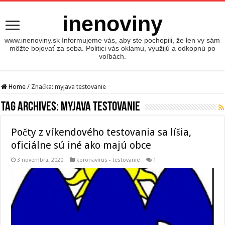
inenoviny
www.inenoviny.sk Informujeme vás, aby ste pochopili, že len vy sám
môžte bojovať za seba. Politici vás oklamu, využijú a odkopnú po
voľbách.
Home
/
Značka:
myjava testovanie
Tag Archives:
myjava testovanie
Počty z víkendového testovania sa líšia,
oficiálne sú iné ako majú obce
3 novembra, 2020
koronavirus - testovanie
1