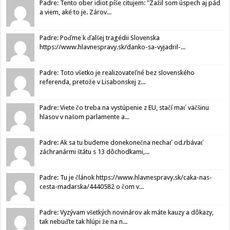
Padre: Tento ober idiot píše citujem: "Zažil som úspech aj pád
a viem, aké to je. Zárov...
Padre: Poďme k ďalšej tragédii Slovenska
https://www.hlavnespravy.sk/danko-sa-vyjadril-...
Padre: Toto všetko je realizovateľné bez slovenského
referenda, pretože v Lisabonskej z...
Padre: Viete čo treba na vystúpenie z EU, stačí mať väčšinu
hlasov v našom parlamente a...
Padre: Ak sa tu budeme donekonečna nechať od.rbávať
záchranármi štátu s 13 dôchodkami,...
Padre: Tu je článok https://www.hlavnespravy.sk/caka-nas-
cesta-madarska/4440582 o čom v...
Padre: Vyzývam všetkých novinárov ak máte kauzy a dôkazy,
tak nebuďte tak hlúpi že na n...