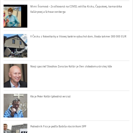
Mimi Šramová – 2x očkovaná na COVID, volička Kisku, Čaputovej, kamarátka
Vašáryovej a Schwarzenberga
V Česku z fotovoltaiky a lítiovej batérie vybuchol dom, škoda takmer 300 000 EUR
Nový spasiteľ Slovákov Zoroslav Kollár je člen slobodomurárskej lóže
Kto je Peter Kotlár (pôvodná verzia)
Podvodník Fico je podľa Babiša vlastníkom SPP