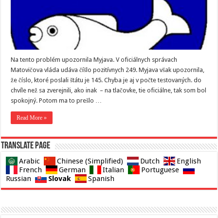
Na tento problém upozornila Myjava. V oficiálnych správach
Matovičova vláda udáva číšlo pozitívnych 249. Myjava však upozornila,
že číslo, ktoré poslali štátu je 145. Chyba je aj v počte testovaných. do
chvíle než sa zverejnili, ako inak – na tlačovke, tie oficiálne, tak som bol
spokojný. Potom ma to prešlo …
Read More »
Translate page
Arabic
Chinese (Simplified)
Dutch
English
French
German
Italian
Portuguese
Slovak
Russian
Spanish