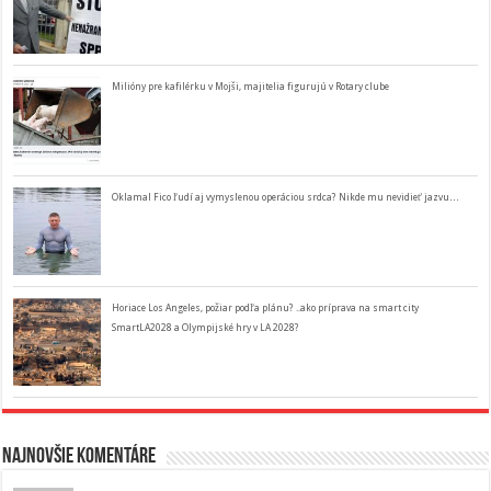
Milióny pre kafilérku v Mojši, majitelia figurujú v Rotary clube
Oklamal Fico ľudí aj vymyslenou operáciou srdca? Nikde mu nevidieť jazvu…
Horiace Los Angeles, požiar podľa plánu? ..ako príprava na smart city
SmartLA2028 a Olympijské hry v LA 2028?
Najnovšie komentáre