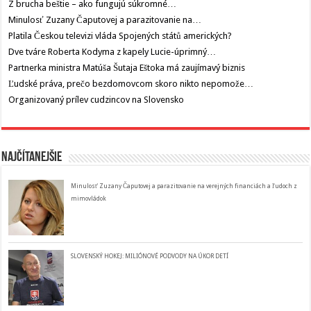
Z brucha beštie – ako fungujú súkromné…
Minulosť Zuzany Čaputovej a parazitovanie na…
Platila Českou televizi vláda Spojených států amerických?
Dve tváre Roberta Kodyma z kapely Lucie-úprimný…
Partnerka ministra Matúša Šutaja Eštoka má zaujímavý biznis
Ľudské práva, prečo bezdomovcom skoro nikto nepomože…
Organizovaný prílev cudzincov na Slovensko
Najčítanejšie
Minulosť Zuzany Čaputovej a parazitovanie na verejných financiách a ľudoch z
mimovládok
SLOVENSKÝ HOKEJ: MILIÓNOVÉ PODVODY NA ÚKOR DETÍ