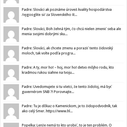
Padre: Slováci ak poznáme úroveň kvality hospodárstva
/vygooglite si/ za Slovenského št...
Padre: Slováci, Boh žehná tým, čo chcú nielen zmeniť seba ale
menia svojimi dobrými sku...
Padre: Slováci, ak chcete zmenu a poraziť tento židovský
moloch, tak volte podľa progra...
Padre: A ty, mor ho! – hoj, mor ho! detvo môjho rodu, kto
kradmou rukou siahne na tvoju...
Padre: Uvedomujete si tu všetci, že tento židoloj, má byť
guvernérom SNB ?! Porovnajte...
Padre: Tu je dôkaz o Kamenickom, je to židopodvodník, tak
ako celý Smer. https://www.hl...
Popelka: Lenže nemá to kto urobiť, to je ten problém. O