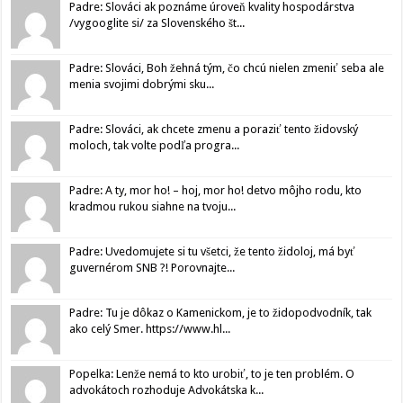
Padre: Slováci ak poznáme úroveň kvality hospodárstva
/vygooglite si/ za Slovenského št...
Padre: Slováci, Boh žehná tým, čo chcú nielen zmeniť seba ale
menia svojimi dobrými sku...
Padre: Slováci, ak chcete zmenu a poraziť tento židovský
moloch, tak volte podľa progra...
Padre: A ty, mor ho! – hoj, mor ho! detvo môjho rodu, kto
kradmou rukou siahne na tvoju...
Padre: Uvedomujete si tu všetci, že tento židoloj, má byť
guvernérom SNB ?! Porovnajte...
Padre: Tu je dôkaz o Kamenickom, je to židopodvodník, tak
ako celý Smer. https://www.hl...
Popelka: Lenže nemá to kto urobiť, to je ten problém. O
advokátoch rozhoduje Advokátska k...