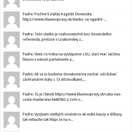
Padre: Poďme k ďalšej tragédii Slovenska
https://www.hlavnespravy.sk/danko-sa-vyjadril-...
Padre: Toto všetko je realizovateľné bez slovenského
referenda, pretože v Lisabonskej z...
Padre: Viete čo treba na vystúpenie z EU, stačí mať väčšinu
hlasov v našom parlamente a...
Padre: Ak sa tu budeme donekonečna nechať od.rbávať
záchranármi štátu s 13 dôchodkami,...
Padre: Tu je článok https://www.hlavnespravy.sk/caka-nas-
cesta-madarska/4440582 o čom v...
Padre: Vyzývam všetkých novinárov ak máte kauzy a dôkazy,
tak nebuďte tak hlúpi že na n...