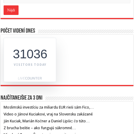
Počet videní dnes
31036
VISITORS TODAY
Najčítanejšie za 3 dni
Moslimskú investíciu za miliardu EUR rieši sám Fico,…
Video o Jánovi Kuciakovi, vraj na Slovensku zakázané
Ján Kuciak, Marián Kočner a Daniel Lipšic: čo túto…
Z brucha beštie – ako fungujú súkromné…