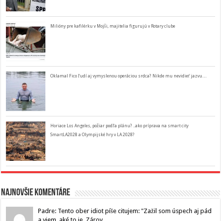
Milióny pre kafilérku v Mojši, majitelia figurujú v Rotary clube
Oklamal Fico ľudí aj vymyslenou operáciou srdca? Nikde mu nevidieť jazvu…
Horiace Los Angeles, požiar podľa plánu? ..ako príprava na smart city
SmartLA2028 a Olympijské hry v LA 2028?
Najnovšie komentáre
Padre: Tento ober idiot píše citujem: "Zažil som úspech aj pád
a viem, aké to je. Zárov...