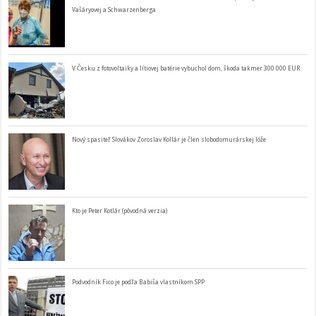
Vašáryovej a Schwarzenberga
V Česku z fotovoltaiky a lítiovej batérie vybuchol dom, škoda takmer 300 000 EUR
Nový spasiteľ Slovákov Zoroslav Kollár je člen slobodomurárskej lóže
Kto je Peter Kotlár (pôvodná verzia)
Podvodník Fico je podľa Babiša vlastníkom SPP