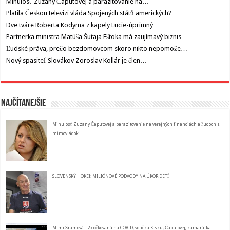
Minulosť Zuzany Čaputovej a parazitovanie na…
Platila Českou televizi vláda Spojených států amerických?
Dve tváre Roberta Kodyma z kapely Lucie-úprimný…
Partnerka ministra Matúša Šutaja Eštoka má zaujímavý biznis
Ľudské práva, prečo bezdomovcom skoro nikto nepomože…
Nový spasiteľ Slovákov Zoroslav Kollár je člen…
Najčítanejšie
Minulosť Zuzany Čaputovej a parazitovanie na verejných financiách a ľudoch z
mimovládok
SLOVENSKÝ HOKEJ: MILIÓNOVÉ PODVODY NA ÚKOR DETÍ
Mimi Šramová – 2x očkovaná na COVID, volička Kisku, Čaputovej, kamarátka