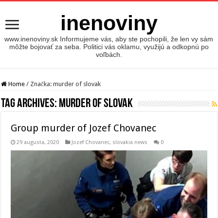
inenoviny
www.inenoviny.sk Informujeme vás, aby ste pochopili, že len vy sám
môžte bojovať za seba. Politici vás oklamu, využijú a odkopnú po
voľbách.
Home
/
Značka:
murder of slovak
Tag Archives:
murder of slovak
Group murder of Jozef Chovanec
29 augusta, 2020
Jozef Chovanec
,
slovakia news
0