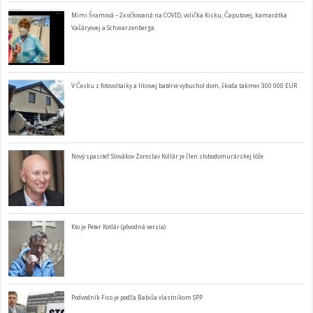
Mimi Šramová – 2x očkovaná na COVID, volička Kisku, Čaputovej, kamarátka
Vašáryovej a Schwarzenberga
V Česku z fotovoltaiky a lítiovej batérie vybuchol dom, škoda takmer 300 000 EUR
Nový spasiteľ Slovákov Zoroslav Kollár je člen slobodomurárskej lóže
Kto je Peter Kotlár (pôvodná verzia)
Podvodník Fico je podľa Babiša vlastníkom SPP