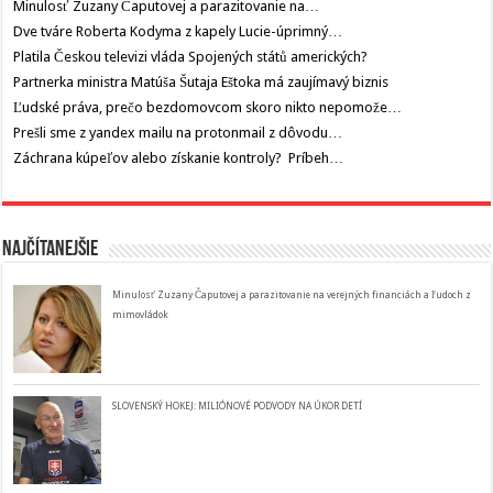
Minulosť Zuzany Čaputovej a parazitovanie na…
Dve tváre Roberta Kodyma z kapely Lucie-úprimný…
Platila Českou televizi vláda Spojených států amerických?
Partnerka ministra Matúša Šutaja Eštoka má zaujímavý biznis
Ľudské práva, prečo bezdomovcom skoro nikto nepomože…
Prešli sme z yandex mailu na protonmail z dôvodu…
Záchrana kúpeľov alebo získanie kontroly? Príbeh…
Najčítanejšie
Minulosť Zuzany Čaputovej a parazitovanie na verejných financiách a ľudoch z
mimovládok
SLOVENSKÝ HOKEJ: MILIÓNOVÉ PODVODY NA ÚKOR DETÍ