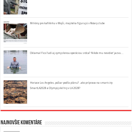
Milióny pre kafilérku v Mojši, majitelia figurujú v Rotary clube
Oklamal Fico ľudí aj vymyslenou operáciou srdca? Nikde mu nevidieť jazvu…
Horiace Los Angeles, požiar podľa plánu? ..ako príprava na smart city
SmartLA2028 a Olympijské hry v LA 2028?
Najnovšie komentáre