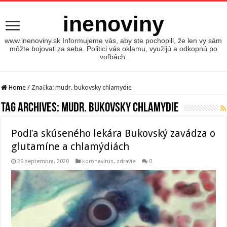
inenoviny
www.inenoviny.sk Informujeme vás, aby ste pochopili, že len vy sám
môžte bojovať za seba. Politici vás oklamu, využijú a odkopnú po
voľbách.
Home
/
Značka:
mudr. bukovsky chlamydie
Tag Archives:
mudr. bukovsky chlamydie
Podľa skúseného lekára Bukovský zavádza o
glutamíne a chlamýdiách
29 septembra, 2020
koronavírus
,
zdravie
0