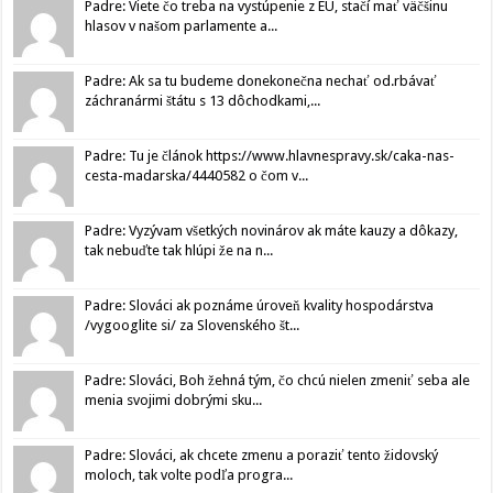
Padre: Viete čo treba na vystúpenie z EU, stačí mať väčšinu
hlasov v našom parlamente a...
Padre: Ak sa tu budeme donekonečna nechať od.rbávať
záchranármi štátu s 13 dôchodkami,...
Padre: Tu je článok https://www.hlavnespravy.sk/caka-nas-
cesta-madarska/4440582 o čom v...
Padre: Vyzývam všetkých novinárov ak máte kauzy a dôkazy,
tak nebuďte tak hlúpi že na n...
Padre: Slováci ak poznáme úroveň kvality hospodárstva
/vygooglite si/ za Slovenského št...
Padre: Slováci, Boh žehná tým, čo chcú nielen zmeniť seba ale
menia svojimi dobrými sku...
Padre: Slováci, ak chcete zmenu a poraziť tento židovský
moloch, tak volte podľa progra...