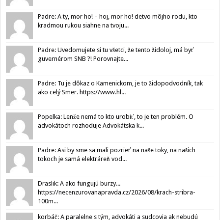
Padre: A ty, mor ho! – hoj, mor ho! detvo môjho rodu, kto
kradmou rukou siahne na tvoju...
Padre: Uvedomujete si tu všetci, že tento židoloj, má byť
guvernérom SNB ?! Porovnajte...
Padre: Tu je dôkaz o Kamenickom, je to židopodvodník, tak
ako celý Smer. https://www.hl...
Popelka: Lenže nemá to kto urobiť, to je ten problém. O
advokátoch rozhoduje Advokátska k...
Padre: Asi by sme sa mali pozrieť na naše toky, na našich
tokoch je samá elektráreň vod...
Draslik: A ako fungujú burzy...
https://necenzurovanapravda.cz/2026/08/krach-stribra-
100m...
korbáč: A paralelne s tým, advokáti a sudcovia ak nebudú