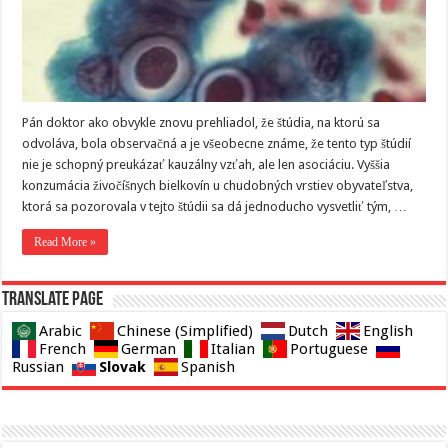
Pán doktor ako obvykle znovu prehliadol, že štúdia, na ktorú sa
odvoláva, bola observačná a je všeobecne známe, že tento typ štúdií
nie je schopný preukázať kauzálny vzťah, ale len asociáciu. Vyššia
konzumácia živočíšnych bielkovín u chudobných vrstiev obyvateľstva,
ktorá sa pozorovala v tejto štúdii sa dá jednoducho vysvetliť tým, …
Read More »
Translate page
Arabic
Chinese (Simplified)
Dutch
English
French
German
Italian
Portuguese
Slovak
Russian
Spanish