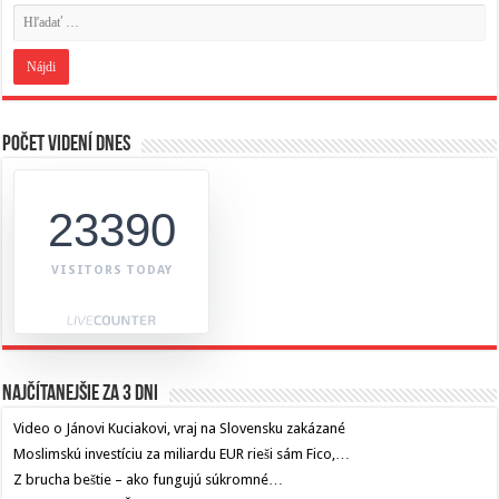
Počet videní dnes
23390
VISITORS TODAY
Najčítanejšie za 3 dni
Video o Jánovi Kuciakovi, vraj na Slovensku zakázané
Moslimskú investíciu za miliardu EUR rieši sám Fico,…
Z brucha beštie – ako fungujú súkromné…