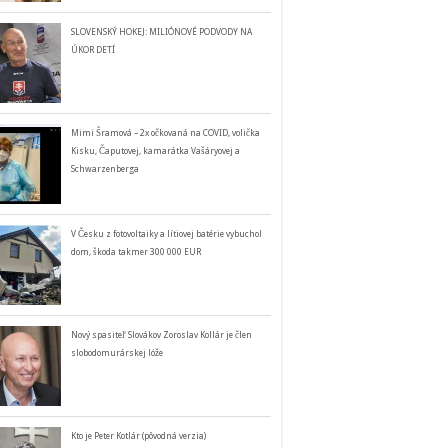
SLOVENSKÝ HOKEJ: MILIÓNOVÉ PODVODY NA
ÚKOR DETÍ
Mimi Šramová – 2x očkovaná na COVID, volička
Kisku, Čaputovej, kamarátka Vašáryovej a
Schwarzenberga
V Česku z fotovoltaiky a lítiovej batérie vybuchol
dom, škoda takmer 300 000 EUR
Nový spasiteľ Slovákov Zoroslav Kollár je člen
slobodomurárskej lóže
Kto je Peter Kotlár (pôvodná verzia)