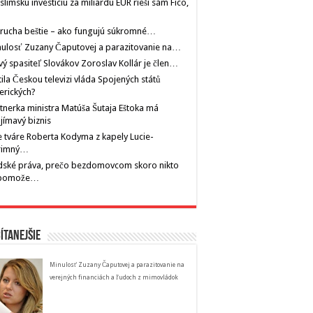
limskú investíciu za miliardu EUR rieši sám Fico,
rucha beštie – ako fungujú súkromné…
ulosť Zuzany Čaputovej a parazitovanie na…
ý spasiteľ Slovákov Zoroslav Kollár je člen…
tila Českou televizi vláda Spojených států
erických?
tnerka ministra Matúša Šutaja Eštoka má
jímavý biznis
 tváre Roberta Kodyma z kapely Lucie-
rimný…
dské práva, prečo bezdomovcom skoro nikto
pomože…
ítanejšie
Minulosť Zuzany Čaputovej a parazitovanie na
verejných financiách a ľudoch z mimovládok