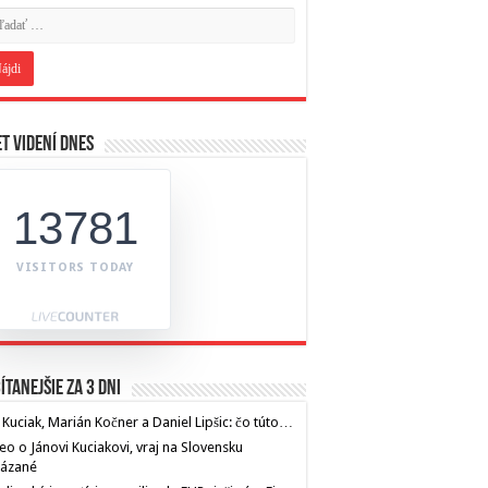
t videní dnes
13781
VISITORS TODAY
ítanejšie za 3 dni
 Kuciak, Marián Kočner a Daniel Lipšic: čo túto…
eo o Jánovi Kuciakovi, vraj na Slovensku
kázané