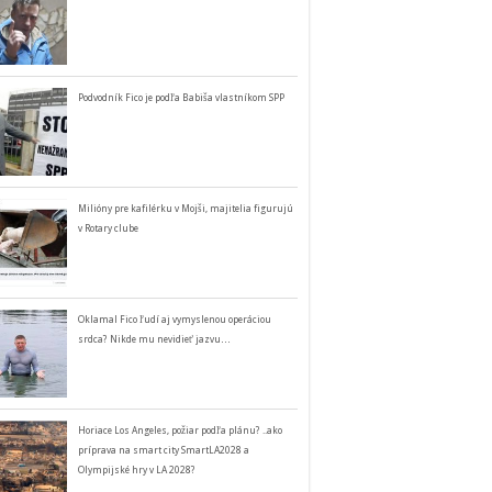
Podvodník Fico je podľa Babiša vlastníkom SPP
Milióny pre kafilérku v Mojši, majitelia figurujú
v Rotary clube
Oklamal Fico ľudí aj vymyslenou operáciou
srdca? Nikde mu nevidieť jazvu…
Horiace Los Angeles, požiar podľa plánu? ..ako
príprava na smart city SmartLA2028 a
Olympijské hry v LA 2028?