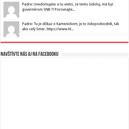
Padre: Uvedomujete si tu všetci, že tento židoloj, má byť
guvernérom SNB ?! Porovnajte...
Padre: Tu je dôkaz o Kamenickom, je to židopodvodník, tak
ako celý Smer. https://www.hl...
Navštívte nás aj na Facebooku