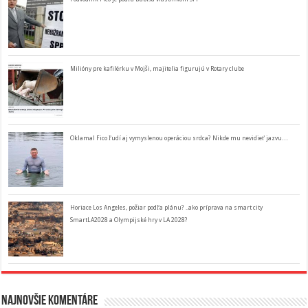
Milióny pre kafilérku v Mojši, majitelia figurujú v Rotary clube
Oklamal Fico ľudí aj vymyslenou operáciou srdca? Nikde mu nevidieť jazvu…
Horiace Los Angeles, požiar podľa plánu? ..ako príprava na smart city
SmartLA2028 a Olympijské hry v LA 2028?
Najnovšie komentáre