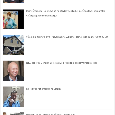
Mimi Šramová – 2x očkovaná na COVID, volička Kisku, Čaputovej, kamarátka
Vašáryovej a Schwarzenberga
V Česku z fotovoltaiky a lítiovej batérie vybuchol dom, škoda takmer 300 000 EUR
Nový spasiteľ Slovákov Zoroslav Kollár je člen slobodomurárskej lóže
Kto je Peter Kotlár (pôvodná verzia)
Podvodník Fico je podľa Babiša vlastníkom SPP