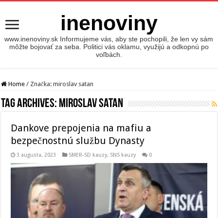
inenoviny
www.inenoviny.sk Informujeme vás, aby ste pochopili, že len vy sám
môžte bojovať za seba. Politici vás oklamu, využijú a odkopnú po
voľbách.
Home
/
Značka:
miroslav satan
Tag Archives:
miroslav satan
Dankove prepojenia na mafiu a
bezpečnostnú službu Dynasty
3 augusta, 2023
SMER-SD kauzy
,
SNS kauzy
0