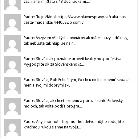
záchranármi štátu s 13 dôchodkami,...
Padre: Tu je článok https://www.hlavnespravy.sk/caka-nas-
cesta-madarska/4440582 o čom v...
Padre: Vyzývam všetkých novinárov ak máte kauzy a dôkazy,
tak nebuďte tak hlúpi že na n...
Padre: Slováci ak poznáme úroveň kvality hospodárstva
/vygooglite si/ za Slovenského št...
Padre: Slováci, Boh žehná tým, čo chcú nielen zmeniť seba ale
menia svojimi dobrými sku...
Padre: Slováci, ak chcete zmenu a poraziť tento židovský
moloch, tak volte podľa progra...
Padre: A ty, mor ho! – hoj, mor ho! detvo môjho rodu, kto
kradmou rukou siahne na tvoju...