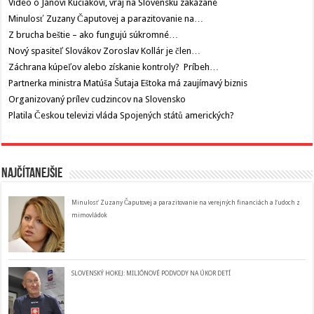
Video o Jánovi Kuciakovi, vraj na Slovensku zakázané
Minulosť Zuzany Čaputovej a parazitovanie na…
Z brucha beštie – ako fungujú súkromné…
Nový spasiteľ Slovákov Zoroslav Kollár je člen…
Záchrana kúpeľov alebo získanie kontroly? Príbeh…
Partnerka ministra Matúša Šutaja Eštoka má zaujímavý biznis
Organizovaný prílev cudzincov na Slovensko
Platila Českou televizi vláda Spojených států amerických?
Najčítanejšie
Minulosť Zuzany Čaputovej a parazitovanie na verejných financiách a ľudoch z
mimovládok
SLOVENSKÝ HOKEJ: MILIÓNOVÉ PODVODY NA ÚKOR DETÍ