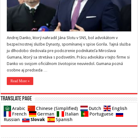
Andrej Danko, ktorý nahradil Jána Slotu v SNS, bol advokátom v
bezpečnostnej službe Dynasty, spomínanej v spise Gorila. Tajná služba
ju dlhodobo sledovala pre podozrenie podnikateľa Miroslava
Gumana, ktorý sa stretáva s podsvetím. Prácu advokáta v tejto firme si
Danko vo svojom oficiálnom životopise neuviedol. Gumana pozná
osobne aj predseda …
Read More »
Translate page
Arabic
Chinese (Simplified)
Dutch
English
French
German
Italian
Portuguese
Slovak
Russian
Spanish