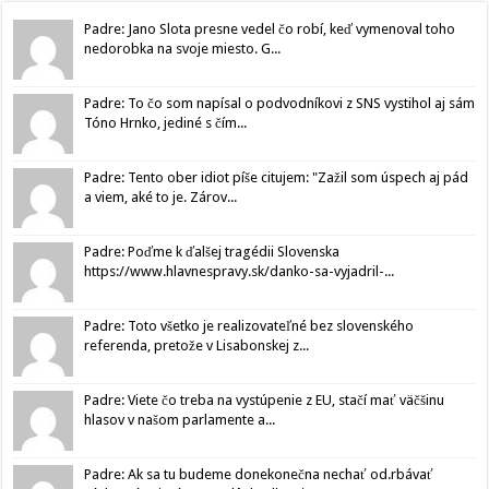
Padre: Jano Slota presne vedel čo robí, keď vymenoval toho
nedorobka na svoje miesto. G...
Padre: To čo som napísal o podvodníkovi z SNS vystihol aj sám
Tóno Hrnko, jediné s čím...
Padre: Tento ober idiot píše citujem: "Zažil som úspech aj pád
a viem, aké to je. Zárov...
Padre: Poďme k ďalšej tragédii Slovenska
https://www.hlavnespravy.sk/danko-sa-vyjadril-...
Padre: Toto všetko je realizovateľné bez slovenského
referenda, pretože v Lisabonskej z...
Padre: Viete čo treba na vystúpenie z EU, stačí mať väčšinu
hlasov v našom parlamente a...
Padre: Ak sa tu budeme donekonečna nechať od.rbávať