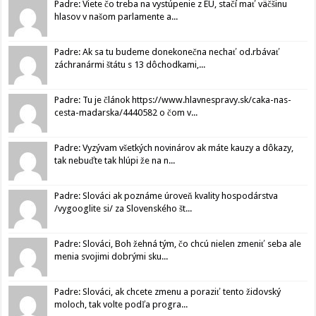
Padre: Viete čo treba na vystúpenie z EU, stačí mať väčšinu
hlasov v našom parlamente a...
Padre: Ak sa tu budeme donekonečna nechať od.rbávať
záchranármi štátu s 13 dôchodkami,...
Padre: Tu je článok https://www.hlavnespravy.sk/caka-nas-
cesta-madarska/4440582 o čom v...
Padre: Vyzývam všetkých novinárov ak máte kauzy a dôkazy,
tak nebuďte tak hlúpi že na n...
Padre: Slováci ak poznáme úroveň kvality hospodárstva
/vygooglite si/ za Slovenského št...
Padre: Slováci, Boh žehná tým, čo chcú nielen zmeniť seba ale
menia svojimi dobrými sku...
Padre: Slováci, ak chcete zmenu a poraziť tento židovský
moloch, tak volte podľa progra...