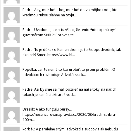
Padre: A ty, mor ho! – hoj, mor ho! detvo môjho rodu, kto
kradmou rukou siahne na tvoju...
Padre: Uvedomujete si tu všetci, že tento židoloj, má byť
guvernérom SNB ?! Porovnajte...
Padre: Tu je dôkaz o Kamenickom, je to židopodvodník, tak
ako celý Smer. https://www.hl...
Popelka: Lenže nemá to kto urobiť, to je ten problém. O
advokátoch rozhoduje Advokátska k...
Padre: Asi by sme sa mali pozrieť na naše toky, na našich
tokoch je samá elektráreň vod...
Draslik: A ako fungujú burzy...
https://necenzurovanapravda.cz/2026/08/krach-stribra-
100m...
korbáč: A paralelne s tým, advokáti a sudcovia ak nebudú