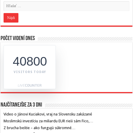
Počet videní dnes
40800
VISITORS TODAY
Najčítanejšie za 3 dni
Video o Jánovi Kuciakovi, vraj na Slovensku zakázané
Moslimskú investíciu za miliardu EUR rieši sám Fico,…
Z brucha beštie – ako fungujú súkromné…