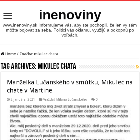
inenoviny
www.inenoviny.sk Informujeme vás, aby ste pochopili, že len vy sám
môžte bojovať za seba. Politici vás oklamu, využijú a odkopnú po
voľbách.
Home
/
Značka:
mikulec chata
Tag Archives:
mikulec chata
Manželka Lučanského v smútku, Mikulec na
chate v Martine
2 januára, 2021
Vražda? Milana Lučanského
0