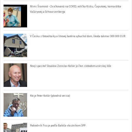
Mimi Šramová – 2x očkovaná na COVID, volička Kisku, Čaputovej, kamarátka
Vašáryovej a Schwarzenberga
V Česku z fotovoltaiky a lítiovej batérie vybuchol dom, škoda takmer 300 000 EUR
Nový spasiteľ Slovákov Zoroslav Kollár je člen slobodomurárskej lóže
Kto je Peter Kotlár (pôvodná verzia)
Podvodník Fico je podľa Babiša vlastníkom SPP