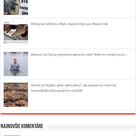
Milióny pre kafilérku v Mojši, majitelia figurujú v Rotary clube
Oklamal Fico ľudí aj vymyslenou operáciou srdca? Nikde mu nevidieť jazvu…
Horiace Los Angeles, požiar podľa plánu? ..ako príprava na smart city
SmartLA2028 a Olympijské hry v LA 2028?
Najnovšie komentáre