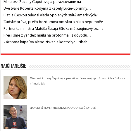
Minulosť Zuzany Čaputovej a parazitovanie na…
Dve tváre Roberta Kodyma z kapely Lucie-úprimný…
Platila Českou televizi vláda Spojených států amerických?
Ľudské práva, prečo bezdomovcom skoro nikto nepomože…
Partnerka ministra Matúša Šutaja Eštoka má zaujímavý biznis
Prešli sme z yandex mailu na protonmail z dôvodu…
Záchrana kúpeľov alebo získanie kontroly? Príbeh…
Najčítanejšie
Minulosť Zuzany Čaputovej a parazitovanie na verejných financiách a ľudoch z
mimovládok
SLOVENSKÝ HOKEJ: MILIÓNOVÉ PODVODY NA ÚKOR DETÍ