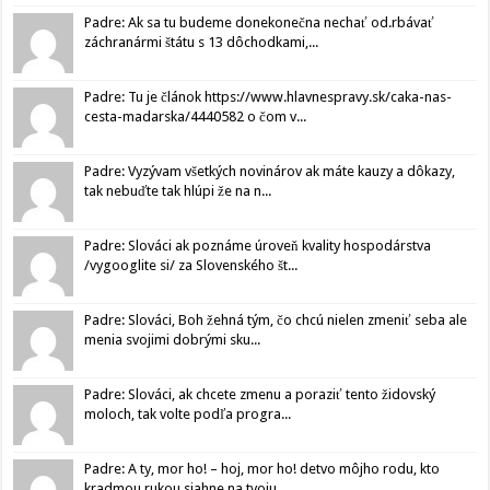
Padre: Ak sa tu budeme donekonečna nechať od.rbávať
záchranármi štátu s 13 dôchodkami,...
Padre: Tu je článok https://www.hlavnespravy.sk/caka-nas-
cesta-madarska/4440582 o čom v...
Padre: Vyzývam všetkých novinárov ak máte kauzy a dôkazy,
tak nebuďte tak hlúpi že na n...
Padre: Slováci ak poznáme úroveň kvality hospodárstva
/vygooglite si/ za Slovenského št...
Padre: Slováci, Boh žehná tým, čo chcú nielen zmeniť seba ale
menia svojimi dobrými sku...
Padre: Slováci, ak chcete zmenu a poraziť tento židovský
moloch, tak volte podľa progra...
Padre: A ty, mor ho! – hoj, mor ho! detvo môjho rodu, kto
kradmou rukou siahne na tvoju...