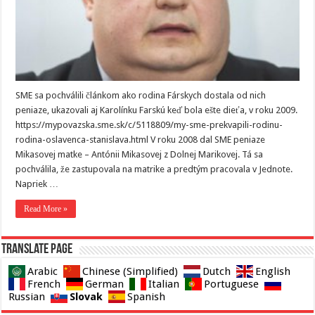
SME sa pochválili článkom ako rodina Fárskych dostala od nich
peniaze, ukazovali aj Karolínku Farskú keď bola ešte dieťa, v roku 2009.
https://mypovazska.sme.sk/c/5118809/my-sme-prekvapili-rodinu-
rodina-oslavenca-stanislava.html V roku 2008 dal SME peniaze
Mikasovej matke – Antónii Mikasovej z Dolnej Marikovej. Tá sa
pochválila, že zastupovala na matrike a predtým pracovala v Jednote.
Napriek …
Read More »
Translate page
Arabic
Chinese (Simplified)
Dutch
English
French
German
Italian
Portuguese
Slovak
Russian
Spanish