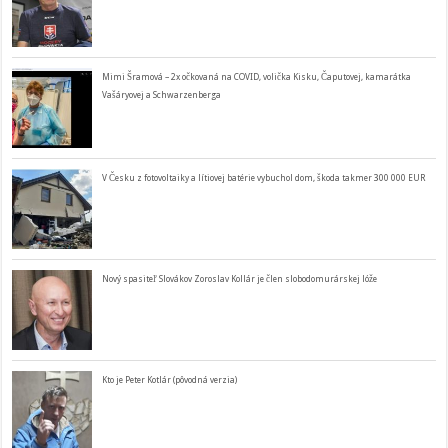
Mimi Šramová – 2x očkovaná na COVID, volička Kisku, Čaputovej, kamarátka
Vašáryovej a Schwarzenberga
V Česku z fotovoltaiky a lítiovej batérie vybuchol dom, škoda takmer 300 000 EUR
Nový spasiteľ Slovákov Zoroslav Kollár je člen slobodomurárskej lóže
Kto je Peter Kotlár (pôvodná verzia)