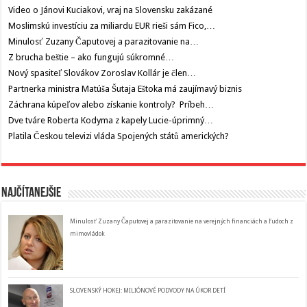
Video o Jánovi Kuciakovi, vraj na Slovensku zakázané
Moslimskú investíciu za miliardu EUR rieši sám Fico,…
Minulosť Zuzany Čaputovej a parazitovanie na…
Z brucha beštie – ako fungujú súkromné…
Nový spasiteľ Slovákov Zoroslav Kollár je člen…
Partnerka ministra Matúša Šutaja Eštoka má zaujímavý biznis
Záchrana kúpeľov alebo získanie kontroly? Príbeh…
Dve tváre Roberta Kodyma z kapely Lucie-úprimný…
Platila Českou televizi vláda Spojených států amerických?
Najčítanejšie
Minulosť Zuzany Čaputovej a parazitovanie na verejných financiách a ľudoch z
mimovládok
SLOVENSKÝ HOKEJ: MILIÓNOVÉ PODVODY NA ÚKOR DETÍ