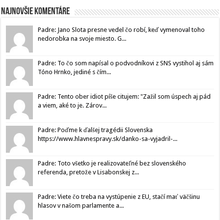
Najnovšie komentáre
Padre: Jano Slota presne vedel čo robí, keď vymenoval toho
nedorobka na svoje miesto. G...
Padre: To čo som napísal o podvodníkovi z SNS vystihol aj sám
Tóno Hrnko, jediné s čím...
Padre: Tento ober idiot píše citujem: "Zažil som úspech aj pád
a viem, aké to je. Zárov...
Padre: Poďme k ďalšej tragédii Slovenska
https://www.hlavnespravy.sk/danko-sa-vyjadril-...
Padre: Toto všetko je realizovateľné bez slovenského
referenda, pretože v Lisabonskej z...
Padre: Viete čo treba na vystúpenie z EU, stačí mať väčšinu
hlasov v našom parlamente a...