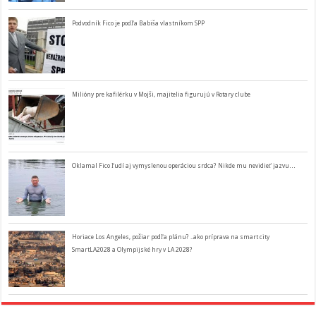
Podvodník Fico je podľa Babiša vlastníkom SPP
Milióny pre kafilérku v Mojši, majitelia figurujú v Rotary clube
Oklamal Fico ľudí aj vymyslenou operáciou srdca? Nikde mu nevidieť jazvu…
Horiace Los Angeles, požiar podľa plánu? ..ako príprava na smart city
SmartLA2028 a Olympijské hry v LA 2028?