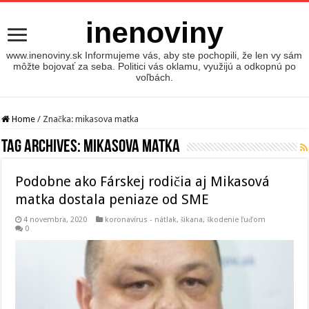
inenoviny
www.inenoviny.sk Informujeme vás, aby ste pochopili, že len vy sám
môžte bojovať za seba. Politici vás oklamu, využijú a odkopnú po
voľbách.
Home
/
Značka:
mikasova matka
Tag Archives:
mikasova matka
Podobne ako Fárskej rodičia aj Mikasová
matka dostala peniaze od SME
4 novembra, 2020
koronavírus - nátlak, šikana, škodenie ľuďom
0