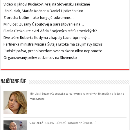
Video o Jánovi Kuciakovi, vraj na Slovensku zakázané
Ján Kuciak, Marián Kočner a Daniel Lipšic: čo túto…
Z brucha beštie – ako fungujú súkromné…
Minulosť Zuzany Čaputovej a parazitovanie na…
Platila Českou televizi vláda Spojených států amerických?
Dve tváre Roberta Kodyma z kapely Lucie-úprimný…
Partnerka ministra Matúša Šutaja Eštoka má zaujímavý biznis
Ľudské práva, prečo bezdomovcom skoro nikto nepomože…
Organizovaný prílev cudzincov na Slovensko
Najčítanejšie
Minulosť Zuzany Čaputovej a parazitovanie na verejných financiách a ľudoch z
mimovládok
SLOVENSKÝ HOKEJ: MILIÓNOVÉ PODVODY NA ÚKOR DETÍ