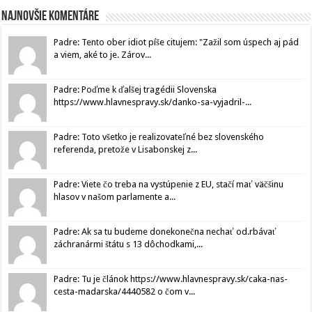
Najnovšie komentáre
Padre: Tento ober idiot píše citujem: "Zažil som úspech aj pád
a viem, aké to je. Zárov...
Padre: Poďme k ďalšej tragédii Slovenska
https://www.hlavnespravy.sk/danko-sa-vyjadril-...
Padre: Toto všetko je realizovateľné bez slovenského
referenda, pretože v Lisabonskej z...
Padre: Viete čo treba na vystúpenie z EU, stačí mať väčšinu
hlasov v našom parlamente a...
Padre: Ak sa tu budeme donekonečna nechať od.rbávať
záchranármi štátu s 13 dôchodkami,...
Padre: Tu je článok https://www.hlavnespravy.sk/caka-nas-
cesta-madarska/4440582 o čom v...