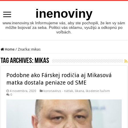
inenoviny
www.inenoviny.sk Informujeme vás, aby ste pochopili, že len vy sám
môžte bojovať za seba. Politici vás oklamu, využijú a odkopnú po
voľbách.
Home
/
Značka:
mikas
Tag Archives:
mikas
Podobne ako Fárskej rodičia aj Mikasová
matka dostala peniaze od SME
4 novembra, 2020
koronavírus - nátlak, šikana, škodenie ľuďom
0