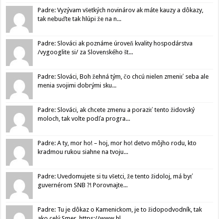
Padre: Vyzývam všetkých novinárov ak máte kauzy a dôkazy,
tak nebuďte tak hlúpi že na n...
Padre: Slováci ak poznáme úroveň kvality hospodárstva
/vygooglite si/ za Slovenského št...
Padre: Slováci, Boh žehná tým, čo chcú nielen zmeniť seba ale
menia svojimi dobrými sku...
Padre: Slováci, ak chcete zmenu a poraziť tento židovský
moloch, tak volte podľa progra...
Padre: A ty, mor ho! – hoj, mor ho! detvo môjho rodu, kto
kradmou rukou siahne na tvoju...
Padre: Uvedomujete si tu všetci, že tento židoloj, má byť
guvernérom SNB ?! Porovnajte...
Padre: Tu je dôkaz o Kamenickom, je to židopodvodník, tak
ako celý Smer. https://www.hl...