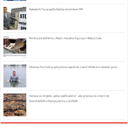
Podvodník Fico je podľa Babiša vlastníkom SPP
Milióny pre kafilérku v Mojši, majitelia figurujú v Rotary clube
Oklamal Fico ľudí aj vymyslenou operáciou srdca? Nikde mu nevidieť jazvu…
Horiace Los Angeles, požiar podľa plánu? ..ako príprava na smart city
SmartLA2028 a Olympijské hry v LA 2028?