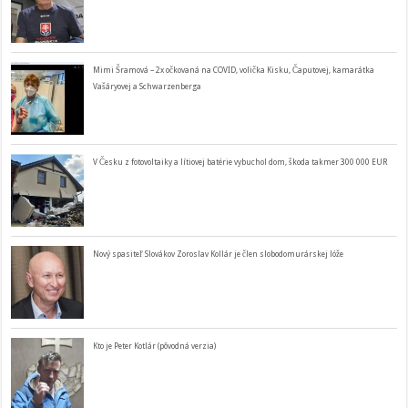
Mimi Šramová – 2x očkovaná na COVID, volička Kisku, Čaputovej, kamarátka
Vašáryovej a Schwarzenberga
V Česku z fotovoltaiky a lítiovej batérie vybuchol dom, škoda takmer 300 000 EUR
Nový spasiteľ Slovákov Zoroslav Kollár je člen slobodomurárskej lóže
Kto je Peter Kotlár (pôvodná verzia)