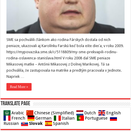
SME sa pochválili článkom ako rodina Fárskych dostala od nich
peniaze, ukazovali aj Karolínku Farskú keď bola ešte dieťa, v roku 2009.
https://mypovazska.sme.sk/c/5118809/my-sme-prekvapili-rodinu-
rodina-oslavenca-stanislava.html V roku 2008 dal SME peniaze
Mikasovej matke – Antónii Mikasovej z Dolnej Marikovej. Tá sa
pochválila, že zastupovala na matrike a predtým pracovala v Jednote.
Napriek …
Read More »
Translate page
Arabic
Chinese (Simplified)
Dutch
English
French
German
Italian
Portuguese
Slovak
Russian
Spanish