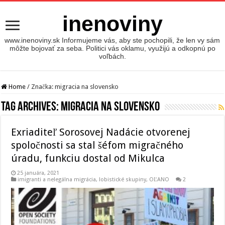
inenoviny
www.inenoviny.sk Informujeme vás, aby ste pochopili, že len vy sám
môžte bojovať za seba. Politici vás oklamu, využijú a odkopnú po
voľbách.
Home
/
Značka:
migracia na slovensko
Tag Archives:
migracia na slovensko
Exriaditeľ Sorosovej Nadácie otvorenej
spoločnosti sa stal šéfom migračného
úradu, funkciu dostal od Mikulca
25 januára, 2021
imigranti a nelegálna migrácia
,
lobistické skupiny
,
OĽANO
2