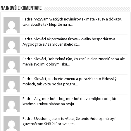
Najnovšie komentáre
Padre: Vyzývam všetkých novinárov ak máte kauzy a dôkazy,
tak nebuďte tak hlúpi že na n...
Padre: Slováci ak poznáme úroveň kvality hospodárstva
/vygooglite si/ za Slovenského št...
Padre: Slováci, Boh žehná tým, čo chcú nielen zmeniť seba ale
menia svojimi dobrými sku...
Padre: Slováci, ak chcete zmenu a poraziť tento židovský
moloch, tak volte podľa progra...
Padre: A ty, mor ho! – hoj, mor ho! detvo môjho rodu, kto
kradmou rukou siahne na tvoju...
Padre: Uvedomujete si tu všetci, že tento židoloj, má byť
guvernérom SNB ?! Porovnajte...