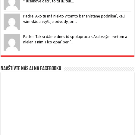
"Husákove deti", to tu už ten...
Padre: Ako tu má niekto v tomto bananistane podnikať, keď
vám vláda zvyšuje odvody, pri...
Padre: Tak si dáme dnes tú spoluprácu s Arabským svetom a
nielen s ním. Fico opäť perlí...
Navštívte nás aj na Facebooku