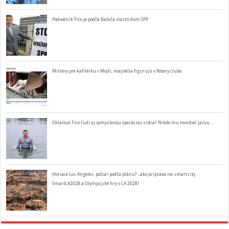
Podvodník Fico je podľa Babiša vlastníkom SPP
Milióny pre kafilérku v Mojši, majitelia figurujú v Rotary clube
Oklamal Fico ľudí aj vymyslenou operáciou srdca? Nikde mu nevidieť jazvu…
Horiace Los Angeles, požiar podľa plánu? ..ako príprava na smart city
SmartLA2028 a Olympijské hry v LA 2028?