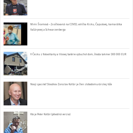
Mimi Šramová – 2x očkovaná na COVID, volička Kisku, Čaputovej, kamarátka
Vašáryovej a Schwarzenberga
V Česku z fotovoltaiky a lítiovej batérie vybuchol dom, škoda takmer 300 000 EUR
Nový spasiteľ Slovákov Zoroslav Kollár je člen slobodomurárskej lóže
Kto je Peter Kotlár (pôvodná verzia)