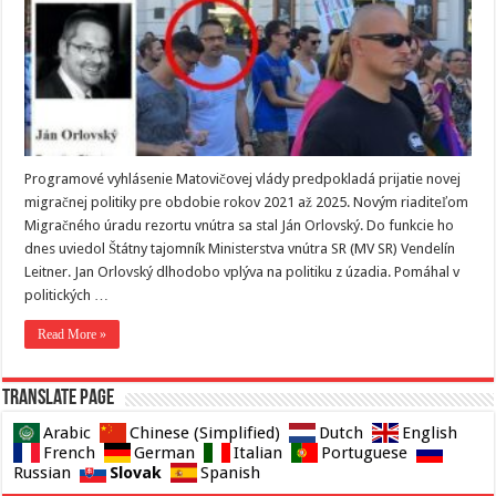
Programové vyhlásenie Matovičovej vlády predpokladá prijatie novej
migračnej politiky pre obdobie rokov 2021 až 2025. Novým riaditeľom
Migračného úradu rezortu vnútra sa stal Ján Orlovský. Do funkcie ho
dnes uviedol Štátny tajomník Ministerstva vnútra SR (MV SR) Vendelín
Leitner. Jan Orlovský dlhodobo vplýva na politiku z úzadia. Pomáhal v
politických …
Read More »
Translate page
Arabic
Chinese (Simplified)
Dutch
English
French
German
Italian
Portuguese
Slovak
Russian
Spanish