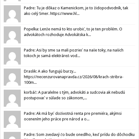
Padre: Tu je dôkaz o Kamenickom, je to židopodvodník, tak
ako celý Smer. https://www.hl...
Popelka: Lenže nemá to kto urobiť, to je ten problém. O
advokátoch rozhoduje Advokátska k...
Padre: Asi by sme sa mali pozrieť na naše toky, na našich
tokoch je samá elektráreň vod...
Draslik: A ako fungujú burzy...
https://necenzurovanapravda.cz/2026/08/krach-stribra-
100m...
korbáč: A paralelne s tým, advokáti a sudcovia ak nebudú
postupovať v súlade so zákonom,...
Padre: Ak má byť doživotná renta pre premiéra, akýmsi
ocenením jeho práce pre národ a o...
Padre: Som zvedavý čo bude onedlho, keď prídu do dôchodku