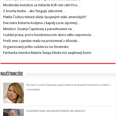
Moslimskú investíciu za miliardu EUR rieši sám Fico,…
Z brucha beštie – ako fungujú súkromné…
Platila Českou televizi vláda Spojených států amerických?
Dve tváre Roberta Kodyma z kapely Lucie-úprimný…
Minulosť Zuzany Čaputovej a parazitovanie na…
Ľudské práva, prečo bezdomovcom skoro nikto nepomože…
Prešli sme z yandex mailu na protonmail z dôvodu…
Organizovaný prílev cudzincov na Slovensko
Partnerka ministra Matúša Šutaja Eštoka má zaujímavý biznis
Najčítanejšie
Minulosť Zuzany Čaputovej a parazitovanie na verejných financiách a ľudoch z
mimovládok
SLOVENSKÝ HOKEJ: MILIÓNOVÉ PODVODY NA ÚKOR DETÍ