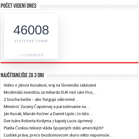
Počet videní dnes
46008
VISITORS TODAY
Najčítanejšie za 3 dni
Video o Jánovi Kuciakovi, vraj na Slovensku zakázané
Moslimskú investíciu za miliardu EUR rieši sám Fico,…
Z brucha beštie – ako fungujú súkromné…
Minulosť Zuzany Čaputovej a parazitovanie na…
Ján Kuciak, Marián Kočner a Daniel Lipšic: čo túto…
Dve tváre Roberta Kodyma z kapely Lucie-úprimný…
Platila Českou televizi vláda Spojených států amerických?
Ľudské práva, prečo bezdomovcom skoro nikto nepomože…