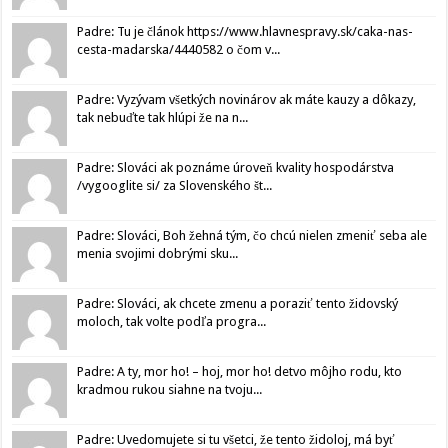
Padre: Tu je článok https://www.hlavnespravy.sk/caka-nas-
cesta-madarska/4440582 o čom v...
Padre: Vyzývam všetkých novinárov ak máte kauzy a dôkazy,
tak nebuďte tak hlúpi že na n...
Padre: Slováci ak poznáme úroveň kvality hospodárstva
/vygooglite si/ za Slovenského št...
Padre: Slováci, Boh žehná tým, čo chcú nielen zmeniť seba ale
menia svojimi dobrými sku...
Padre: Slováci, ak chcete zmenu a poraziť tento židovský
moloch, tak volte podľa progra...
Padre: A ty, mor ho! – hoj, mor ho! detvo môjho rodu, kto
kradmou rukou siahne na tvoju...
Padre: Uvedomujete si tu všetci, že tento židoloj, má byť