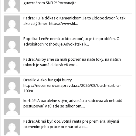
guvernérom SNB ?! Porovnajte...
Padre: Tu je dôkaz o Kamenickom, je to židopodvodník, tak
ako celý Smer. https://www.hl...
Popelka: Lenže nemá to kto urobiť, to je ten problém. O
advokátoch rozhoduje Advokátska k...
Padre: Asi by sme sa mali pozrieť na naše toky, na našich
tokoch je samá elektráreň vod...
Draslik: A ako fungujú burzy...
https://necenzurovanapravda.cz/2026/08/krach-stribra-
100m...
korbáč: A paralelne s tým, advokáti a sudcovia ak nebudú
postupovať v súlade so zákonom,...
Padre: Ak má byť doživotná renta pre premiéra, akýmsi
ocenením jeho práce pre národ a o...