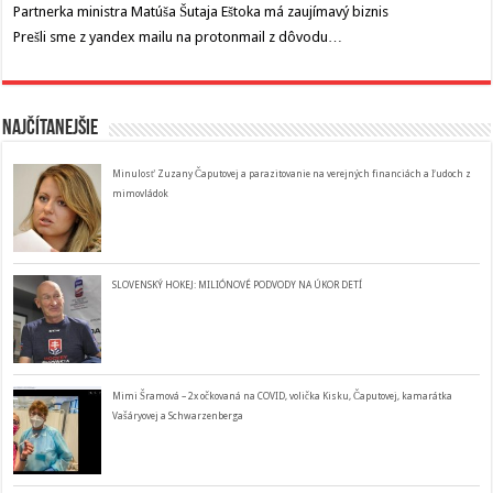
Partnerka ministra Matúša Šutaja Eštoka má zaujímavý biznis
Prešli sme z yandex mailu na protonmail z dôvodu…
Najčítanejšie
Minulosť Zuzany Čaputovej a parazitovanie na verejných financiách a ľudoch z
mimovládok
SLOVENSKÝ HOKEJ: MILIÓNOVÉ PODVODY NA ÚKOR DETÍ
Mimi Šramová – 2x očkovaná na COVID, volička Kisku, Čaputovej, kamarátka
Vašáryovej a Schwarzenberga