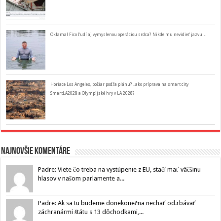
Oklamal Fico ľudí aj vymyslenou operáciou srdca? Nikde mu nevidieť jazvu…
Horiace Los Angeles, požiar podľa plánu? ..ako príprava na smart city
SmartLA2028 a Olympijské hry v LA 2028?
Najnovšie komentáre
Padre: Viete čo treba na vystúpenie z EU, stačí mať väčšinu
hlasov v našom parlamente a...
Padre: Ak sa tu budeme donekonečna nechať od.rbávať
záchranármi štátu s 13 dôchodkami,...