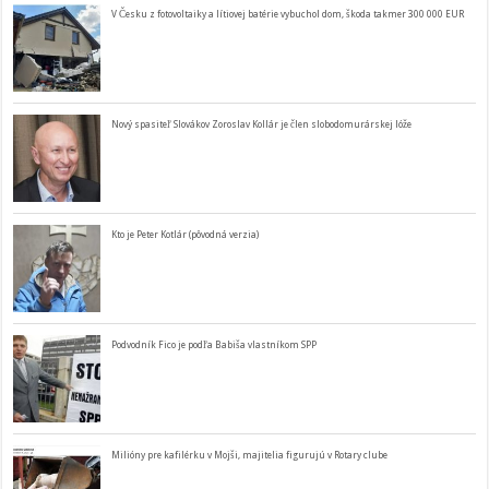
V Česku z fotovoltaiky a lítiovej batérie vybuchol dom, škoda takmer 300 000 EUR
Nový spasiteľ Slovákov Zoroslav Kollár je člen slobodomurárskej lóže
Kto je Peter Kotlár (pôvodná verzia)
Podvodník Fico je podľa Babiša vlastníkom SPP
Milióny pre kafilérku v Mojši, majitelia figurujú v Rotary clube