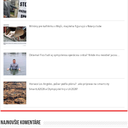
Milióny pre kafilérku v Mojši, majitelia figurujú v Rotary clube
Oklamal Fico ľudí aj vymyslenou operáciou srdca? Nikde mu nevidieť jazvu…
Horiace Los Angeles, požiar podľa plánu? ..ako príprava na smart city
SmartLA2028 a Olympijské hry v LA 2028?
Najnovšie komentáre