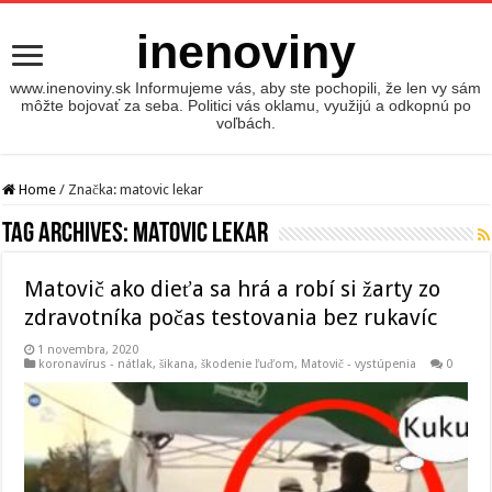
inenoviny
www.inenoviny.sk Informujeme vás, aby ste pochopili, že len vy sám
môžte bojovať za seba. Politici vás oklamu, využijú a odkopnú po
voľbách.
Home
/
Značka:
matovic lekar
Tag Archives:
matovic lekar
Matovič ako dieťa sa hrá a robí si žarty zo
zdravotníka počas testovania bez rukavíc
1 novembra, 2020
koronavírus - nátlak, šikana, škodenie ľuďom
,
Matovič - vystúpenia
0