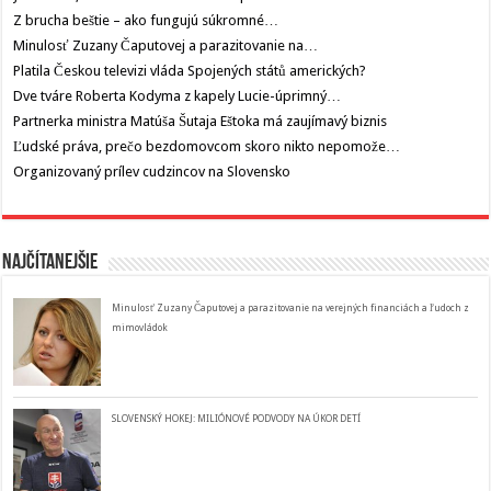
Z brucha beštie – ako fungujú súkromné…
Minulosť Zuzany Čaputovej a parazitovanie na…
Platila Českou televizi vláda Spojených států amerických?
Dve tváre Roberta Kodyma z kapely Lucie-úprimný…
Partnerka ministra Matúša Šutaja Eštoka má zaujímavý biznis
Ľudské práva, prečo bezdomovcom skoro nikto nepomože…
Organizovaný prílev cudzincov na Slovensko
Najčítanejšie
Minulosť Zuzany Čaputovej a parazitovanie na verejných financiách a ľudoch z
mimovládok
SLOVENSKÝ HOKEJ: MILIÓNOVÉ PODVODY NA ÚKOR DETÍ