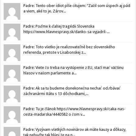
Padre: Tento ober idiot píše citujem: "Zažil som úspech aj pád
a viem, aké to je. Zárov...
Padre: Poďme k ďalšej tragédii Slovenska
https://www.hlavnespravy.sk/danko-sa-vyjadril-...
Padre: Toto všetko je realizovateľné bez slovenského
referenda, pretože v Lisabonskej z...
Padre: Viete čo treba na vystúpenie z EU, stačí mať väčšinu
hlasov v našom parlamente a...
Padre: Ak sa tu budeme donekonečna nechať od.rbávať
záchranármi štátu s 13 dôchodkami,...
Padre: Tu je článok https://www.hlavnespravy.sk/caka-nas-
cesta-madarska/4440582 o čom v...
Padre: Vyzývam všetkých novinárov ak máte kauzy a dôkazy,
tak nebuďte tak hlúpi že na n...