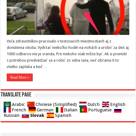
Veľa zdravotníkov pracovalo v testovacich miestnostiach aj z
donútenia okolia. Vydržať niekoľko hodín na nohách a urobiť za deň aj
1000 odberov nie je sranda. Pre niekoho však môže byť. Ak si premiér
s potrebou predvádzať sa a robiť zo seba šaša, veď občania ti to
všetko zaplatia a keď …
Read More »
Translate page
Arabic
Chinese (Simplified)
Dutch
English
French
German
Italian
Portuguese
Slovak
Russian
Spanish