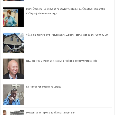
Mimi Šramová – 2x očkovaná na COVID, volička Kisku, Čaputovej, kamarátka
Vašáryovej a Schwarzenberga
V Česku z fotovoltaiky a lítiovej batérie vybuchol dom, škoda takmer 300 000 EUR
Nový spasiteľ Slovákov Zoroslav Kollár je člen slobodomurárskej lóže
Kto je Peter Kotlár (pôvodná verzia)
Podvodník Fico je podľa Babiša vlastníkom SPP