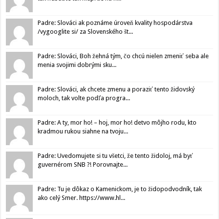
Padre: Slováci ak poznáme úroveň kvality hospodárstva
/vygooglite si/ za Slovenského št...
Padre: Slováci, Boh žehná tým, čo chcú nielen zmeniť seba ale
menia svojimi dobrými sku...
Padre: Slováci, ak chcete zmenu a poraziť tento židovský
moloch, tak volte podľa progra...
Padre: A ty, mor ho! – hoj, mor ho! detvo môjho rodu, kto
kradmou rukou siahne na tvoju...
Padre: Uvedomujete si tu všetci, že tento židoloj, má byť
guvernérom SNB ?! Porovnajte...
Padre: Tu je dôkaz o Kamenickom, je to židopodvodník, tak
ako celý Smer. https://www.hl...