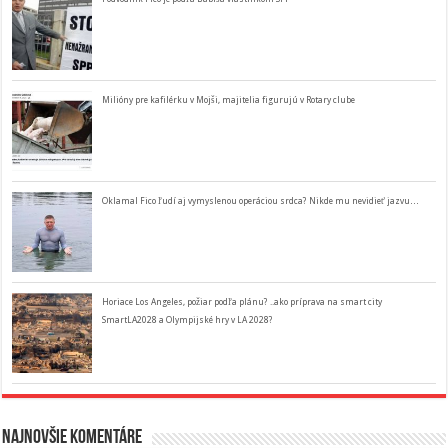
Milióny pre kafilérku v Mojši, majitelia figurujú v Rotary clube
Oklamal Fico ľudí aj vymyslenou operáciou srdca? Nikde mu nevidieť jazvu…
Horiace Los Angeles, požiar podľa plánu? ..ako príprava na smart city
SmartLA2028 a Olympijské hry v LA 2028?
Najnovšie komentáre