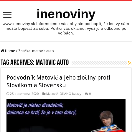
inenoviny
www.inenoviny.sk Informujeme vás, aby ste pochopili, že len vy sám
môžte bojovať za seba. Politici vás oklamu, využijú a odkopnú po
voľbách.
Home
/
Značka:
matovic auto
Tag Archives:
matovic auto
Podvodník Matovič a jeho zločiny proti
Slovákom a Slovensku
25 decembra, 2020
Matovič, OĽANO kauzy
0