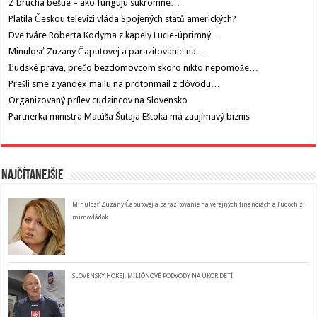
Z brucha beštie – ako fungujú súkromné…
Platila Českou televizi vláda Spojených států amerických?
Dve tváre Roberta Kodyma z kapely Lucie-úprimný…
Minulosť Zuzany Čaputovej a parazitovanie na…
Ľudské práva, prečo bezdomovcom skoro nikto nepomože…
Prešli sme z yandex mailu na protonmail z dôvodu…
Organizovaný prílev cudzincov na Slovensko
Partnerka ministra Matúša Šutaja Eštoka má zaujímavý biznis
Najčítanejšie
Minulosť Zuzany Čaputovej a parazitovanie na verejných financiách a ľudoch z
mimovládok
SLOVENSKÝ HOKEJ: MILIÓNOVÉ PODVODY NA ÚKOR DETÍ