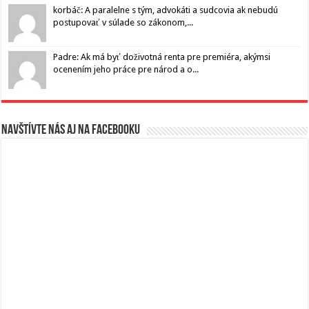
korbáč: A paralelne s tým, advokáti a sudcovia ak nebudú
postupovať v súlade so zákonom,...
Padre: Ak má byť doživotná renta pre premiéra, akýmsi
ocenením jeho práce pre národ a o...
Navštívte nás aj na Facebooku