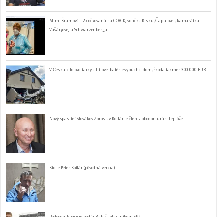
Mimi Šramová – 2x očkovaná na COVID, volička Kisku, Čaputovej, kamarátka
Vašáryovej a Schwarzenberga
V Česku z fotovoltaiky a lítiovej batérie vybuchol dom, škoda takmer 300 000 EUR
Nový spasiteľ Slovákov Zoroslav Kollár je člen slobodomurárskej lóže
Kto je Peter Kotlár (pôvodná verzia)
Podvodník Fico je podľa Babiša vlastníkom SPP