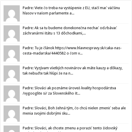
Padre: Viete čo treba na vystúpenie z EU, stačí mať väčšinu
hlasov v našom parlamente a...
Padre: Ak sa tu budeme donekonečna nechať od.rbávať
záchranármi štátu s 13 dôchodkami,...
Padre: Tu je článok https://www.hlavnespravy.sk/caka-nas-
cesta-madarska/4440582 o čom v...
Padre: Vyzývam všetkých novinárov ak máte kauzy a dôkazy,
tak nebuďte tak hlúpi že na n...
Padre: Slováci ak poznáme úroveň kvality hospodárstva
/vygooglite si/ za Slovenského št...
Padre: Slováci, Boh žehná tým, čo chcú nielen zmeniť seba ale
menia svojimi dobrými sku...
Padre: Slováci, ak chcete zmenu a poraziť tento židovský