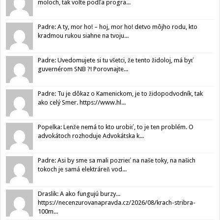
moloch, tak volte podľa progra...
Padre: A ty, mor ho! – hoj, mor ho! detvo môjho rodu, kto
kradmou rukou siahne na tvoju...
Padre: Uvedomujete si tu všetci, že tento židoloj, má byť
guvernérom SNB ?! Porovnajte...
Padre: Tu je dôkaz o Kamenickom, je to židopodvodník, tak
ako celý Smer. https://www.hl...
Popelka: Lenže nemá to kto urobiť, to je ten problém. O
advokátoch rozhoduje Advokátska k...
Padre: Asi by sme sa mali pozrieť na naše toky, na našich
tokoch je samá elektráreň vod...
Draslik: A ako fungujú burzy...
https://necenzurovanapravda.cz/2026/08/krach-stribra-
100m...