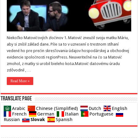
Niekoľko Matovičových zločinov 1. Matovič zneužil svoju matku Máriu,
aby si znížil základ dane. Píše sa to v uznesení o trestnom stíhaní
vedené ho pre prečin skresľovania údajov hospodárskej a obchodnej
evidencie spoločnosti regionPress. Neuveriteľné na čo sa Matovič
zmohol, z matky si urobil bieleho koňa.Matovič daňovému úradu
zdôvodnil , …
Read More »
Translate page
Arabic
Chinese (Simplified)
Dutch
English
French
German
Italian
Portuguese
Slovak
Russian
Spanish