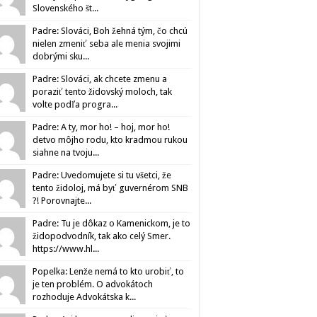
Slovenského št...
Padre: Slováci, Boh žehná tým, čo chcú
nielen zmeniť seba ale menia svojimi
dobrými sku...
Padre: Slováci, ak chcete zmenu a
poraziť tento židovský moloch, tak
volte podľa progra...
Padre: A ty, mor ho! – hoj, mor ho!
detvo môjho rodu, kto kradmou rukou
siahne na tvoju...
Padre: Uvedomujete si tu všetci, že
tento židoloj, má byť guvernérom SNB
?! Porovnajte...
Padre: Tu je dôkaz o Kamenickom, je to
židopodvodník, tak ako celý Smer.
https://www.hl...
Popelka: Lenže nemá to kto urobiť, to
je ten problém. O advokátoch
rozhoduje Advokátska k...