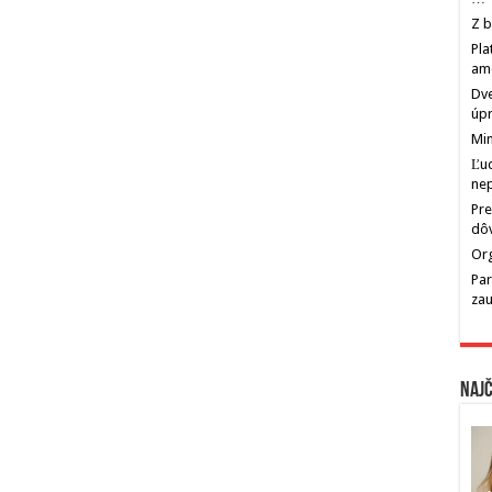
Z b
Pla
am
Dve
úp
Min
Ľu
ne
Pre
dô
Org
Par
zau
Najč