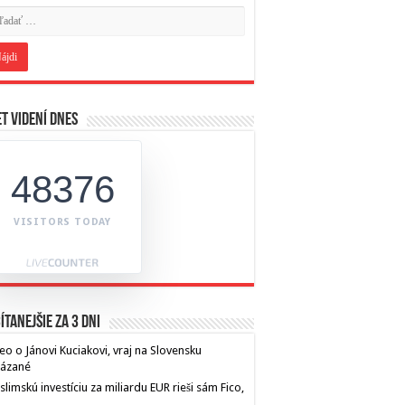
t videní dnes
48376
VISITORS TODAY
ítanejšie za 3 dni
eo o Jánovi Kuciakovi, vraj na Slovensku
kázané
limskú investíciu za miliardu EUR rieši sám Fico,