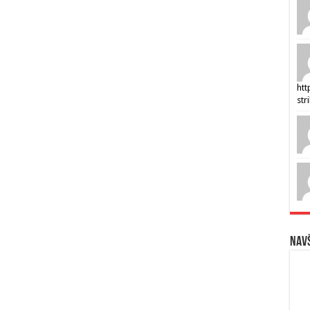
htt
str
Navš