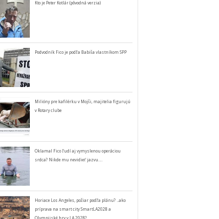
Kto je Peter Kotlár (pôvodná verzia)
Podvodník Fico je podľa Babiša vlastníkom SPP
Milióny pre kafilérku v Mojši, majitelia figurujú
v Rotary clube
Oklamal Fico ľudí aj vymyslenou operáciou
srdca? Nikde mu nevidieť jazvu…
Horiace Los Angeles, požiar podľa plánu? ..ako
príprava na smart city SmartLA2028 a
Olympijské hry v LA 2028?