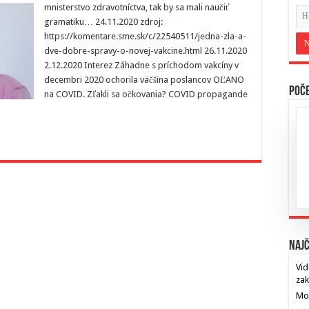
mnisterstvo zdravotníctva, tak by sa mali naučiť
gramatiku… 24.11.2020 zdroj:
https://komentare.sme.sk/c/22540511/jedna-zla-a-
dve-dobre-spravy-o-novej-vakcine.html 26.11.2020
2.12.2020 Interez Záhadne s príchodom vakcíny v
decembri 2020 ochorila väčšina poslancov OĽANO
Poče
na COVID. Zľakli sa očkovania? COVID propagande
Najč
Vid
za
Mos
…