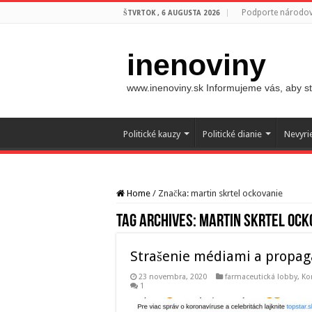
Podporte národovc
ŠTVRTOK , 6 AUGUSTA 2026
inenoviny
www.inenoviny.sk Informujeme vás, aby ste
Politické kauzy
Politické dianie
Nevyri
Home
/
Značka:
martin skrtel ockovanie
Tag Archives:
martin skrtel ock
Strašenie médiami a propag
23 novembra, 2020
farmaceutická lobby
,
Ko
1