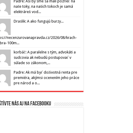
Padre: Asi by sme sa mali pozrieť na
naše toky, na našich tokoch je samá
elektráreň vod...
Draslik: A ako fungujú burzy...
ps://necenzurovanapravda.cz/2026/08/krach-
ibra-100m...
korbáč: A paralelne s tým, advokáti a
sudcovia ak nebudú postupovať v
súlade so zákonom,...
Padre: Ak má byť doživotná renta pre
premiéra, akýmsi ocenením jeho práce
pre národ a o...
tívte nás aj na Facebooku