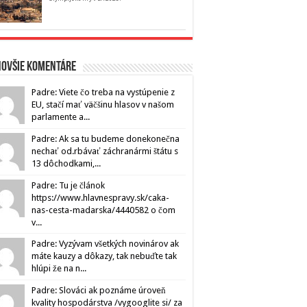
novšie komentáre
Padre: Viete čo treba na vystúpenie z
EU, stačí mať väčšinu hlasov v našom
parlamente a...
Padre: Ak sa tu budeme donekonečna
nechať od.rbávať záchranármi štátu s
13 dôchodkami,...
Padre: Tu je článok
https://www.hlavnespravy.sk/caka-
nas-cesta-madarska/4440582 o čom
v...
Padre: Vyzývam všetkých novinárov ak
máte kauzy a dôkazy, tak nebuďte tak
hlúpi že na n...
Padre: Slováci ak poznáme úroveň
kvality hospodárstva /vygooglite si/ za