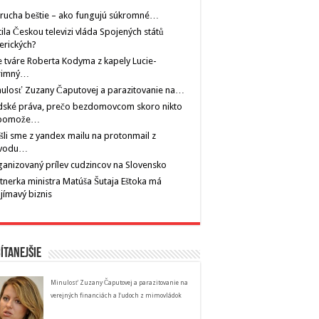
rucha beštie – ako fungujú súkromné…
tila Českou televizi vláda Spojených států
erických?
 tváre Roberta Kodyma z kapely Lucie-
rimný…
ulosť Zuzany Čaputovej a parazitovanie na…
dské práva, prečo bezdomovcom skoro nikto
pomože…
šli sme z yandex mailu na protonmail z
vodu…
anizovaný prílev cudzincov na Slovensko
tnerka ministra Matúša Šutaja Eštoka má
jímavý biznis
ítanejšie
Minulosť Zuzany Čaputovej a parazitovanie na
verejných financiách a ľudoch z mimovládok