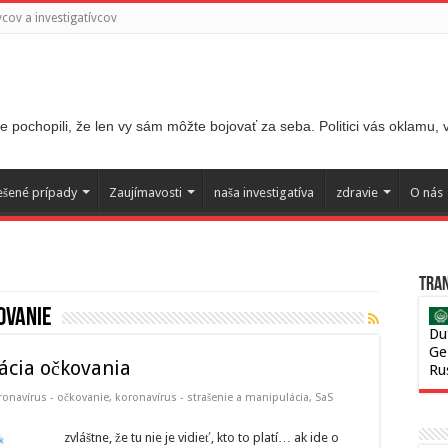
ov a investigatívcov
 pochopili, že len vy sám môžte bojovať za seba. Politici vás oklamu,
ešené prípady
Zaujímavosti
naša investigatíva
zdravie
O nás
Tran
ovanie
Du
Ge
ácia očkovania
Ru
ronavírus - očkovanie
,
koronavírus - strašenie a manipulácia
,
SaS
zvláštne, že tu nie je vidieť, kto to platí… ak ide o