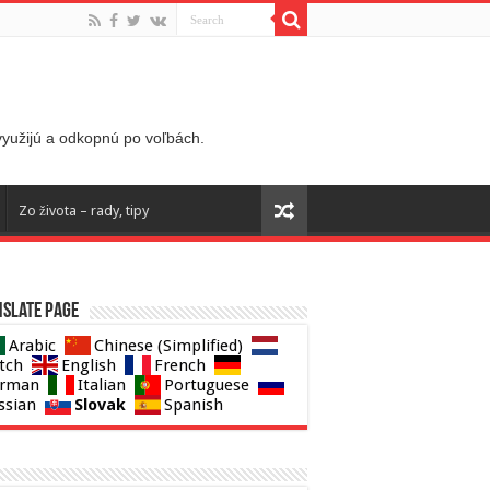
 využijú a odkopnú po voľbách.
Zo života – rady, tipy
slate page
Arabic
Chinese (Simplified)
tch
English
French
rman
Italian
Portuguese
Slovak
ssian
Spanish