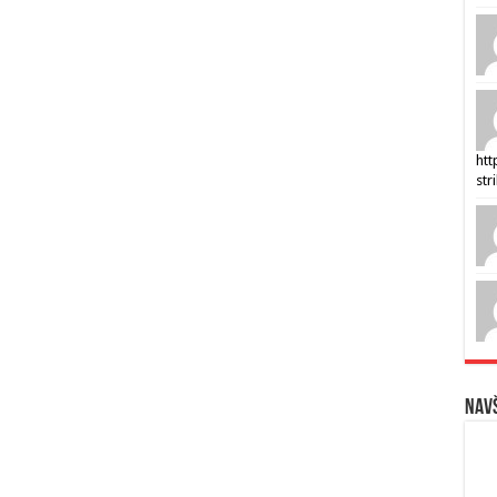
htt
str
Navš