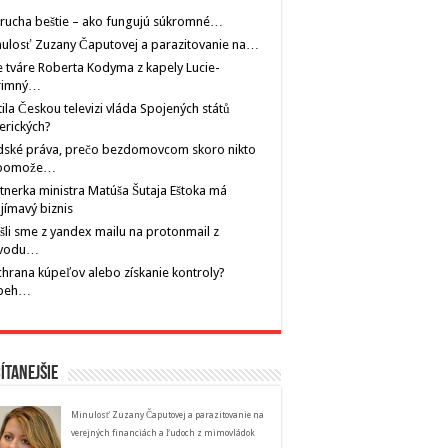
rucha beštie – ako fungujú súkromné…
ulosť Zuzany Čaputovej a parazitovanie na…
 tváre Roberta Kodyma z kapely Lucie-
rimný…
tila Českou televizi vláda Spojených států
erických?
dské práva, prečo bezdomovcom skoro nikto
pomože…
tnerka ministra Matúša Šutaja Eštoka má
jímavý biznis
šli sme z yandex mailu na protonmail z
vodu…
hrana kúpeľov alebo získanie kontroly?
íbeh…
ítanejšie
Minulosť Zuzany Čaputovej a parazitovanie na
verejných financiách a ľudoch z mimovládok