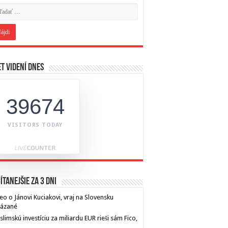
t videní dnes
39674
VISITORS TODAY
ítanejšie za 3 dni
eo o Jánovi Kuciakovi, vraj na Slovensku
kázané
limskú investíciu za miliardu EUR rieši sám Fico,