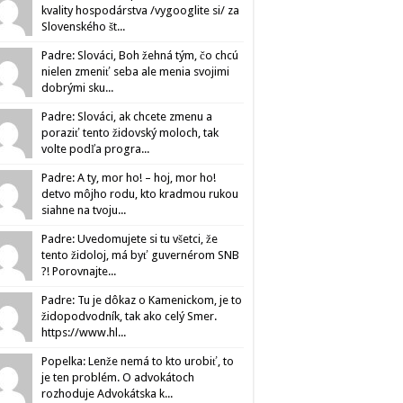
kvality hospodárstva /vygooglite si/ za
Slovenského št...
Padre: Slováci, Boh žehná tým, čo chcú
nielen zmeniť seba ale menia svojimi
dobrými sku...
Padre: Slováci, ak chcete zmenu a
poraziť tento židovský moloch, tak
volte podľa progra...
Padre: A ty, mor ho! – hoj, mor ho!
detvo môjho rodu, kto kradmou rukou
siahne na tvoju...
Padre: Uvedomujete si tu všetci, že
tento židoloj, má byť guvernérom SNB
?! Porovnajte...
Padre: Tu je dôkaz o Kamenickom, je to
židopodvodník, tak ako celý Smer.
https://www.hl...
Popelka: Lenže nemá to kto urobiť, to
je ten problém. O advokátoch
rozhoduje Advokátska k...