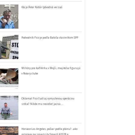
Kto je Peter Kotlár (pôvodná verzia)
Podvodník Fico je podľa Babiša vlastníkom SPP
Milióny pre kafilérku v Mojši, majitelia figurujú
v Rotary clube
Oklamal Fico ľudí aj vymyslenou operáciou
srdca? Nikde mu nevidieť jazvu…
Horiace Los Angeles, požiar podľa plánu? ..ako
príprava na smart city SmartLA2028 a