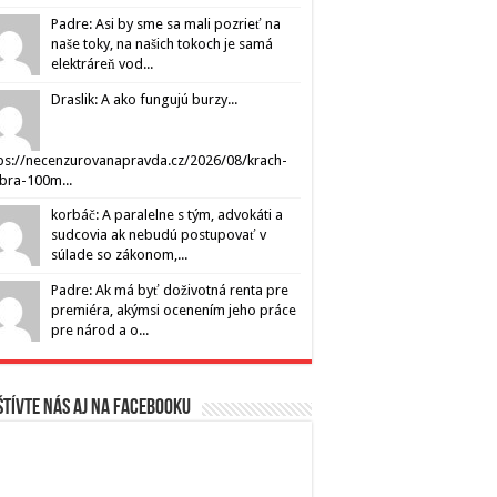
Padre: Asi by sme sa mali pozrieť na
naše toky, na našich tokoch je samá
elektráreň vod...
Draslik: A ako fungujú burzy...
ps://necenzurovanapravda.cz/2026/08/krach-
ibra-100m...
korbáč: A paralelne s tým, advokáti a
sudcovia ak nebudú postupovať v
súlade so zákonom,...
Padre: Ak má byť doživotná renta pre
premiéra, akýmsi ocenením jeho práce
pre národ a o...
tívte nás aj na Facebooku