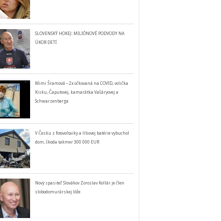
SLOVENSKÝ HOKEJ: MILIÓNOVÉ PODVODY NA
ÚKOR DETÍ
Mimi Šramová – 2x očkovaná na COVID, volička
Kisku, Čaputovej, kamarátka Vašáryovej a
Schwarzenberga
V Česku z fotovoltaiky a lítiovej batérie vybuchol
dom, škoda takmer 300 000 EUR
Nový spasiteľ Slovákov Zoroslav Kollár je člen
slobodomurárskej lóže