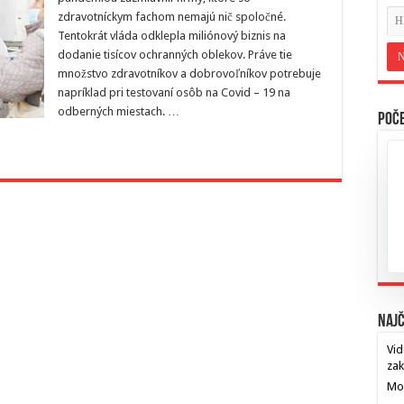
zdravotníckym fachom nemajú nič spoločné.
Tentokrát vláda odklepla miliónový biznis na
dodanie tisícov ochranných oblekov. Práve tie
množstvo zdravotníkov a dobrovoľníkov potrebuje
napríklad pri testovaní osôb na Covid – 19 na
odberných miestach. …
Poče
Najč
Vid
za
Mos
…