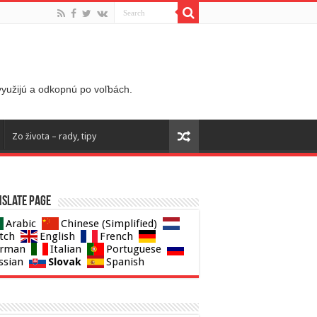
 využijú a odkopnú po voľbách.
Zo života – rady, tipy
slate page
Arabic
Chinese (Simplified)
tch
English
French
rman
Italian
Portuguese
Slovak
ssian
Spanish