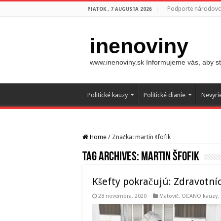
Podporte národovco
PIATOK , 7 AUGUSTA 2026
inenoviny
www.inenoviny.sk Informujeme vás, aby ste
Politické kauzy
Politické dianie
Nevyri
Home
/
Značka:
martin šfofik
Tag Archives:
martin šfofik
Kšefty pokračujú: Zdravotníc
28 novembra, 2020
Matovič, OĽANO kauzy
,