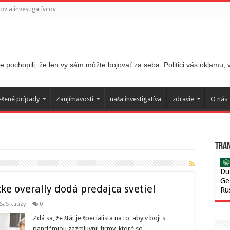
v a investigatívcov
 pochopili, že len vy sám môžte bojovať za seba. Politici vás oklamu,
ešené prípady
Zaujímavosti
naša investigatíva
zdravie
O nás
Tran
Du
Ge
ke overally dodá predajca svetiel
Ru
SaS kauzy
0
Zdá sa, že štát je špecialista na to, aby v boji s
pandémiou zazmluvnil firmy, ktoré so