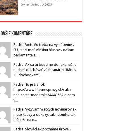
Olympijské hry v LA 2028?
novšie komentáre
Padre: Viete čo treba na vystúpenie z
EU, stačí mať väčšinu hlasov v našom
parlamente a...
Padre: Ak sa tu budeme donekonečna
nechať od.rbávať záchranármi štátu s
13 dôchodkami,...
Padre: Tu je článok
https://www.hlavnespravy.sk/caka-
nas-cesta-madarska/4440582 o čom
v...
Padre: Vyzývam všetkých novinárov ak
máte kauzy a dôkazy, tak nebuďte tak
hlúpi že na n...
Padre: Slováci ak poznáme úroveň