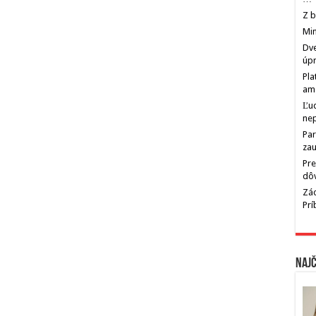
Z b
Min
Dve
úp
Pla
am
Ľu
ne
Par
zau
Pre
dô
Zác
Pr
Najč