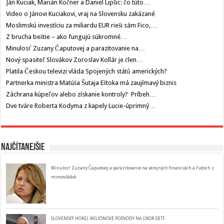
Ján Kuciak, Marián Kočner a Daniel Lipšic: čo túto…
Video o Jánovi Kuciakovi, vraj na Slovensku zakázané
Moslimskú investíciu za miliardu EUR rieši sám Fico,…
Z brucha beštie – ako fungujú súkromné…
Minulosť Zuzany Čaputovej a parazitovanie na…
Nový spasiteľ Slovákov Zoroslav Kollár je člen…
Platila Českou televizi vláda Spojených států amerických?
Partnerka ministra Matúša Šutaja Eštoka má zaujímavý biznis
Záchrana kúpeľov alebo získanie kontroly? Príbeh…
Dve tváre Roberta Kodyma z kapely Lucie-úprimný…
Najčítanejšie
Minulosť Zuzany Čaputovej a parazitovanie na verejných financiách a ľudoch z
mimovládok
SLOVENSKÝ HOKEJ: MILIÓNOVÉ PODVODY NA ÚKOR DETÍ