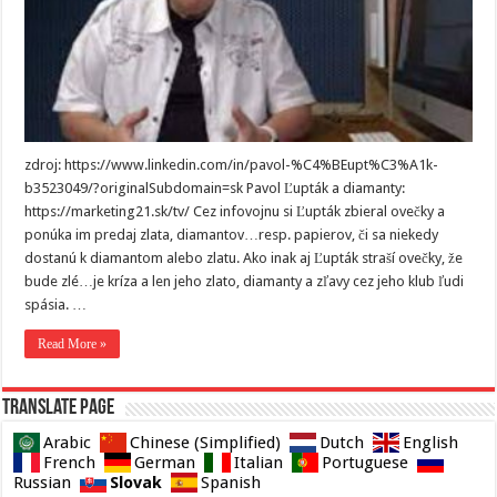
zdroj: https://www.linkedin.com/in/pavol-%C4%BEupt%C3%A1k-
b3523049/?originalSubdomain=sk Pavol Ľupták a diamanty:
https://marketing21.sk/tv/ Cez infovojnu si Ľupták zbieral ovečky a
ponúka im predaj zlata, diamantov…resp. papierov, či sa niekedy
dostanú k diamantom alebo zlatu. Ako inak aj Ľupták straší ovečky, že
bude zlé…je kríza a len jeho zlato, diamanty a zľavy cez jeho klub ľudi
spásia. …
Read More »
Translate page
Arabic
Chinese (Simplified)
Dutch
English
French
German
Italian
Portuguese
Slovak
Russian
Spanish