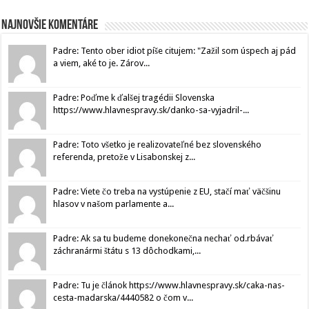
Najnovšie komentáre
Padre: Tento ober idiot píše citujem: "Zažil som úspech aj pád
a viem, aké to je. Zárov...
Padre: Poďme k ďalšej tragédii Slovenska
https://www.hlavnespravy.sk/danko-sa-vyjadril-...
Padre: Toto všetko je realizovateľné bez slovenského
referenda, pretože v Lisabonskej z...
Padre: Viete čo treba na vystúpenie z EU, stačí mať väčšinu
hlasov v našom parlamente a...
Padre: Ak sa tu budeme donekonečna nechať od.rbávať
záchranármi štátu s 13 dôchodkami,...
Padre: Tu je článok https://www.hlavnespravy.sk/caka-nas-
cesta-madarska/4440582 o čom v...