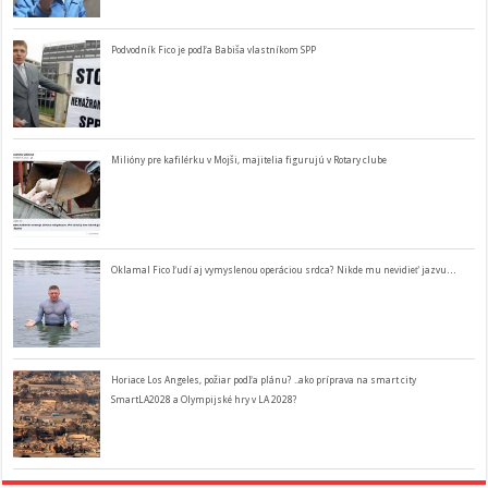
Podvodník Fico je podľa Babiša vlastníkom SPP
Milióny pre kafilérku v Mojši, majitelia figurujú v Rotary clube
Oklamal Fico ľudí aj vymyslenou operáciou srdca? Nikde mu nevidieť jazvu…
Horiace Los Angeles, požiar podľa plánu? ..ako príprava na smart city
SmartLA2028 a Olympijské hry v LA 2028?