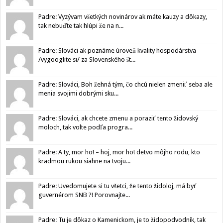
Padre: Vyzývam všetkých novinárov ak máte kauzy a dôkazy,
tak nebuďte tak hlúpi že na n...
Padre: Slováci ak poznáme úroveň kvality hospodárstva
/vygooglite si/ za Slovenského št...
Padre: Slováci, Boh žehná tým, čo chcú nielen zmeniť seba ale
menia svojimi dobrými sku...
Padre: Slováci, ak chcete zmenu a poraziť tento židovský
moloch, tak volte podľa progra...
Padre: A ty, mor ho! – hoj, mor ho! detvo môjho rodu, kto
kradmou rukou siahne na tvoju...
Padre: Uvedomujete si tu všetci, že tento židoloj, má byť
guvernérom SNB ?! Porovnajte...
Padre: Tu je dôkaz o Kamenickom, je to židopodvodník, tak