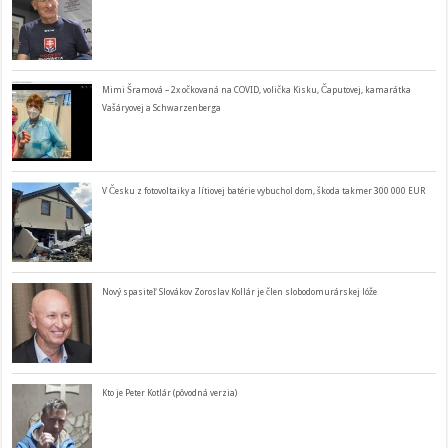
Mimi Šramová – 2x očkovaná na COVID, volička Kisku, Čaputovej, kamarátka
Vašáryovej a Schwarzenberga
V Česku z fotovoltaiky a lítiovej batérie vybuchol dom, škoda takmer 300 000 EUR
Nový spasiteľ Slovákov Zoroslav Kollár je člen slobodomurárskej lóže
Kto je Peter Kotlár (pôvodná verzia)