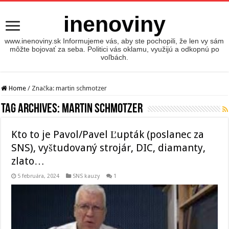
inenoviny
www.inenoviny.sk Informujeme vás, aby ste pochopili, že len vy sám
môžte bojovať za seba. Politici vás oklamu, využijú a odkopnú po
voľbách.
Home
/
Značka:
martin schmotzer
Tag Archives:
martin schmotzer
Kto to je Pavol/Pavel Ľupták (poslanec za
SNS), vyštudovaný strojár, DIC, diamanty,
zlato…
5 februára, 2024
SNS kauzy
1