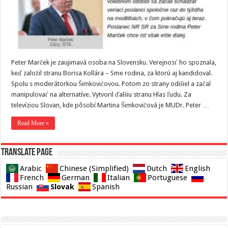
Peter Marček je zaujimavá osoba na Slovensku. Verejnosť ho spoznala,
keď založil stranu Borisa Kollára – Sme rodina, za ktorú aj kandidoval.
Spolu s moderátorkou Šimkovičovou. Potom zo strany odišiel a začal
manipulovať na alternatíve. Vytvoril ďalšiu stranu Hlas ľudu. Za
televíziou Slovan, kde pôsobí Martina Šimkovičová je MUDr. Peter …
Read More »
Translate page
Arabic
Chinese (Simplified)
Dutch
English
French
German
Italian
Portuguese
Slovak
Russian
Spanish