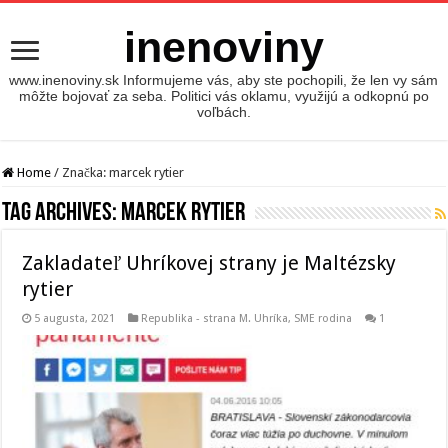
inenoviny
www.inenoviny.sk Informujeme vás, aby ste pochopili, že len vy sám
môžte bojovať za seba. Politici vás oklamu, využijú a odkopnú po
voľbách.
Home
/
Značka:
marcek rytier
Tag Archives:
marcek rytier
Zakladateľ Uhríkovej strany je Maltézsky
rytier
5 augusta, 2021
Republika - strana M. Uhríka
,
SME rodina
1