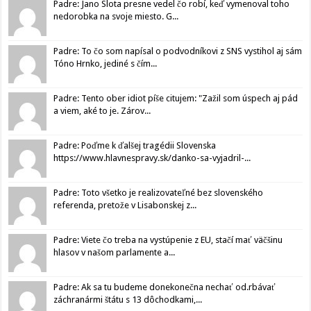
Padre: Jano Slota presne vedel čo robí, keď vymenoval toho
nedorobka na svoje miesto. G...
Padre: To čo som napísal o podvodníkovi z SNS vystihol aj sám
Tóno Hrnko, jediné s čím...
Padre: Tento ober idiot píše citujem: "Zažil som úspech aj pád
a viem, aké to je. Zárov...
Padre: Poďme k ďalšej tragédii Slovenska
https://www.hlavnespravy.sk/danko-sa-vyjadril-...
Padre: Toto všetko je realizovateľné bez slovenského
referenda, pretože v Lisabonskej z...
Padre: Viete čo treba na vystúpenie z EU, stačí mať väčšinu
hlasov v našom parlamente a...
Padre: Ak sa tu budeme donekonečna nechať od.rbávať
záchranármi štátu s 13 dôchodkami,...