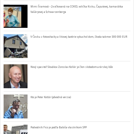
Mimi Šramová – 2x očkovaná na COVID, volička Kisku, Čaputovej, kamarátka
Vašáryovej a Schwarzenberga
V Česku z fotovoltaiky a lítiovej batérie vybuchol dom, škoda takmer 300 000 EUR
Nový spasiteľ Slovákov Zoroslav Kollár je člen slobodomurárskej lóže
Kto je Peter Kotlár (pôvodná verzia)
Podvodník Fico je podľa Babiša vlastníkom SPP