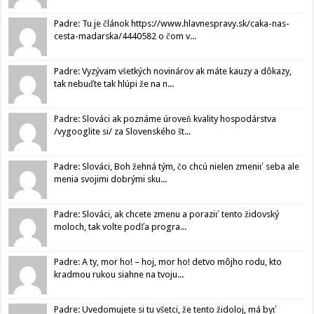
Padre: Tu je článok https://www.hlavnespravy.sk/caka-nas-
cesta-madarska/4440582 o čom v...
Padre: Vyzývam všetkých novinárov ak máte kauzy a dôkazy,
tak nebuďte tak hlúpi že na n...
Padre: Slováci ak poznáme úroveň kvality hospodárstva
/vygooglite si/ za Slovenského št...
Padre: Slováci, Boh žehná tým, čo chcú nielen zmeniť seba ale
menia svojimi dobrými sku...
Padre: Slováci, ak chcete zmenu a poraziť tento židovský
moloch, tak volte podľa progra...
Padre: A ty, mor ho! – hoj, mor ho! detvo môjho rodu, kto
kradmou rukou siahne na tvoju...
Padre: Uvedomujete si tu všetci, že tento židoloj, má byť