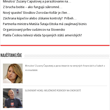
Minulosť Zuzany Čaputovej a parazitovanie na…
Z brucha beštie – ako fungujú súkromné…
Nový spasiteľ Slovákov Zoroslav Kollár je člen…
Záchrana kúpeľov alebo získanie kontroly? Príbeh…
Partnerka ministra Matúša Šutaja Eštoka má zaujímavý biznis
Organizovaný prílev cudzincov na Slovensko
Platila Českou televizi vláda Spojených států amerických?
Najčítanejšie
Minulosť Zuzany Čaputovej a parazitovanie na verejných financiách a ľudoch z
mimovládok
SLOVENSKÝ HOKEJ: MILIÓNOVÉ PODVODY NA ÚKOR DETÍ