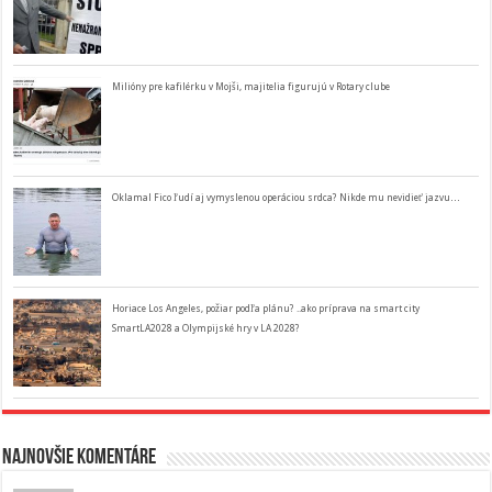
Milióny pre kafilérku v Mojši, majitelia figurujú v Rotary clube
Oklamal Fico ľudí aj vymyslenou operáciou srdca? Nikde mu nevidieť jazvu…
Horiace Los Angeles, požiar podľa plánu? ..ako príprava na smart city
SmartLA2028 a Olympijské hry v LA 2028?
Najnovšie komentáre