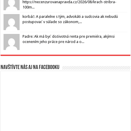
https://necenzurovanapravda.cz/2026/08/krach-stribra-
100m...
korbáč: A paralelne s tým, advokáti a sudcovia ak nebudú
postupovať v súlade so zákonom,...
Padre: Ak má byť doživotná renta pre premiéra, akýmsi
ocenením jeho práce pre národ a o...
Navštívte nás aj na Facebooku