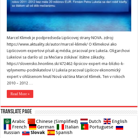
Marcel Klimek je podpredseda Lipšicovej strany NOVA. zdroj:
https://www.aktuality.sk/autor/marcel-klimek/ O Klimekovi ako
Lipšicovom expertovi písali aj média, pracoval pre Lukeša. Oligarchovi
Lukešovi sa darilo už za Mečiara ziskávať štátne zákazky.
https://slovensko.hnonline.sk/472462-lipsicov-expert-ma-blizko-k-
vplyvnemu-podnikatelovi U Lukeša pracoval Lipšicov ekonomický
expert v ohlásenom hnutí Nová väčšina Marcel Klimek. Ten v rokoch
2010 – 2012 …
Read More »
Translate page
Arabic
Chinese (Simplified)
Dutch
English
French
German
Italian
Portuguese
Slovak
Russian
Spanish