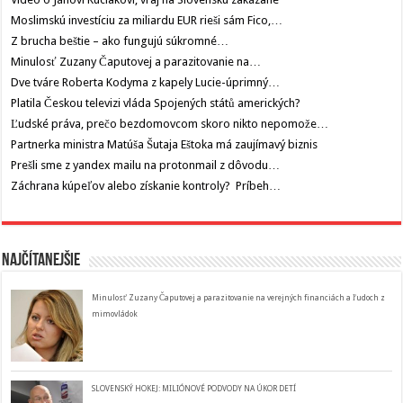
Moslimskú investíciu za miliardu EUR rieši sám Fico,…
Z brucha beštie – ako fungujú súkromné…
Minulosť Zuzany Čaputovej a parazitovanie na…
Dve tváre Roberta Kodyma z kapely Lucie-úprimný…
Platila Českou televizi vláda Spojených států amerických?
Ľudské práva, prečo bezdomovcom skoro nikto nepomože…
Partnerka ministra Matúša Šutaja Eštoka má zaujímavý biznis
Prešli sme z yandex mailu na protonmail z dôvodu…
Záchrana kúpeľov alebo získanie kontroly? Príbeh…
Najčítanejšie
Minulosť Zuzany Čaputovej a parazitovanie na verejných financiách a ľudoch z
mimovládok
SLOVENSKÝ HOKEJ: MILIÓNOVÉ PODVODY NA ÚKOR DETÍ