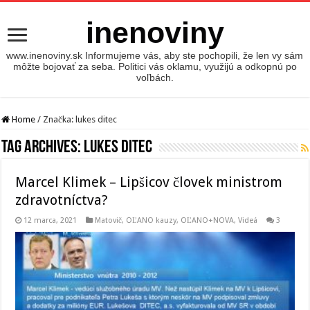
inenoviny
www.inenoviny.sk Informujeme vás, aby ste pochopili, že len vy sám
môžte bojovať za seba. Politici vás oklamu, využijú a odkopnú po
voľbách.
Home
/
Značka:
lukes ditec
Tag Archives:
lukes ditec
Marcel Klimek – Lipšicov človek ministrom
zdravotníctva?
12 marca, 2021
Matovič, OĽANO kauzy
,
OĽANO+NOVA
,
Videá
3