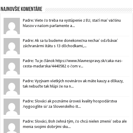
Najnovšie komentáre
Padre: Viete čo treba na vystúpenie z EU, stačí mať väčšinu
hlasov v našom parlamente a...
Padre: Ak sa tu budeme donekonečna nechať od.rbávať
záchranármi štátu s 13 dôchodkami,...
Padre: Tu je článok https://www.hlavnespravy.sk/caka-nas-
cesta-madarska/4440582 o čom v...
Padre: Vyzývam všetkých novinárov ak máte kauzy a dôkazy,
tak nebuďte tak hlúpi že na n...
Padre: Slováci ak poznáme úroveň kvality hospodárstva
/vygooglite si/ za Slovenského št...
Padre: Slováci, Boh žehná tým, čo chcú nielen zmeniť seba ale
menia svojimi dobrými sku...