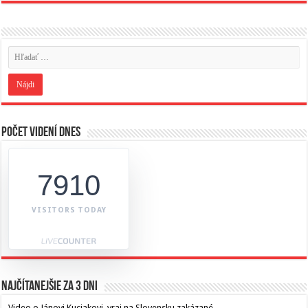
Počet videní dnes
7910
VISITORS TODAY
Najčítanejšie za 3 dni
Video o Jánovi Kuciakovi, vraj na Slovensku zakázané