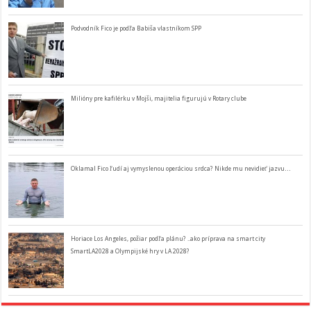
Podvodník Fico je podľa Babiša vlastníkom SPP
Milióny pre kafilérku v Mojši, majitelia figurujú v Rotary clube
Oklamal Fico ľudí aj vymyslenou operáciou srdca? Nikde mu nevidieť jazvu…
Horiace Los Angeles, požiar podľa plánu? ..ako príprava na smart city
SmartLA2028 a Olympijské hry v LA 2028?