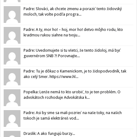
Padre: Slováci, ak chcete zmenu a poraziť tento židovský
moloch, tak volte podľa progra...
Padre: A ty, mor ho! – hoj, mor ho! detvo môjho rodu, kto
kradmou rukou siahne na tvoju...
Padre: Uvedomujete si tu všetci, že tento židoloj, má byť
guvernérom SNB ?! Porovnajte...
Padre: Tu je dôkaz o Kamenickom, je to židopodvodník, tak
ako celý Smer. https://www.hl...
Popelka: Lenže nemá to kto urobiť, to je ten problém. O
advokátoch rozhoduje Advokátska k...
Padre: Asi by sme sa mali pozrieť na naše toky, na našich
tokoch je samá elektráreň vod...
Draslik: A ako fungujú burzy...