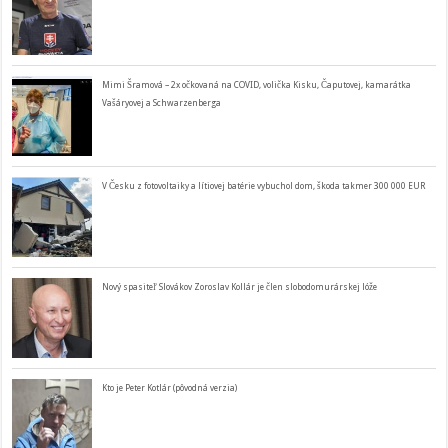
Mimi Šramová – 2x očkovaná na COVID, volička Kisku, Čaputovej, kamarátka
Vašáryovej a Schwarzenberga
V Česku z fotovoltaiky a lítiovej batérie vybuchol dom, škoda takmer 300 000 EUR
Nový spasiteľ Slovákov Zoroslav Kollár je člen slobodomurárskej lóže
Kto je Peter Kotlár (pôvodná verzia)