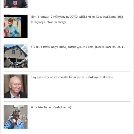
Mimi Šramová – 2x očkovaná na COVID, volička Kisku, Čaputovej, kamarátka
Vašáryovej a Schwarzenberga
V Česku z fotovoltaiky a lítiovej batérie vybuchol dom, škoda takmer 300 000 EUR
Nový spasiteľ Slovákov Zoroslav Kollár je člen slobodomurárskej lóže
Kto je Peter Kotlár (pôvodná verzia)