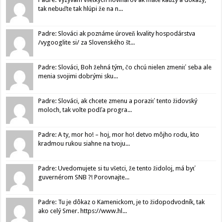
tak nebuďte tak hlúpi že na n...
Padre: Slováci ak poznáme úroveň kvality hospodárstva
/vygooglite si/ za Slovenského št...
Padre: Slováci, Boh žehná tým, čo chcú nielen zmeniť seba ale
menia svojimi dobrými sku...
Padre: Slováci, ak chcete zmenu a poraziť tento židovský
moloch, tak volte podľa progra...
Padre: A ty, mor ho! – hoj, mor ho! detvo môjho rodu, kto
kradmou rukou siahne na tvoju...
Padre: Uvedomujete si tu všetci, že tento židoloj, má byť
guvernérom SNB ?! Porovnajte...
Padre: Tu je dôkaz o Kamenickom, je to židopodvodník, tak
ako celý Smer. https://www.hl...