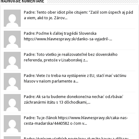
Najnovšie komentáre
Padre: Tento ober idiot píše citujem: "Zažil som úspech aj pád
a viem, aké to je. Zárov...
Padre: Poďme k ďalšej tragédii Slovenska
https://www.hlavnespravy.sk/danko-sa-vyjadril-...
Padre: Toto všetko je realizovateľné bez slovenského
referenda, pretože v Lisabonskej z...
Padre: Viete čo treba na vystúpenie z EU, stačí mať väčšinu
hlasov v našom parlamente a...
Padre: Ak sa tu budeme donekonečna nechať od.rbávať
záchranármi štátu s 13 dôchodkami,...
Padre: Tu je článok https://www.hlavnespravy.sk/caka-nas-
cesta-madarska/4440582 o čom v...
Padre: Vyzývam všetkých novinárov ak máte kauzy a dôkazy,