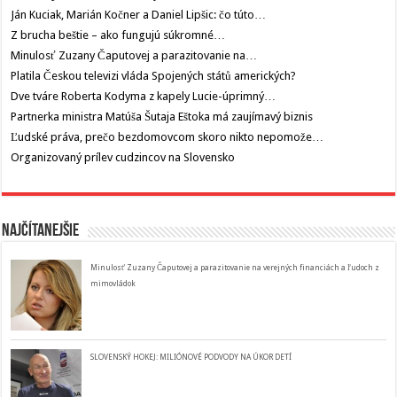
Ján Kuciak, Marián Kočner a Daniel Lipšic: čo túto…
Z brucha beštie – ako fungujú súkromné…
Minulosť Zuzany Čaputovej a parazitovanie na…
Platila Českou televizi vláda Spojených států amerických?
Dve tváre Roberta Kodyma z kapely Lucie-úprimný…
Partnerka ministra Matúša Šutaja Eštoka má zaujímavý biznis
Ľudské práva, prečo bezdomovcom skoro nikto nepomože…
Organizovaný prílev cudzincov na Slovensko
Najčítanejšie
Minulosť Zuzany Čaputovej a parazitovanie na verejných financiách a ľudoch z
mimovládok
SLOVENSKÝ HOKEJ: MILIÓNOVÉ PODVODY NA ÚKOR DETÍ