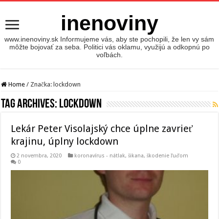
inenoviny
www.inenoviny.sk Informujeme vás, aby ste pochopili, že len vy sám
môžte bojovať za seba. Politici vás oklamu, využijú a odkopnú po
voľbách.
Home
/
Značka:
lockdown
Tag Archives:
lockdown
Lekár Peter Visolajský chce úplne zavrieť
krajinu, úplny lockdown
2 novembra, 2020
koronavírus - nátlak, šikana, škodenie ľuďom
0