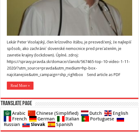
Lekár Peter Visolajský, člen krízového štábu, je presvedčený, že najlepší
spôsob, ako zachrániť slovenské nemocnice pred preťažením, je
zavretie krajiny (lockdown). Úplné. zdroj:
https://spravy.pravda.sk/domace/clanok/567465-top-10-video-1-11-
2020/?utm_source=pravda&utm_medium=hp-box-
najcitanejsie&utm_campaign=shp_rightbox Send article as PDF
Read More »
Translate page
Arabic
Chinese (Simplified)
Dutch
English
French
German
Italian
Portuguese
Slovak
Russian
Spanish