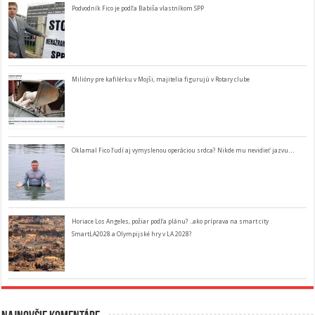
Podvodník Fico je podľa Babiša vlastníkom SPP
Milióny pre kafilérku v Mojši, majitelia figurujú v Rotary clube
Oklamal Fico ľudí aj vymyslenou operáciou srdca? Nikde mu nevidieť jazvu…
Horiace Los Angeles, požiar podľa plánu? ..ako príprava na smart city
SmartLA2028 a Olympijské hry v LA 2028?