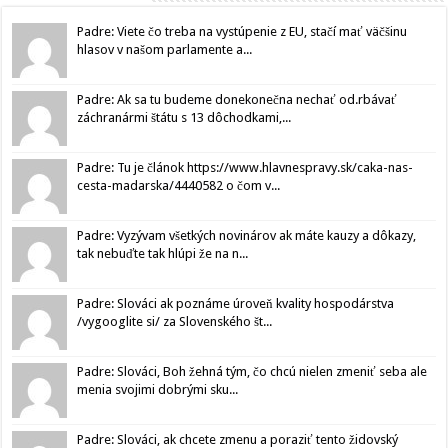
Padre: Viete čo treba na vystúpenie z EU, stačí mať väčšinu
hlasov v našom parlamente a...
Padre: Ak sa tu budeme donekonečna nechať od.rbávať
záchranármi štátu s 13 dôchodkami,...
Padre: Tu je článok https://www.hlavnespravy.sk/caka-nas-
cesta-madarska/4440582 o čom v...
Padre: Vyzývam všetkých novinárov ak máte kauzy a dôkazy,
tak nebuďte tak hlúpi že na n...
Padre: Slováci ak poznáme úroveň kvality hospodárstva
/vygooglite si/ za Slovenského št...
Padre: Slováci, Boh žehná tým, čo chcú nielen zmeniť seba ale
menia svojimi dobrými sku...
Padre: Slováci, ak chcete zmenu a poraziť tento židovský