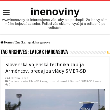
inenoviny
www.inenoviny.sk Informujeme vás, aby ste pochopili, že len vy sám
môžte bojovať za seba. Politici vás oklamu, využijú a odkopnú po
voľbách.
Home
/
Značka:
lajcak hargasova
Tag Archives:
lajcak hargasova
Slovenská vojenská technika zabíja
Arméncov, predaj za vlády SMER-SD
4 októbra, 2020
Dianie vo svete
,
Hlas-SD kauzy
,
prostislovenská činnosť
,
SMER-SD kauzy
0