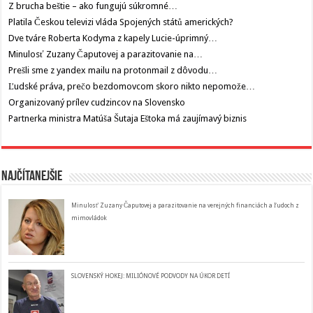
Z brucha beštie – ako fungujú súkromné…
Platila Českou televizi vláda Spojených států amerických?
Dve tváre Roberta Kodyma z kapely Lucie-úprimný…
Minulosť Zuzany Čaputovej a parazitovanie na…
Prešli sme z yandex mailu na protonmail z dôvodu…
Ľudské práva, prečo bezdomovcom skoro nikto nepomože…
Organizovaný prílev cudzincov na Slovensko
Partnerka ministra Matúša Šutaja Eštoka má zaujímavý biznis
Najčítanejšie
Minulosť Zuzany Čaputovej a parazitovanie na verejných financiách a ľudoch z
mimovládok
SLOVENSKÝ HOKEJ: MILIÓNOVÉ PODVODY NA ÚKOR DETÍ