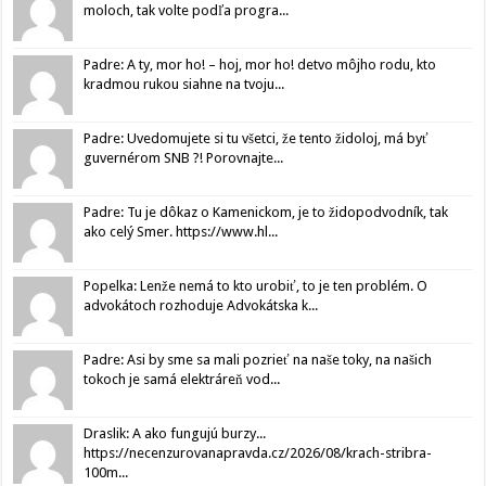
moloch, tak volte podľa progra...
Padre: A ty, mor ho! – hoj, mor ho! detvo môjho rodu, kto
kradmou rukou siahne na tvoju...
Padre: Uvedomujete si tu všetci, že tento židoloj, má byť
guvernérom SNB ?! Porovnajte...
Padre: Tu je dôkaz o Kamenickom, je to židopodvodník, tak
ako celý Smer. https://www.hl...
Popelka: Lenže nemá to kto urobiť, to je ten problém. O
advokátoch rozhoduje Advokátska k...
Padre: Asi by sme sa mali pozrieť na naše toky, na našich
tokoch je samá elektráreň vod...
Draslik: A ako fungujú burzy...
https://necenzurovanapravda.cz/2026/08/krach-stribra-
100m...