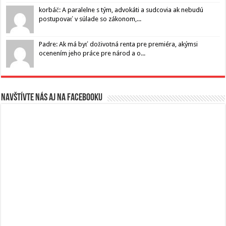
korbáč: A paralelne s tým, advokáti a sudcovia ak nebudú
postupovať v súlade so zákonom,...
Padre: Ak má byť doživotná renta pre premiéra, akýmsi
ocenením jeho práce pre národ a o...
Navštívte nás aj na Facebooku