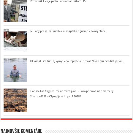
Podvodník Fico je podľa Babiša vlastníkom SPP
Milióny pre kafilérku v Mojši, majitelia figurujú v Rotary clube
Oklamal Fico ľudí aj vymyslenou operáciou srdca? Nikde mu nevidieť jazvu…
Horiace Los Angeles, požiar podľa plánu? ..ako príprava na smart city
SmartLA2028 a Olympijské hry v LA 2028?
Najnovšie komentáre