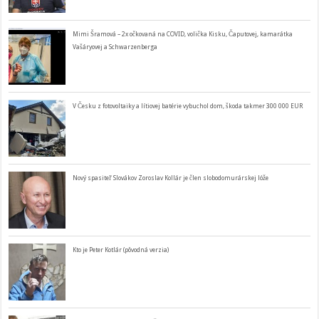
Mimi Šramová – 2x očkovaná na COVID, volička Kisku, Čaputovej, kamarátka
Vašáryovej a Schwarzenberga
V Česku z fotovoltaiky a lítiovej batérie vybuchol dom, škoda takmer 300 000 EUR
Nový spasiteľ Slovákov Zoroslav Kollár je člen slobodomurárskej lóže
Kto je Peter Kotlár (pôvodná verzia)