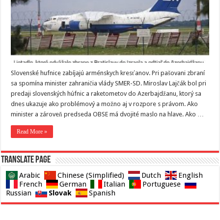
Slovenské hufnice zabíjajú arménskych kresťanov. Pri pašovani zbraní
sa spomína minister zahraničia vlády SMER-SD. Miroslav Lajčák bol pri
predaji slovenských húfnic a raketometov do Azerbajdžanu, ktorý sa
dnes ukazuje ako problémový a možno aj v rozpore s právom. Ako
minister a zároveň predseda OBSE má dvojité maslo na hlave. Ako …
Read More »
Translate page
Arabic
Chinese (Simplified)
Dutch
English
French
German
Italian
Portuguese
Slovak
Russian
Spanish