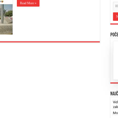
Read More »
Poče
Najč
Vid
za
Mos
…