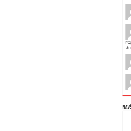
htt
str
Navš