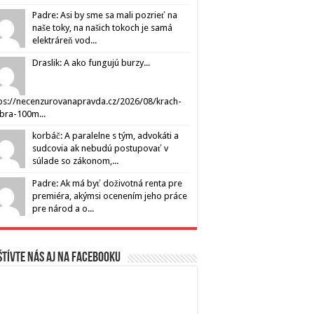
Padre: Asi by sme sa mali pozrieť na
naše toky, na našich tokoch je samá
elektráreň vod...
Draslik: A ako fungujú burzy...
ps://necenzurovanapravda.cz/2026/08/krach-
ibra-100m...
korbáč: A paralelne s tým, advokáti a
sudcovia ak nebudú postupovať v
súlade so zákonom,...
Padre: Ak má byť doživotná renta pre
premiéra, akýmsi ocenením jeho práce
pre národ a o...
tívte nás aj na Facebooku