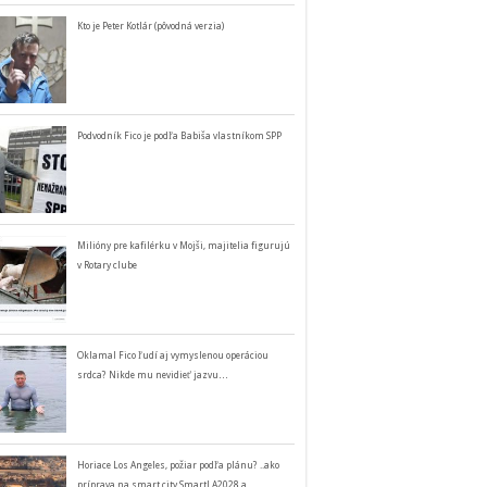
Kto je Peter Kotlár (pôvodná verzia)
Podvodník Fico je podľa Babiša vlastníkom SPP
Milióny pre kafilérku v Mojši, majitelia figurujú
v Rotary clube
Oklamal Fico ľudí aj vymyslenou operáciou
srdca? Nikde mu nevidieť jazvu…
Horiace Los Angeles, požiar podľa plánu? ..ako
príprava na smart city SmartLA2028 a