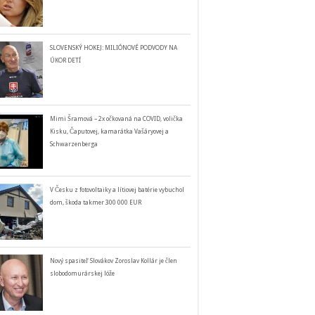
SLOVENSKÝ HOKEJ: MILIÓNOVÉ PODVODY NA
ÚKOR DETÍ
Mimi Šramová – 2x očkovaná na COVID, volička
Kisku, Čaputovej, kamarátka Vašáryovej a
Schwarzenberga
V Česku z fotovoltaiky a lítiovej batérie vybuchol
dom, škoda takmer 300 000 EUR
Nový spasiteľ Slovákov Zoroslav Kollár je člen
slobodomurárskej lóže