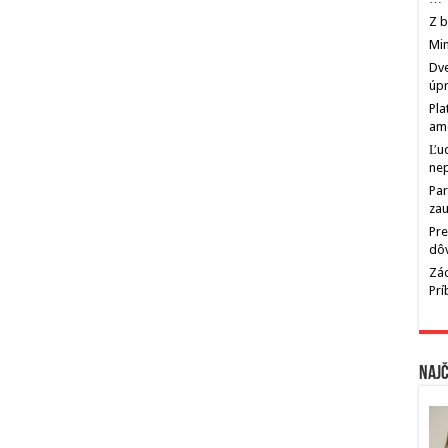
Z b
Min
Dve
úp
Pla
am
Ľu
ne
Par
zau
Pre
dô
Zác
Pr
Najč