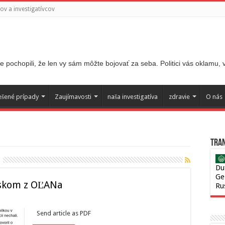
v a investigatívcov
 pochopili, že len vy sám môžte bojovať za seba. Politici vás oklamu,
ešené prípady
Zaujímavosti
naša investigatíva
zdravie
O nás
Tran
Du
Ge
skom z OĽANa
Ru
Send article as PDF