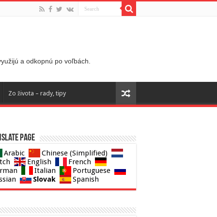
 využijú a odkopnú po voľbách.
Zo života – rady, tipy
slate page
Arabic
Chinese (Simplified)
tch
English
French
rman
Italian
Portuguese
Slovak
ssian
Spanish