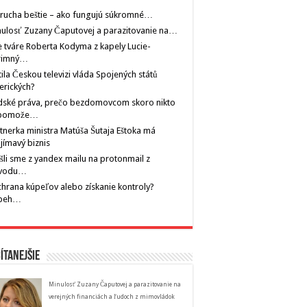
rucha beštie – ako fungujú súkromné…
ulosť Zuzany Čaputovej a parazitovanie na…
 tváre Roberta Kodyma z kapely Lucie-
rimný…
tila Českou televizi vláda Spojených států
erických?
dské práva, prečo bezdomovcom skoro nikto
pomože…
tnerka ministra Matúša Šutaja Eštoka má
jímavý biznis
šli sme z yandex mailu na protonmail z
vodu…
hrana kúpeľov alebo získanie kontroly?
íbeh…
ítanejšie
Minulosť Zuzany Čaputovej a parazitovanie na
verejných financiách a ľudoch z mimovládok