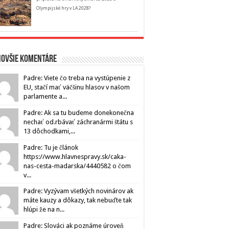
Olympijské hry v LA 2028?
novšie komentáre
Padre: Viete čo treba na vystúpenie z
EU, stačí mať väčšinu hlasov v našom
parlamente a...
Padre: Ak sa tu budeme donekonečna
nechať od.rbávať záchranármi štátu s
13 dôchodkami,...
Padre: Tu je článok
https://www.hlavnespravy.sk/caka-
nas-cesta-madarska/4440582 o čom
v...
Padre: Vyzývam všetkých novinárov ak
máte kauzy a dôkazy, tak nebuďte tak
hlúpi že na n...
Padre: Slováci ak poznáme úroveň