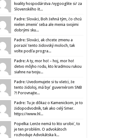
kvality hospodárstva /vygooglite si/ za
Slovenského št...
Padre: Slováci, Boh žehná tým, čo chcú
nielen zmeniť seba ale menia svojimi
dobrými sku...
Padre: Slováci, ak chcete zmenu a
poraziť tento židovský moloch, tak
volte podľa progra...
Padre: A ty, mor ho! – hoj, mor ho!
detvo môjho rodu, kto kradmou rukou
siahne na tvoju...
Padre: Uvedomujete si tu všetci, že
tento židoloj, má byť guvernérom SNB
?! Porovnajte...
Padre: Tu je dôkaz o Kamenickom, je to
židopodvodník, tak ako celý Smer.
https://www.hl...
Popelka: Lenže nemá to kto urobiť, to
je ten problém. O advokátoch
rozhoduje Advokátska k...