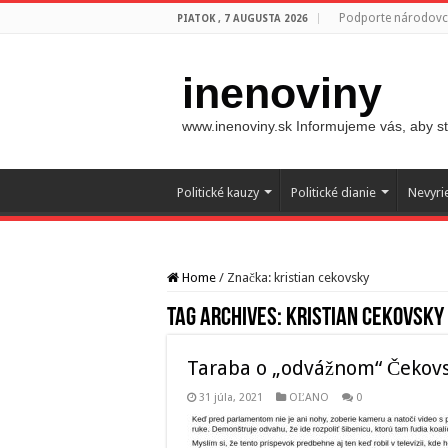
Podporte národovco
PIATOK , 7 AUGUSTA 2026
inenoviny
www.inenoviny.sk Informujeme vás, aby ste
Politické kauzy
Politické dianie
Nevyri
Home
/
Značka:
kristian cekovsky
Tag Archives:
kristian cekovsky
Taraba o „odvážnom“ Čekov
31 júla, 2021
OĽANO
0