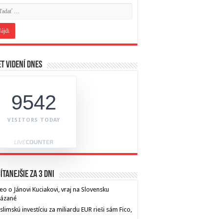
t videní dnes
9542
VISITORS TODAY
ítanejšie za 3 dni
eo o Jánovi Kuciakovi, vraj na Slovensku
kázané
limskú investíciu za miliardu EUR rieši sám Fico,