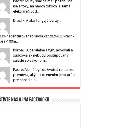
Padre: Asi by sme sa mali pozrieť na
naše toky, na našich tokoch je samá
elektráreň vod...
Draslik: A ako fungujú burzy...
ps://necenzurovanapravda.cz/2026/08/krach-
ibra-100m...
korbáč: A paralelne s tým, advokáti a
sudcovia ak nebudú postupovať v
súlade so zákonom,...
Padre: Ak má byť doživotná renta pre
premiéra, akýmsi ocenením jeho práce
pre národ a o...
tívte nás aj na Facebooku