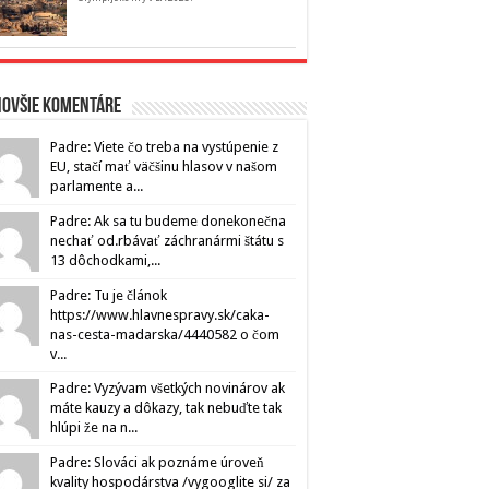
novšie komentáre
Padre: Viete čo treba na vystúpenie z
EU, stačí mať väčšinu hlasov v našom
parlamente a...
Padre: Ak sa tu budeme donekonečna
nechať od.rbávať záchranármi štátu s
13 dôchodkami,...
Padre: Tu je článok
https://www.hlavnespravy.sk/caka-
nas-cesta-madarska/4440582 o čom
v...
Padre: Vyzývam všetkých novinárov ak
máte kauzy a dôkazy, tak nebuďte tak
hlúpi že na n...
Padre: Slováci ak poznáme úroveň
kvality hospodárstva /vygooglite si/ za