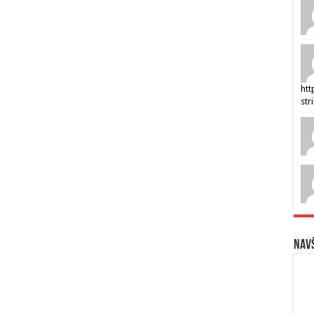
htt
str
Navš