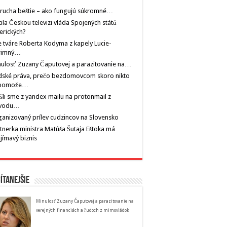
rucha beštie – ako fungujú súkromné…
tila Českou televizi vláda Spojených států
erických?
 tváre Roberta Kodyma z kapely Lucie-
rimný…
ulosť Zuzany Čaputovej a parazitovanie na…
dské práva, prečo bezdomovcom skoro nikto
pomože…
šli sme z yandex mailu na protonmail z
vodu…
anizovaný prílev cudzincov na Slovensko
tnerka ministra Matúša Šutaja Eštoka má
jímavý biznis
ítanejšie
Minulosť Zuzany Čaputovej a parazitovanie na
verejných financiách a ľudoch z mimovládok