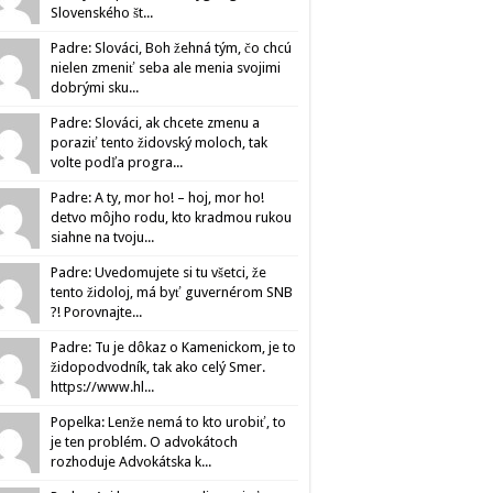
Slovenského št...
Padre: Slováci, Boh žehná tým, čo chcú
nielen zmeniť seba ale menia svojimi
dobrými sku...
Padre: Slováci, ak chcete zmenu a
poraziť tento židovský moloch, tak
volte podľa progra...
Padre: A ty, mor ho! – hoj, mor ho!
detvo môjho rodu, kto kradmou rukou
siahne na tvoju...
Padre: Uvedomujete si tu všetci, že
tento židoloj, má byť guvernérom SNB
?! Porovnajte...
Padre: Tu je dôkaz o Kamenickom, je to
židopodvodník, tak ako celý Smer.
https://www.hl...
Popelka: Lenže nemá to kto urobiť, to
je ten problém. O advokátoch
rozhoduje Advokátska k...