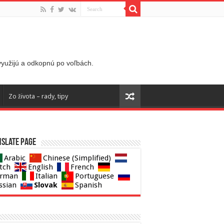
 využijú a odkopnú po voľbách.
Zo života – rady, tipy
slate page
Arabic
Chinese (Simplified)
tch
English
French
rman
Italian
Portuguese
Slovak
ssian
Spanish