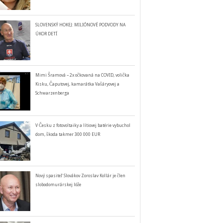
SLOVENSKÝ HOKEJ: MILIÓNOVÉ PODVODY NA
ÚKOR DETÍ
Mimi Šramová – 2x očkovaná na COVID, volička
Kisku, Čaputovej, kamarátka Vašáryovej a
Schwarzenberga
V Česku z fotovoltaiky a lítiovej batérie vybuchol
dom, škoda takmer 300 000 EUR
Nový spasiteľ Slovákov Zoroslav Kollár je člen
slobodomurárskej lóže