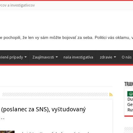
ov a investigatívcov
 pochopili, že len vy sám môžte bojovať za seba. Politici vás oklamu,
ešené prípady
Zaujímavosti
naša investigatíva
zdravie
O nás
Tran
Du
Ge
k (poslanec za SNS), vyštudovaný
Ru
o…