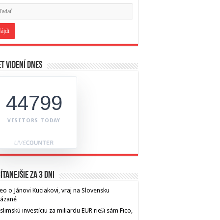
t videní dnes
44799
VISITORS TODAY
ítanejšie za 3 dni
eo o Jánovi Kuciakovi, vraj na Slovensku
kázané
limskú investíciu za miliardu EUR rieši sám Fico,