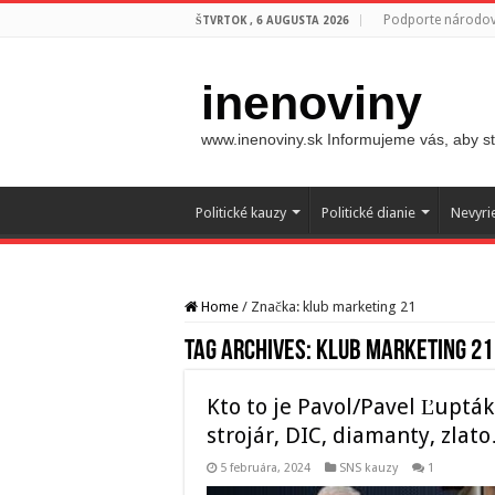
Podporte národovc
ŠTVRTOK , 6 AUGUSTA 2026
inenoviny
www.inenoviny.sk Informujeme vás, aby ste
Politické kauzy
Politické dianie
Nevyri
Home
/
Značka:
klub marketing 21
Tag Archives:
klub marketing 21
Kto to je Pavol/Pavel Ľuptá
strojár, DIC, diamanty, zlat
5 februára, 2024
SNS kauzy
1