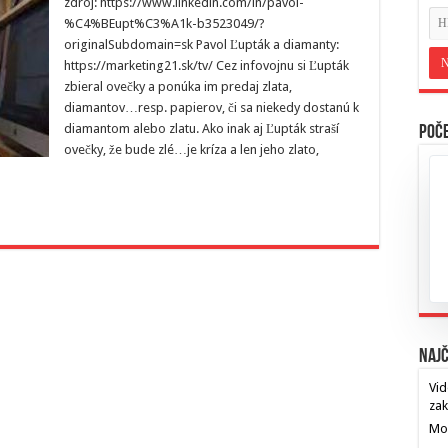
zdroj: https://www.linkedin.com/in/pavol-
%C4%BEupt%C3%A1k-b3523049/?
originalSubdomain=sk Pavol Ľupták a diamanty:
https://marketing21.sk/tv/ Cez infovojnu si Ľupták
zbieral ovečky a ponúka im predaj zlata,
diamantov…resp. papierov, či sa niekedy dostanú k
diamantom alebo zlatu. Ako inak aj Ľupták straší
Poče
ovečky, že bude zlé…je kríza a len jeho zlato,
Najč
Vid
za
Mos
…