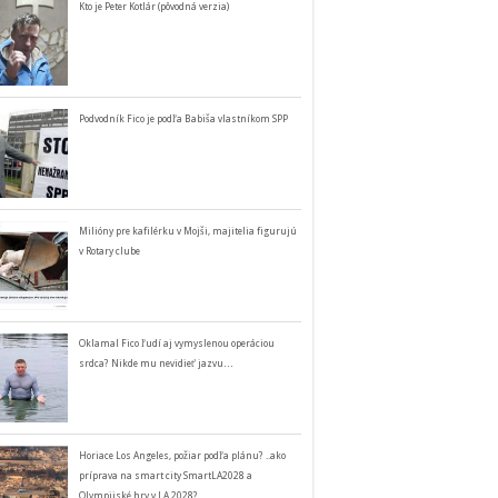
Kto je Peter Kotlár (pôvodná verzia)
Podvodník Fico je podľa Babiša vlastníkom SPP
Milióny pre kafilérku v Mojši, majitelia figurujú
v Rotary clube
Oklamal Fico ľudí aj vymyslenou operáciou
srdca? Nikde mu nevidieť jazvu…
Horiace Los Angeles, požiar podľa plánu? ..ako
príprava na smart city SmartLA2028 a
Olympijské hry v LA 2028?