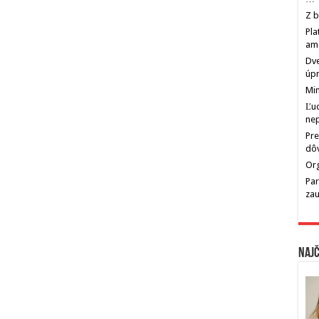
Z b
Pla
am
Dve
úp
Min
Ľu
ne
Pre
dô
Org
Par
zau
Najč