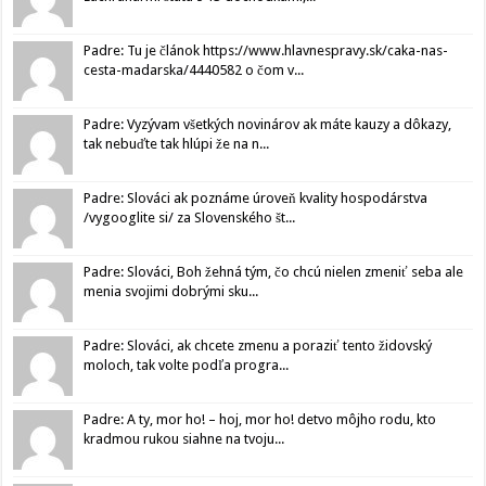
Padre: Tu je článok https://www.hlavnespravy.sk/caka-nas-
cesta-madarska/4440582 o čom v...
Padre: Vyzývam všetkých novinárov ak máte kauzy a dôkazy,
tak nebuďte tak hlúpi že na n...
Padre: Slováci ak poznáme úroveň kvality hospodárstva
/vygooglite si/ za Slovenského št...
Padre: Slováci, Boh žehná tým, čo chcú nielen zmeniť seba ale
menia svojimi dobrými sku...
Padre: Slováci, ak chcete zmenu a poraziť tento židovský
moloch, tak volte podľa progra...
Padre: A ty, mor ho! – hoj, mor ho! detvo môjho rodu, kto
kradmou rukou siahne na tvoju...