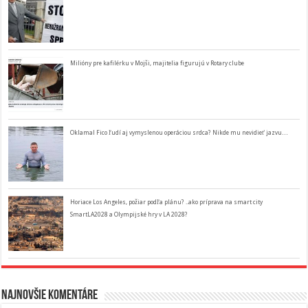
Milióny pre kafilérku v Mojši, majitelia figurujú v Rotary clube
Oklamal Fico ľudí aj vymyslenou operáciou srdca? Nikde mu nevidieť jazvu…
Horiace Los Angeles, požiar podľa plánu? ..ako príprava na smart city
SmartLA2028 a Olympijské hry v LA 2028?
Najnovšie komentáre