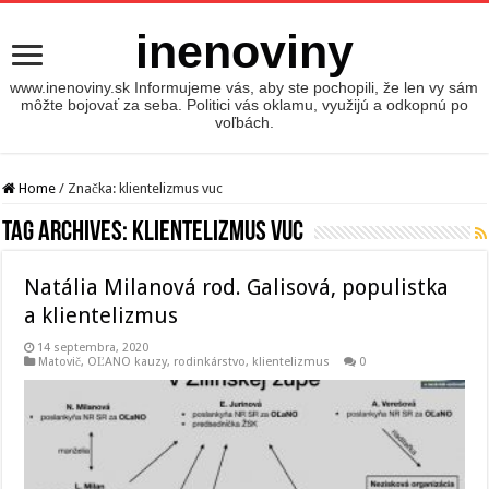
inenoviny
www.inenoviny.sk Informujeme vás, aby ste pochopili, že len vy sám
môžte bojovať za seba. Politici vás oklamu, využijú a odkopnú po
voľbách.
Home
/
Značka:
klientelizmus vuc
Tag Archives:
klientelizmus vuc
Natália Milanová rod. Galisová, populistka
a klientelizmus
14 septembra, 2020
Matovič, OĽANO kauzy
,
rodinkárstvo, klientelizmus
0