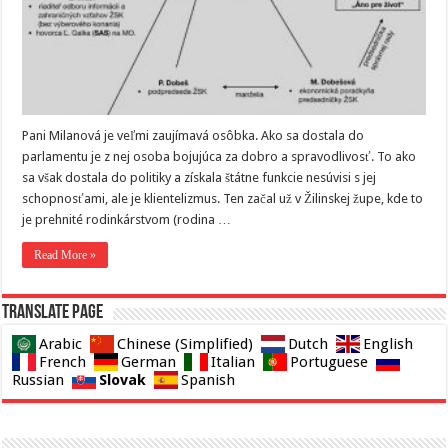
Pani Milanová je veľmi zaujímavá osôbka. Ako sa dostala do
parlamentu je z nej osoba bojujúca za dobro a spravodlivosť. To ako
sa však dostala do politiky a získala štátne funkcie nesúvisi s jej
schopnosťami, ale je klientelizmus. Ten začal už v Žilinskej župe, kde to
je prehnité rodinkárstvom (rodina …
Read More »
Translate page
Arabic
Chinese (Simplified)
Dutch
English
French
German
Italian
Portuguese
Slovak
Russian
Spanish