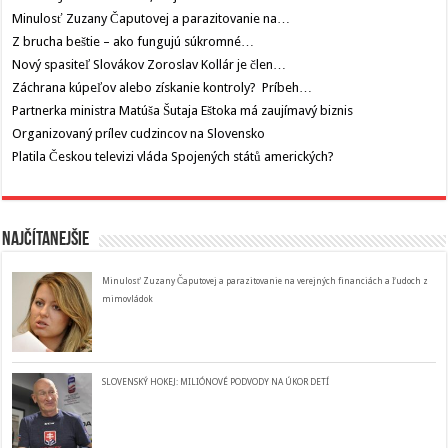
Minulosť Zuzany Čaputovej a parazitovanie na…
Z brucha beštie – ako fungujú súkromné…
Nový spasiteľ Slovákov Zoroslav Kollár je člen…
Záchrana kúpeľov alebo získanie kontroly? Príbeh…
Partnerka ministra Matúša Šutaja Eštoka má zaujímavý biznis
Organizovaný prílev cudzincov na Slovensko
Platila Českou televizi vláda Spojených států amerických?
Najčítanejšie
Minulosť Zuzany Čaputovej a parazitovanie na verejných financiách a ľudoch z
mimovládok
SLOVENSKÝ HOKEJ: MILIÓNOVÉ PODVODY NA ÚKOR DETÍ