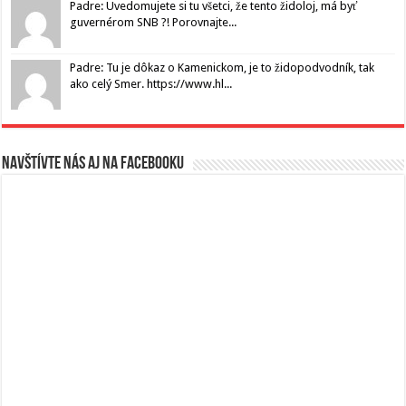
Padre: Uvedomujete si tu všetci, že tento židoloj, má byť
guvernérom SNB ?! Porovnajte...
Padre: Tu je dôkaz o Kamenickom, je to židopodvodník, tak
ako celý Smer. https://www.hl...
Navštívte nás aj na Facebooku