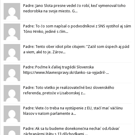
Padre: Jano Slota presne vedel čo robí, keď vymenoval toho
nedorobka na svoje miesto. G...
Padre: To čo som napísal o podvodníkovi z SNS vystihol aj sám
Tóno Hrnko, jediné s čím...
Padre: Tento ober idiot píše citujem: "Zažil som úspech aj pád
a viem, aké to je. Zárov...
Padre: Poďme k ďalšej tragédii Slovenska
https://www.hlavnespravy.sk/danko-sa-vyjadril-...
Padre: Toto všetko je realizovateľné bez slovenského
referenda, pretože v Lisabonskej z...
Padre: Viete čo treba na vystúpenie z EU, stačí mať väčšinu
hlasov v našom parlamente a...
Padre: Ak sa tu budeme donekonečna nechať od.rbávať
záchranármi štátu s 13 dôchodkami,...