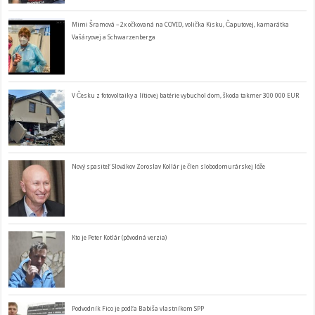
Mimi Šramová – 2x očkovaná na COVID, volička Kisku, Čaputovej, kamarátka
Vašáryovej a Schwarzenberga
V Česku z fotovoltaiky a lítiovej batérie vybuchol dom, škoda takmer 300 000 EUR
Nový spasiteľ Slovákov Zoroslav Kollár je člen slobodomurárskej lóže
Kto je Peter Kotlár (pôvodná verzia)
Podvodník Fico je podľa Babiša vlastníkom SPP