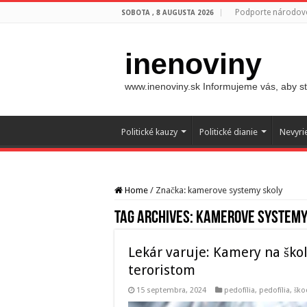
Podporte národovc
SOBOTA , 8 AUGUSTA 2026
inenoviny
www.inenoviny.sk Informujeme vás, aby ste
Politické kauzy
Politické dianie
Nevyri
Home
/
Značka:
kamerove systemy skoly
Tag Archives:
kamerove systemy
Lekár varuje: Kamery na ško
teroristom
15 septembra, 2024
pedofília
,
pedofília, š