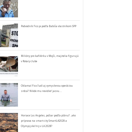
Podvodník Fico je podľa Babiša vlastníkom SPP
Milióny pre kafilérku v Mojši, majitelia figurujú
v Rotary clube
Oklamal Fico ľudí aj vymyslenou operáciou
srdca? Nikde mu nevidieť jazvu…
Horiace Los Angeles, požiar podľa plánu? ..ako
príprava na smart city SmartLA2028 a
Olympijské hry v LA 2028?