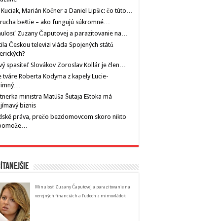
 Kuciak, Marián Kočner a Daniel Lipšic: čo túto…
rucha beštie – ako fungujú súkromné…
ulosť Zuzany Čaputovej a parazitovanie na…
tila Českou televizi vláda Spojených států
erických?
ý spasiteľ Slovákov Zoroslav Kollár je člen…
 tváre Roberta Kodyma z kapely Lucie-
rimný…
tnerka ministra Matúša Šutaja Eštoka má
jímavý biznis
dské práva, prečo bezdomovcom skoro nikto
pomože…
ítanejšie
Minulosť Zuzany Čaputovej a parazitovanie na
verejných financiách a ľudoch z mimovládok