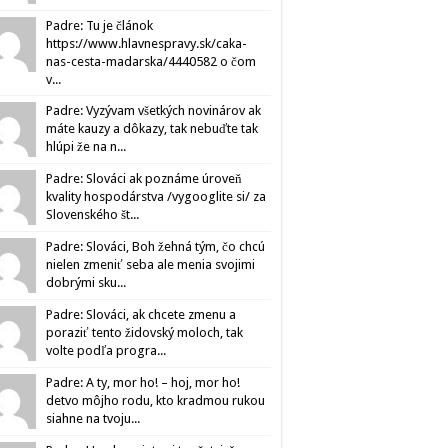
Padre: Tu je článok
https://www.hlavnespravy.sk/caka-
nas-cesta-madarska/4440582 o čom
v...
Padre: Vyzývam všetkých novinárov ak
máte kauzy a dôkazy, tak nebuďte tak
hlúpi že na n...
Padre: Slováci ak poznáme úroveň
kvality hospodárstva /vygooglite si/ za
Slovenského št...
Padre: Slováci, Boh žehná tým, čo chcú
nielen zmeniť seba ale menia svojimi
dobrými sku...
Padre: Slováci, ak chcete zmenu a
poraziť tento židovský moloch, tak
volte podľa progra...
Padre: A ty, mor ho! – hoj, mor ho!
detvo môjho rodu, kto kradmou rukou
siahne na tvoju...