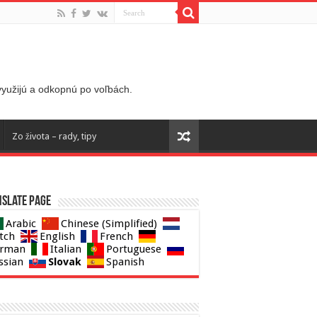
 využijú a odkopnú po voľbách.
Zo života – rady, tipy
slate page
Arabic
Chinese (Simplified)
tch
English
French
rman
Italian
Portuguese
Slovak
ssian
Spanish