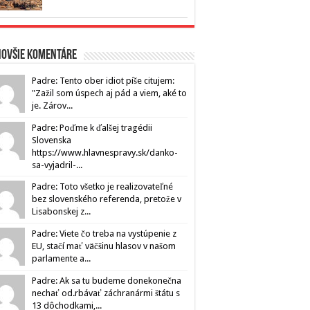
novšie komentáre
Padre: Tento ober idiot píše citujem:
"Zažil som úspech aj pád a viem, aké to
je. Zárov...
Padre: Poďme k ďalšej tragédii
Slovenska
https://www.hlavnespravy.sk/danko-
sa-vyjadril-...
Padre: Toto všetko je realizovateľné
bez slovenského referenda, pretože v
Lisabonskej z...
Padre: Viete čo treba na vystúpenie z
EU, stačí mať väčšinu hlasov v našom
parlamente a...
Padre: Ak sa tu budeme donekonečna
nechať od.rbávať záchranármi štátu s
13 dôchodkami,...