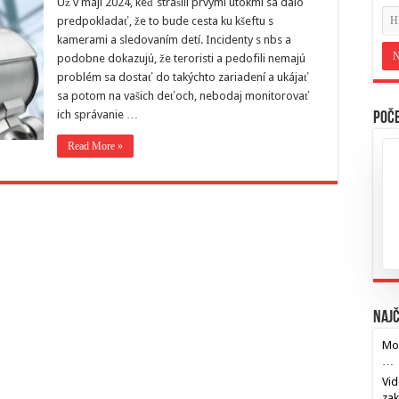
Už v máji 2024, keď strašili prvými útokmi sa dalo
predpokladať, že to bude cesta ku kšeftu s
kamerami a sledovaním detí. Incidenty s nbs a
podobne dokazujú, že teroristi a pedofili nemajú
problém sa dostať do takýchto zariadení a ukájať
sa potom na vašich deťoch, nebodaj monitorovať
ich správanie …
Poče
Read More »
Najč
Mos
…
Vid
za