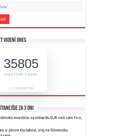
t videní dnes
35805
VISITORS TODAY
ítanejšie za 3 dni
limskú investíciu za miliardu EUR rieši sám Fico,
eo o Jánovi Kuciakovi, vraj na Slovensku
kázané