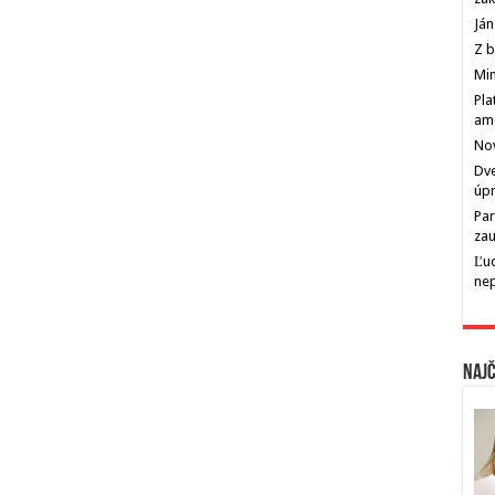
Ján
Z b
Min
Pla
am
Nov
Dve
úp
Par
zau
Ľu
ne
Najč