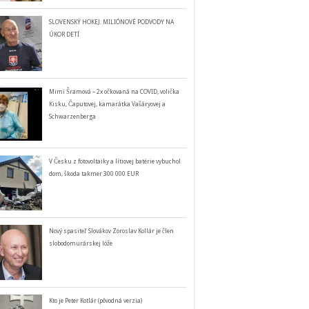
SLOVENSKÝ HOKEJ: MILIÓNOVÉ PODVODY NA
ÚKOR DETÍ
Mimi Šramová – 2x očkovaná na COVID, volička
Kisku, Čaputovej, kamarátka Vašáryovej a
Schwarzenberga
V Česku z fotovoltaiky a lítiovej batérie vybuchol
dom, škoda takmer 300 000 EUR
Nový spasiteľ Slovákov Zoroslav Kollár je člen
slobodomurárskej lóže
Kto je Peter Kotlár (pôvodná verzia)