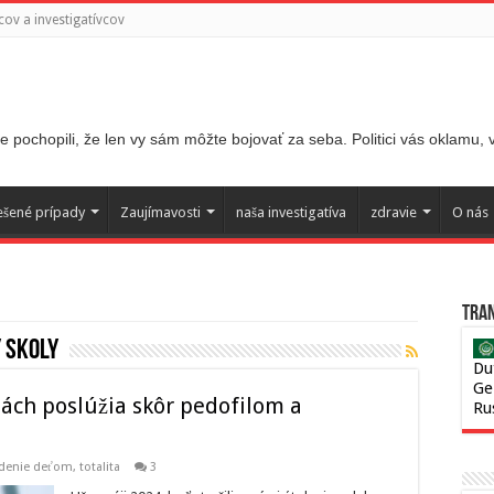
ov a investigatívcov
 pochopili, že len vy sám môžte bojovať za seba. Politici vás oklamu,
ešené prípady
Zaujímavosti
naša investigatíva
zdravie
O nás
Tran
 skoly
Du
Ge
lách poslúžia skôr pedofilom a
Ru
kodenie deťom
,
totalita
3