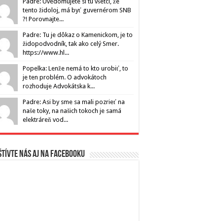
Padre: Uvedomujete si tu všetci, že
tento židoloj, má byť guvernérom SNB
?! Porovnajte...
Padre: Tu je dôkaz o Kamenickom, je to
židopodvodník, tak ako celý Smer.
https://www.hl...
Popelka: Lenže nemá to kto urobiť, to
je ten problém. O advokátoch
rozhoduje Advokátska k...
Padre: Asi by sme sa mali pozrieť na
naše toky, na našich tokoch je samá
elektráreň vod...
tívte nás aj na Facebooku