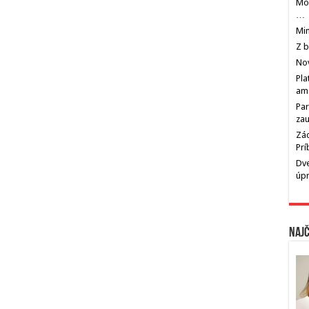
Mos
…
Min
Z b
Nov
Pla
am
Par
zau
Zác
Pr
Dve
úp
Najč