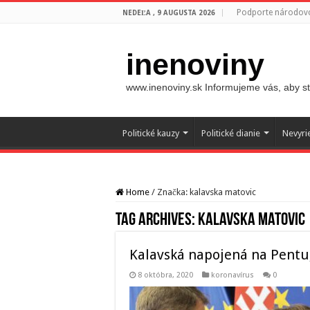
Podporte národovc
NEDEĽA , 9 AUGUSTA 2026
inenoviny
www.inenoviny.sk Informujeme vás, aby ste
Politické kauzy
Politické dianie
Nevyri
Home
/
Značka:
kalavska matovic
Tag Archives:
kalavska matovic
Kalavská napojená na Pentu,
8 októbra, 2020
koronavírus
0