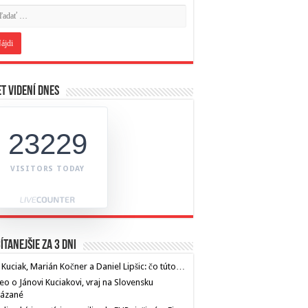
t videní dnes
23229
VISITORS TODAY
ítanejšie za 3 dni
 Kuciak, Marián Kočner a Daniel Lipšic: čo túto…
eo o Jánovi Kuciakovi, vraj na Slovensku
kázané