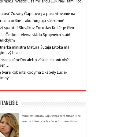
limskú investíciu za miliardu EUR rieši sám Fico,
ulosť Zuzany Čaputovej a parazitovanie na…
rucha beštie – ako fungujú súkromné…
ý spasiteľ Slovákov Zoroslav Kollár je člen…
tila Českou televizi vláda Spojených států
erických?
tnerka ministra Matúša Šutaja Eštoka má
jímavý biznis
hrana kúpeľov alebo získanie kontroly?
íbeh…
 tváre Roberta Kodyma z kapely Lucie-
rimný…
ítanejšie
Minulosť Zuzany Čaputovej a parazitovanie na
verejných financiách a ľudoch z mimovládok