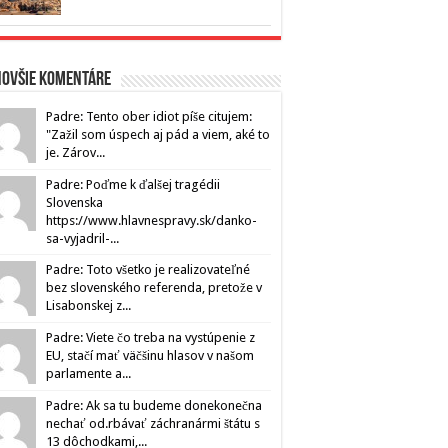
novšie komentáre
Padre: Tento ober idiot píše citujem:
"Zažil som úspech aj pád a viem, aké to
je. Zárov...
Padre: Poďme k ďalšej tragédii
Slovenska
https://www.hlavnespravy.sk/danko-
sa-vyjadril-...
Padre: Toto všetko je realizovateľné
bez slovenského referenda, pretože v
Lisabonskej z...
Padre: Viete čo treba na vystúpenie z
EU, stačí mať väčšinu hlasov v našom
parlamente a...
Padre: Ak sa tu budeme donekonečna
nechať od.rbávať záchranármi štátu s
13 dôchodkami,...