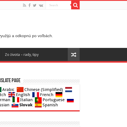
 využijú a odkopnú po voľbách.
Zo života – rady, tipy
slate page
Arabic
Chinese (Simplified)
tch
English
French
rman
Italian
Portuguese
Slovak
ssian
Spanish