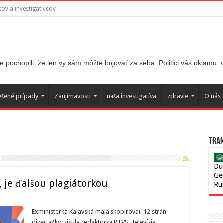
ov a investigatívcov
 pochopili, že len vy sám môžte bojovať za seba. Politici vás oklamu,
ešené prípady
Zaujímavosti
naša investigatíva
zdravie
O nás
Tran
Du
Ge
 je ďalšou plagiátorkou
Ru
Exministerka Kalavská mala skopírovať 12 strán
dizertačky, zistila redaktorka RTVS. Televízia