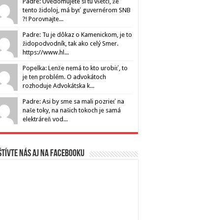
Padre: Uvedomujete si tu všetci, že
tento židoloj, má byť guvernérom SNB
?! Porovnajte...
Padre: Tu je dôkaz o Kamenickom, je to
židopodvodník, tak ako celý Smer.
https://www.hl...
Popelka: Lenže nemá to kto urobiť, to
je ten problém. O advokátoch
rozhoduje Advokátska k...
Padre: Asi by sme sa mali pozrieť na
naše toky, na našich tokoch je samá
elektráreň vod...
tívte nás aj na Facebooku