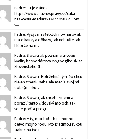
Padre: Tu je článok
https://www.hlavnespravy.sk/caka-
nas-cesta-madarska/4440582 o čom
v...
Padre: Vyzývam všetkých novinárov ak
máte kauzy a dôkazy, tak nebuďte tak
hlúpi že na n...
Padre: Slováci ak poznáme úroveň
kvality hospodárstva /vygooglite si/ za
Slovenského št...
Padre: Slováci, Boh žehná tým, čo chcú
nielen zmeniť seba ale menia svojimi
dobrými sku...
Padre: Slováci, ak chcete zmenu a
poraziť tento židovský moloch, tak
volte podľa progra...
Padre: A ty, mor ho! – hoj, mor ho!
detvo môjho rodu, kto kradmou rukou
siahne na tvoju...