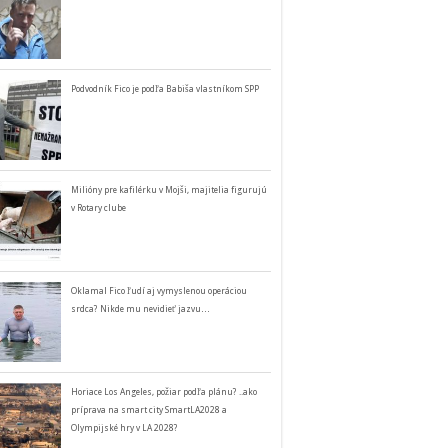
Podvodník Fico je podľa Babiša vlastníkom SPP
Milióny pre kafilérku v Mojši, majitelia figurujú
v Rotary clube
Oklamal Fico ľudí aj vymyslenou operáciou
srdca? Nikde mu nevidieť jazvu…
Horiace Los Angeles, požiar podľa plánu? ..ako
príprava na smart city SmartLA2028 a
Olympijské hry v LA 2028?