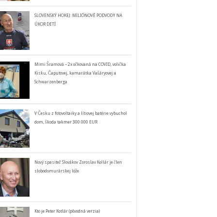
SLOVENSKÝ HOKEJ: MILIÓNOVÉ PODVODY NA
ÚKOR DETÍ
Mimi Šramová – 2x očkovaná na COVID, volička
Kisku, Čaputovej, kamarátka Vašáryovej a
Schwarzenberga
V Česku z fotovoltaiky a lítiovej batérie vybuchol
dom, škoda takmer 300 000 EUR
Nový spasiteľ Slovákov Zoroslav Kollár je člen
slobodomurárskej lóže
Kto je Peter Kotlár (pôvodná verzia)