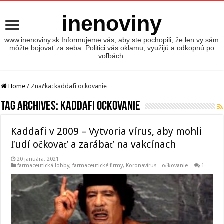
inenoviny
www.inenoviny.sk Informujeme vás, aby ste pochopili, že len vy sám
môžte bojovať za seba. Politici vás oklamu, využijú a odkopnú po
voľbách.
Home
/
Značka:
kaddafi ockovanie
Tag Archives:
kaddafi ockovanie
Kaddafi v 2009 – Vytvoria vírus, aby mohli
ľudí očkovať a zarábať na vakcínach
20 januára, 2021
farmaceutická lobby
,
farmaceutické firmy
,
Koronavírus - očkovanie
1