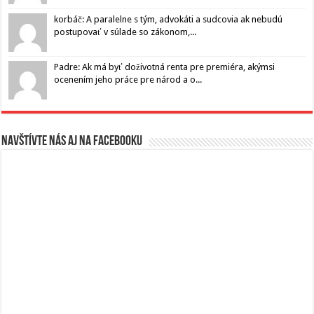
korbáč: A paralelne s tým, advokáti a sudcovia ak nebudú
postupovať v súlade so zákonom,...
Padre: Ak má byť doživotná renta pre premiéra, akýmsi
ocenením jeho práce pre národ a o...
Navštívte nás aj na Facebooku