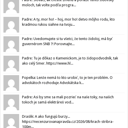
moloch, tak volte podľa progra...
Padre: A ty, mor ho! – hoj, mor ho! detvo môjho rodu, kto
kradmou rukou siahne na tvoju...
Padre: Uvedomujete si tu všetci, že tento židoloj, má byť
guvernérom SNB ?! Porovnajte...
Padre: Tu je dôkaz o Kamenickom, je to židopodvodník, tak
ako celý Smer. https://www.hl...
Popelka: Lenže nemá to kto urobiť, to je ten problém. O
advokátoch rozhoduje Advokátska k...
Padre: Asi by sme sa mali pozrieť na naše toky, na našich
tokoch je samá elektráreň vod...
Draslik: A ako fungujú burzy...
https://necenzurovanapravda.cz/2026/08/krach-stribra-
100m...