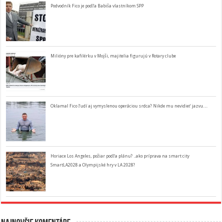
Podvodník Fico je podľa Babiša vlastníkom SPP
Milióny pre kafilérku v Mojši, majitelia figurujú v Rotary clube
Oklamal Fico ľudí aj vymyslenou operáciou srdca? Nikde mu nevidieť jazvu…
Horiace Los Angeles, požiar podľa plánu? ..ako príprava na smart city
SmartLA2028 a Olympijské hry v LA 2028?