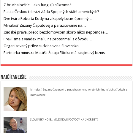
Z brucha beštie – ako fungujú súkromné…
Platila Českou televizi vláda Spojených států amerických?
Dve tváre Roberta Kodyma z kapely Lucie-úprimný…
Minulosť Zuzany Čaputovej a parazitovanie na…
Ľudské práva, prečo bezdomovcom skoro nikto nepomože…
Prešli sme z yandex mailu na protonmail z dôvodu…
Organizovaný prílev cudzincov na Slovensko
Partnerka ministra Matúša Šutaja Eštoka má zaujímavý biznis
Najčítanejšie
Minulosť Zuzany Čaputovej a parazitovanie na verejných financiách a ľudoch z
mimovládok
SLOVENSKÝ HOKEJ: MILIÓNOVÉ PODVODY NA ÚKOR DETÍ