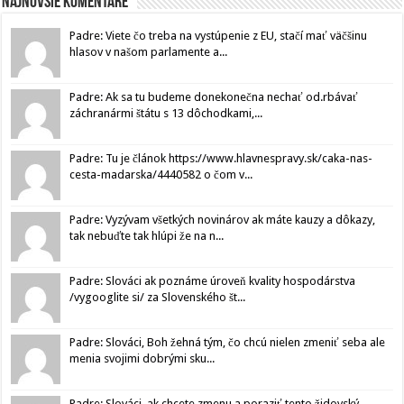
Najnovšie komentáre
Padre: Viete čo treba na vystúpenie z EU, stačí mať väčšinu
hlasov v našom parlamente a...
Padre: Ak sa tu budeme donekonečna nechať od.rbávať
záchranármi štátu s 13 dôchodkami,...
Padre: Tu je článok https://www.hlavnespravy.sk/caka-nas-
cesta-madarska/4440582 o čom v...
Padre: Vyzývam všetkých novinárov ak máte kauzy a dôkazy,
tak nebuďte tak hlúpi že na n...
Padre: Slováci ak poznáme úroveň kvality hospodárstva
/vygooglite si/ za Slovenského št...
Padre: Slováci, Boh žehná tým, čo chcú nielen zmeniť seba ale
menia svojimi dobrými sku...
Padre: Slováci, ak chcete zmenu a poraziť tento židovský