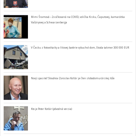
Mimi Šramová – 2x očkovaná na COVID, volička Kisku, Čaputovej, kamarátka
Vašáryovej a Schwarzenberga
V Česku z fotovoltaiky a lítiovej batérie vybuchol dom, škoda takmer 300 000 EUR
Nový spasiteľ Slovákov Zoroslav Kollár je člen slobodomurárskej lóže
Kto je Peter Kotlár (pôvodná verzia)