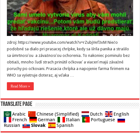
zdroj: https://www.youtube.com/watch?v=rZubjVef3xM Niečo
podobné sa dialo pri prasacej chrípke, kedy sa šírila panika a strašilo
sa úmrtnosťou a závažnosťou ochorenia. To nakoniec pominulo bez
obtiaži, mnoho ľudí strach prinútil očkovať a viacerí majú závažné
poruchy po očkovani. Prasacia chrípka a napojenie farma firimem na
WHO sa vyšetruje doteraz, aj vďaka …
Read More »
Translate page
Arabic
Chinese (Simplified)
Dutch
English
French
German
Italian
Portuguese
Slovak
Russian
Spanish