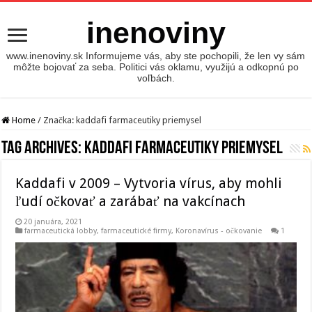
inenoviny
www.inenoviny.sk Informujeme vás, aby ste pochopili, že len vy sám
môžte bojovať za seba. Politici vás oklamu, využijú a odkopnú po
voľbách.
Home
/
Značka:
kaddafi farmaceutiky priemysel
Tag Archives:
kaddafi farmaceutiky priemysel
Kaddafi v 2009 – Vytvoria vírus, aby mohli
ľudí očkovať a zarábať na vakcínach
20 januára, 2021
farmaceutická lobby
,
farmaceutické firmy
,
Koronavírus - očkovanie
1