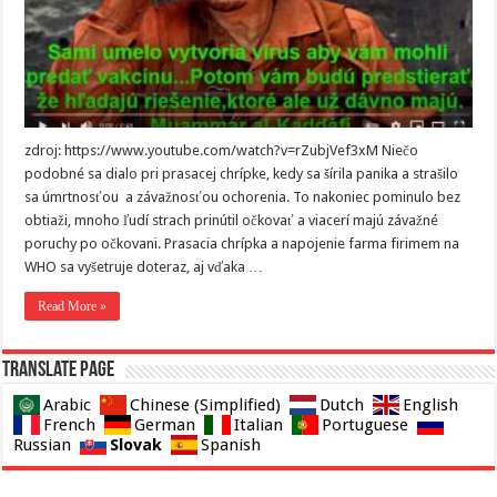
zdroj: https://www.youtube.com/watch?v=rZubjVef3xM Niečo
podobné sa dialo pri prasacej chrípke, kedy sa šírila panika a strašilo
sa úmrtnosťou a závažnosťou ochorenia. To nakoniec pominulo bez
obtiaži, mnoho ľudí strach prinútil očkovať a viacerí majú závažné
poruchy po očkovani. Prasacia chrípka a napojenie farma firimem na
WHO sa vyšetruje doteraz, aj vďaka …
Read More »
Translate page
Arabic
Chinese (Simplified)
Dutch
English
French
German
Italian
Portuguese
Slovak
Russian
Spanish