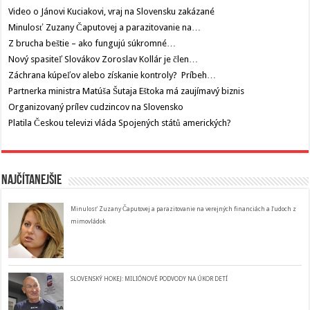
Video o Jánovi Kuciakovi, vraj na Slovensku zakázané
Minulosť Zuzany Čaputovej a parazitovanie na…
Z brucha beštie – ako fungujú súkromné…
Nový spasiteľ Slovákov Zoroslav Kollár je člen…
Záchrana kúpeľov alebo získanie kontroly? Príbeh…
Partnerka ministra Matúša Šutaja Eštoka má zaujímavý biznis
Organizovaný prílev cudzincov na Slovensko
Platila Českou televizi vláda Spojených států amerických?
Najčítanejšie
Minulosť Zuzany Čaputovej a parazitovanie na verejných financiách a ľudoch z
mimovládok
SLOVENSKÝ HOKEJ: MILIÓNOVÉ PODVODY NA ÚKOR DETÍ