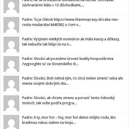
záchranármi štátu s 13 dôchodkami,...
Padre: Tu je článok https://www.hlavnespravy.sk/caka-nas-
cesta-madarska/4440582 o čom v...
Padre: Vyzývam všetkých novinárov ak máte kauzy a dôkazy,
tak nebuďte tak hlúpi že na n...
Padre: Slováci ak poznáme úroveň kvality hospodárstva
/vygooglite si/ za Slovenského št...
Padre: Slováci, Boh žehná tým, čo chcú nielen zmeniť seba ale
menia svojimi dobrými sku...
Padre: Slováci, ak chcete zmenu a poraziť tento židovský
moloch, tak volte podľa progra...
Padre: A ty, mor ho! – hoj, mor ho! detvo môjho rodu, kto
kradmou rukou siahne na tvoju...