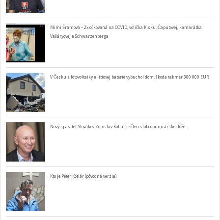
Mimi Šramová – 2x očkovaná na COVID, volička Kisku, Čaputovej, kamarátka
Vašáryovej a Schwarzenberga
V Česku z fotovoltaiky a lítiovej batérie vybuchol dom, škoda takmer 300 000 EUR
Nový spasiteľ Slovákov Zoroslav Kollár je člen slobodomurárskej lóže
Kto je Peter Kotlár (pôvodná verzia)