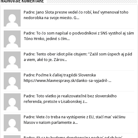
Najnovšie komentáre
Padre: Jano Slota presne vedel čo robí, keď vymenoval toho
nedorobka na svoje miesto. G...
Padre: To čo som napísal o podvodníkovi z SNS vystihol aj sám
Tóno Hrnko, jediné s čím...
Padre: Tento ober idiot píše citujem: "Zažil som úspech aj pád
a viem, aké to je. Zárov...
Padre: Poďme k ďalšej tragédii Slovenska
https://www.hlavnespravy.sk/danko-sa-vyjadril-...
Padre: Toto všetko je realizovateľné bez slovenského
referenda, pretože v Lisabonskej z...
Padre: Viete čo treba na vystúpenie z EU, stačí mať väčšinu
hlasov v našom parlamente a...
Padre: Ak sa tu budeme donekonečna nechať od.rbávať