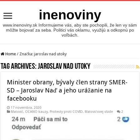
inenoviny
www.inenoviny.sk Informujeme vás, aby ste pochopili, že len vy sám
môžte bojovať za seba. Politici vás oklamu, využijú a odkopnú po
voľbách.
Home
/
Značka:
jaroslav nad utoky
Tag Archives:
jaroslav nad utoky
Minister obrany, bývaly člen strany SMER-
SD – Jaroslav Naď a jeho urážanie na
facebooku
17 novembra, 2020
Matovič, OĽANO kauzy
,
Protesty proti COVID, Matovičovej vláde
2