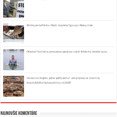
Milióny pre kafilérku v Mojši, majitelia figurujú v Rotary clube
Oklamal Fico ľudí aj vymyslenou operáciou srdca? Nikde mu nevidieť jazvu…
Horiace Los Angeles, požiar podľa plánu? ..ako príprava na smart city
SmartLA2028 a Olympijské hry v LA 2028?
Najnovšie komentáre