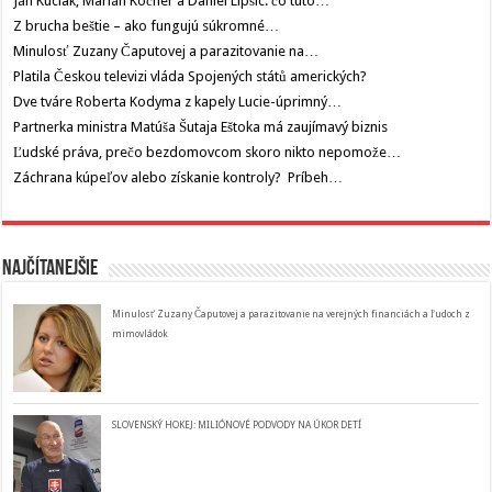
Ján Kuciak, Marián Kočner a Daniel Lipšic: čo túto…
Z brucha beštie – ako fungujú súkromné…
Minulosť Zuzany Čaputovej a parazitovanie na…
Platila Českou televizi vláda Spojených států amerických?
Dve tváre Roberta Kodyma z kapely Lucie-úprimný…
Partnerka ministra Matúša Šutaja Eštoka má zaujímavý biznis
Ľudské práva, prečo bezdomovcom skoro nikto nepomože…
Záchrana kúpeľov alebo získanie kontroly? Príbeh…
Najčítanejšie
Minulosť Zuzany Čaputovej a parazitovanie na verejných financiách a ľudoch z
mimovládok
SLOVENSKÝ HOKEJ: MILIÓNOVÉ PODVODY NA ÚKOR DETÍ