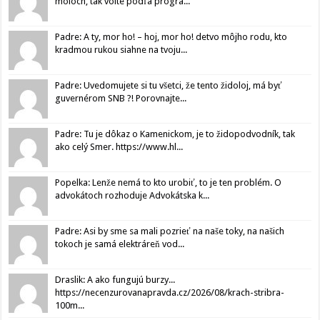
moloch, tak volte podľa progra...
Padre: A ty, mor ho! – hoj, mor ho! detvo môjho rodu, kto
kradmou rukou siahne na tvoju...
Padre: Uvedomujete si tu všetci, že tento židoloj, má byť
guvernérom SNB ?! Porovnajte...
Padre: Tu je dôkaz o Kamenickom, je to židopodvodník, tak
ako celý Smer. https://www.hl...
Popelka: Lenže nemá to kto urobiť, to je ten problém. O
advokátoch rozhoduje Advokátska k...
Padre: Asi by sme sa mali pozrieť na naše toky, na našich
tokoch je samá elektráreň vod...
Draslik: A ako fungujú burzy...
https://necenzurovanapravda.cz/2026/08/krach-stribra-
100m...