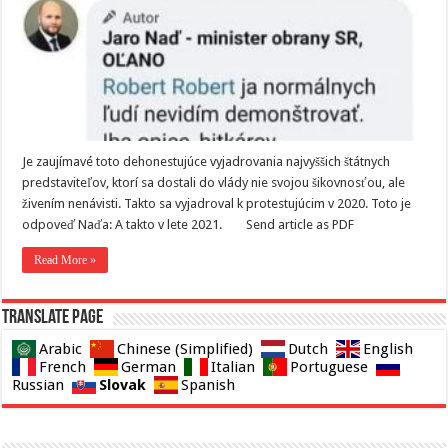
Je zaujímavé toto dehonestujúce vyjadrovania najvyššich štátnych
predstaviteľov, ktorí sa dostali do vlády nie svojou šikovnosťou, ale
živením nenávisti. Takto sa vyjadroval k protestujúcim v 2020. Toto je
odpoveď Naďa: A takto v lete 2021. Send article as PDF
Read More »
Translate page
Arabic
Chinese (Simplified)
Dutch
English
French
German
Italian
Portuguese
Slovak
Russian
Spanish