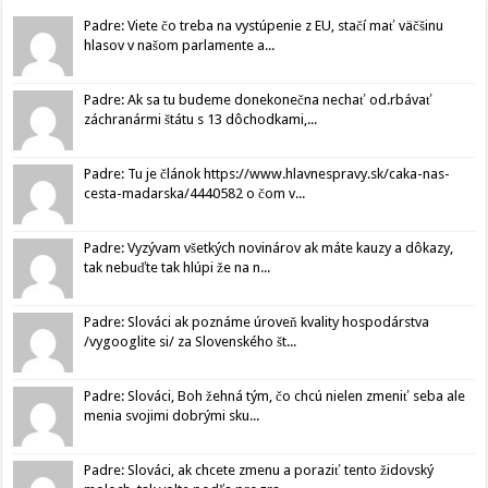
Padre: Viete čo treba na vystúpenie z EU, stačí mať väčšinu
hlasov v našom parlamente a...
Padre: Ak sa tu budeme donekonečna nechať od.rbávať
záchranármi štátu s 13 dôchodkami,...
Padre: Tu je článok https://www.hlavnespravy.sk/caka-nas-
cesta-madarska/4440582 o čom v...
Padre: Vyzývam všetkých novinárov ak máte kauzy a dôkazy,
tak nebuďte tak hlúpi že na n...
Padre: Slováci ak poznáme úroveň kvality hospodárstva
/vygooglite si/ za Slovenského št...
Padre: Slováci, Boh žehná tým, čo chcú nielen zmeniť seba ale
menia svojimi dobrými sku...
Padre: Slováci, ak chcete zmenu a poraziť tento židovský