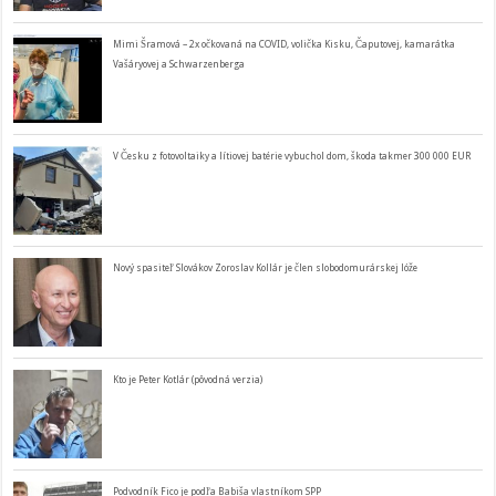
Mimi Šramová – 2x očkovaná na COVID, volička Kisku, Čaputovej, kamarátka
Vašáryovej a Schwarzenberga
V Česku z fotovoltaiky a lítiovej batérie vybuchol dom, škoda takmer 300 000 EUR
Nový spasiteľ Slovákov Zoroslav Kollár je člen slobodomurárskej lóže
Kto je Peter Kotlár (pôvodná verzia)
Podvodník Fico je podľa Babiša vlastníkom SPP