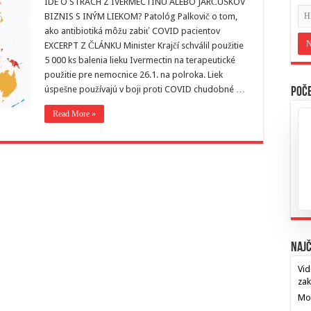
IDE O STRACH Z IVERMECTINU ALEBO JARČUŠKOV
BIZNIS S INÝM LIEKOM? Patológ Palkovič o tom,
ako antibiotiká môžu zabiť COVID pacientov
EXCERPT Z ČLÁNKU Minister Krajčí schválil použitie
5 000 ks balenia lieku Ivermectin na terapeutické
použitie pre nemocnice 26.1. na polroka. Liek
úspešne používajú v boji proti COVID chudobné …
Poče
Read More »
Najč
Vid
za
Mos
…