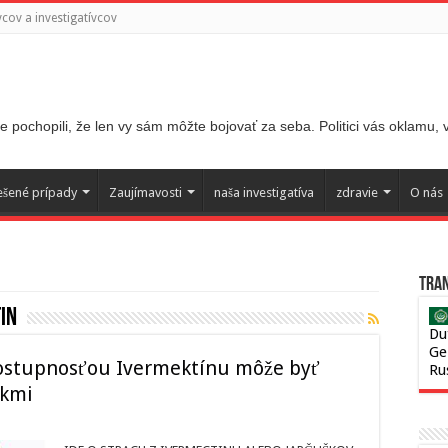
ov a investigatívcov
 pochopili, že len vy sám môžte bojovať za seba. Politici vás oklamu,
ešené prípady
Zaujímavosti
naša investigatíva
zdravie
O nás
Tran
in
Du
Ge
dostupnosťou Ivermektínu môže byť
Ru
ekmi