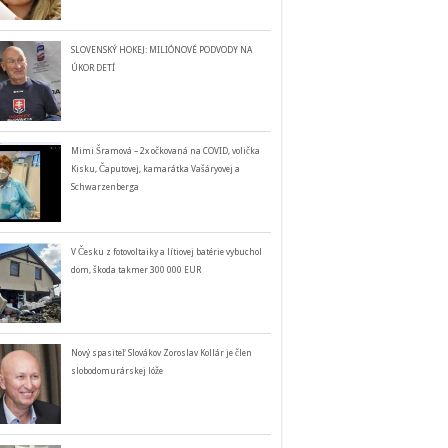
SLOVENSKÝ HOKEJ: MILIÓNOVÉ PODVODY NA
ÚKOR DETÍ
Mimi Šramová – 2x očkovaná na COVID, volička
Kisku, Čaputovej, kamarátka Vašáryovej a
Schwarzenberga
V Česku z fotovoltaiky a lítiovej batérie vybuchol
dom, škoda takmer 300 000 EUR
Nový spasiteľ Slovákov Zoroslav Kollár je člen
slobodomurárskej lóže