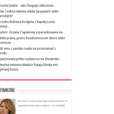
rucha beštie – ako fungujú súkromné…
tila Českou televizi vláda Spojených států
erických?
 tváre Roberta Kodyma z kapely Lucie-
rimný…
ulosť Zuzany Čaputovej a parazitovanie na…
dské práva, prečo bezdomovcom skoro nikto
pomože…
šli sme z yandex mailu na protonmail z
vodu…
anizovaný prílev cudzincov na Slovensko
tnerka ministra Matúša Šutaja Eštoka má
jímavý biznis
ítanejšie
Minulosť Zuzany Čaputovej a parazitovanie na
verejných financiách a ľudoch z mimovládok