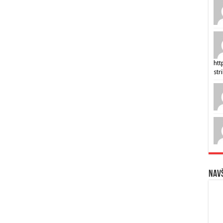
htt
str
Navš