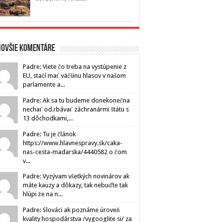
novšie komentáre
Padre: Viete čo treba na vystúpenie z
EU, stačí mať väčšinu hlasov v našom
parlamente a...
Padre: Ak sa tu budeme donekonečna
nechať od.rbávať záchranármi štátu s
13 dôchodkami,...
Padre: Tu je článok
https://www.hlavnespravy.sk/caka-
nas-cesta-madarska/4440582 o čom
v...
Padre: Vyzývam všetkých novinárov ak
máte kauzy a dôkazy, tak nebuďte tak
hlúpi že na n...
Padre: Slováci ak poznáme úroveň
kvality hospodárstva /vygooglite si/ za