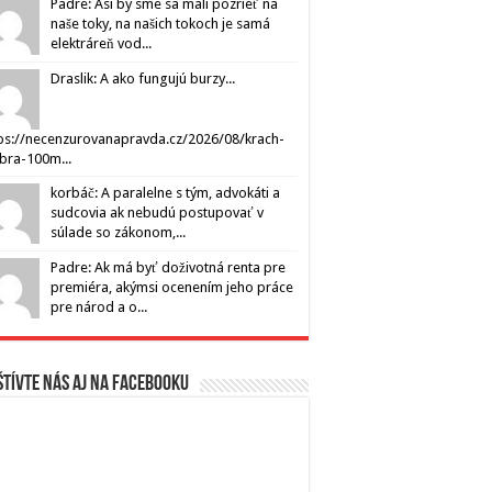
Padre: Asi by sme sa mali pozrieť na
naše toky, na našich tokoch je samá
elektráreň vod...
Draslik: A ako fungujú burzy...
ps://necenzurovanapravda.cz/2026/08/krach-
ibra-100m...
korbáč: A paralelne s tým, advokáti a
sudcovia ak nebudú postupovať v
súlade so zákonom,...
Padre: Ak má byť doživotná renta pre
premiéra, akýmsi ocenením jeho práce
pre národ a o...
tívte nás aj na Facebooku