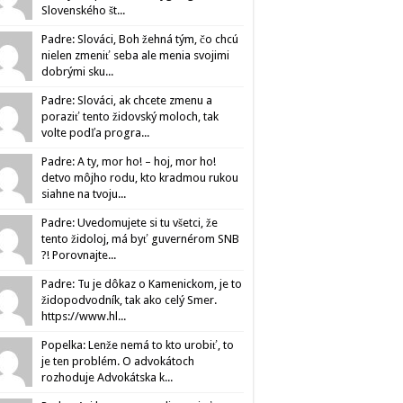
Slovenského št...
Padre: Slováci, Boh žehná tým, čo chcú
nielen zmeniť seba ale menia svojimi
dobrými sku...
Padre: Slováci, ak chcete zmenu a
poraziť tento židovský moloch, tak
volte podľa progra...
Padre: A ty, mor ho! – hoj, mor ho!
detvo môjho rodu, kto kradmou rukou
siahne na tvoju...
Padre: Uvedomujete si tu všetci, že
tento židoloj, má byť guvernérom SNB
?! Porovnajte...
Padre: Tu je dôkaz o Kamenickom, je to
židopodvodník, tak ako celý Smer.
https://www.hl...
Popelka: Lenže nemá to kto urobiť, to
je ten problém. O advokátoch
rozhoduje Advokátska k...