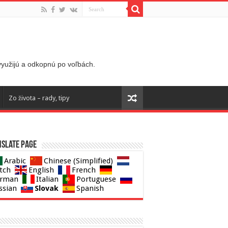
 využijú a odkopnú po voľbách.
Zo života – rady, tipy
slate page
Arabic
Chinese (Simplified)
tch
English
French
rman
Italian
Portuguese
Slovak
ssian
Spanish