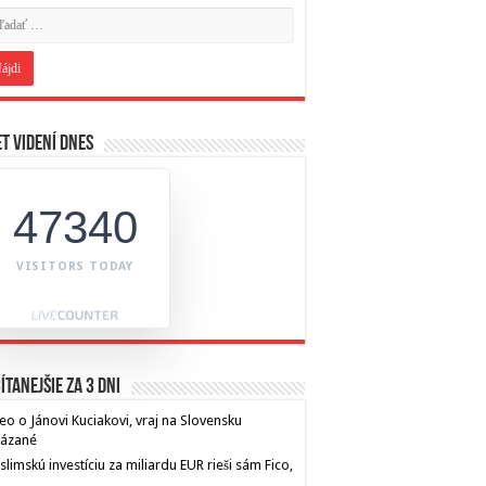
t videní dnes
47340
VISITORS TODAY
ítanejšie za 3 dni
eo o Jánovi Kuciakovi, vraj na Slovensku
kázané
limskú investíciu za miliardu EUR rieši sám Fico,