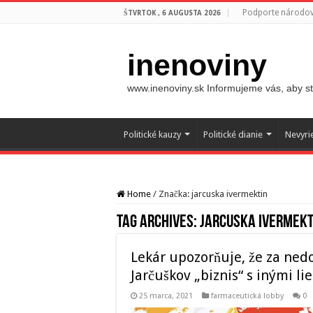
Podporte národovc
ŠTVRTOK , 6 AUGUSTA 2026
inenoviny
www.inenoviny.sk Informujeme vás, aby ste
Politické kauzy
Politické dianie
Nevyri
Home
/
Značka:
jarcuska ivermektin
Tag Archives:
jarcuska ivermekt
Lekár upozorňuje, že za ne
Jarčuškov „biznis“ s inými li
25 marca, 2021
farmaceutická lobby
0