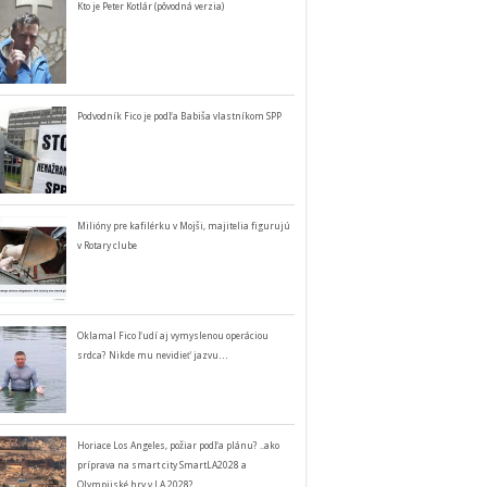
Kto je Peter Kotlár (pôvodná verzia)
Podvodník Fico je podľa Babiša vlastníkom SPP
Milióny pre kafilérku v Mojši, majitelia figurujú
v Rotary clube
Oklamal Fico ľudí aj vymyslenou operáciou
srdca? Nikde mu nevidieť jazvu…
Horiace Los Angeles, požiar podľa plánu? ..ako
príprava na smart city SmartLA2028 a
Olympijské hry v LA 2028?