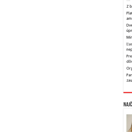
Z b
Pla
am
Dve
úp
Min
Ľu
ne
Pre
dô
Org
Par
zau
Najč