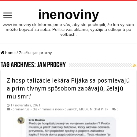
inenoviny
www.inenoviny.sk Informujeme vás, aby ste pochopili, že len vy sám
môžte bojovať za seba. Politici vás oklamu, využijú a odkopnú po
voľbách.
Home
/
Značka:
jan prochy
Tag Archives:
jan prochy
Z hospitalizácie lekára Pijáka sa posmievajú
a primitívnym spôsobom zabávajú, želajú
mu smrť
17 novembra, 2021
koronavírus - diskriminácia neočkovaných
,
MUDr. Michal Piják
5