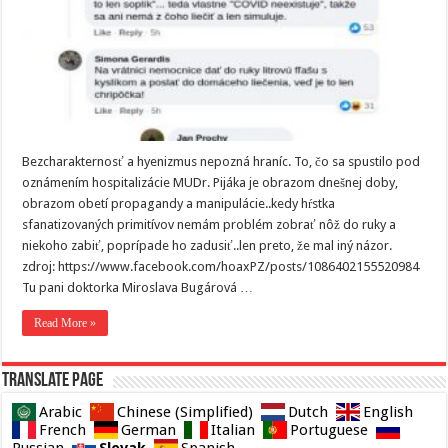
Bezcharakternosť a hyenizmus nepozná hraníc. To, čo sa spustilo pod
oznámením hospitalizácie MUDr. Pijáka je obrazom dnešnej doby,
obrazom obetí propagandy a manipulácie..kedy hŕstka
sfanatizovaných primitívov nemám problém zobrať nôž do ruky a
niekoho zabiť, poprípade ho zadusiť..len preto, že mal iný názor.
zdroj: https://www.facebook.com/hoaxPZ/posts/1086402155520984
Tu pani doktorka Miroslava Bugárová …
Read More »
Translate page
Arabic
Chinese (Simplified)
Dutch
English
French
German
Italian
Portuguese
Slovak
Russian
Spanish