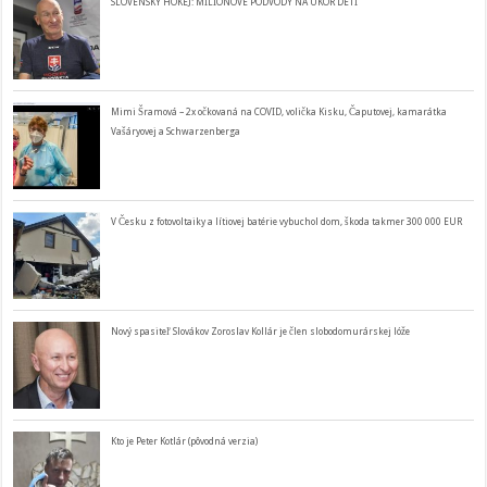
SLOVENSKÝ HOKEJ: MILIÓNOVÉ PODVODY NA ÚKOR DETÍ
Mimi Šramová – 2x očkovaná na COVID, volička Kisku, Čaputovej, kamarátka
Vašáryovej a Schwarzenberga
V Česku z fotovoltaiky a lítiovej batérie vybuchol dom, škoda takmer 300 000 EUR
Nový spasiteľ Slovákov Zoroslav Kollár je člen slobodomurárskej lóže
Kto je Peter Kotlár (pôvodná verzia)