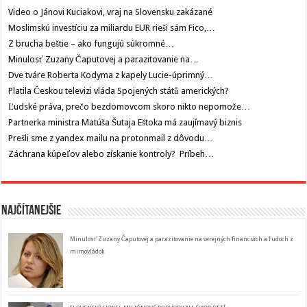
Video o Jánovi Kuciakovi, vraj na Slovensku zakázané
Moslimskú investíciu za miliardu EUR rieši sám Fico,…
Z brucha beštie – ako fungujú súkromné…
Minulosť Zuzany Čaputovej a parazitovanie na…
Dve tváre Roberta Kodyma z kapely Lucie-úprimný…
Platila Českou televizi vláda Spojených států amerických?
Ľudské práva, prečo bezdomovcom skoro nikto nepomože…
Partnerka ministra Matúša Šutaja Eštoka má zaujímavý biznis
Prešli sme z yandex mailu na protonmail z dôvodu…
Záchrana kúpeľov alebo získanie kontroly? Príbeh…
Najčítanejšie
Minulosť Zuzany Čaputovej a parazitovanie na verejných financiách a ľudoch z
mimovládok