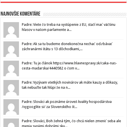
Najnovšie komentáre
Padre: Viete čo treba na vystúpenie z EU, stačí mať väčšinu
hlasov v našom parlamente a...
Padre: Ak sa tu budeme donekonečna nechať od.rbávať
záchranármi štátu s 13 dôchodkami,...
Padre: Tu je článok https://www.hlavnespravy.sk/caka-nas-
cesta-madarska/4440582 o čom v...
Padre: Vyzývam všetkých novinárov ak máte kauzy a dôkazy,
tak nebuďte tak hlúpi že na n...
Padre: Slováci ak poznáme úroveň kvality hospodárstva
/vygooglite si/ za Slovenského št...
Padre: Slováci, Boh žehná tým, čo chcú nielen zmeniť seba ale
menia svojimi dobrými sku...