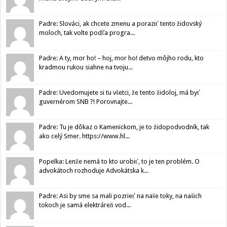
Padre: Slováci, ak chcete zmenu a poraziť tento židovský
moloch, tak volte podľa progra...
Padre: A ty, mor ho! – hoj, mor ho! detvo môjho rodu, kto
kradmou rukou siahne na tvoju...
Padre: Uvedomujete si tu všetci, že tento židoloj, má byť
guvernérom SNB ?! Porovnajte...
Padre: Tu je dôkaz o Kamenickom, je to židopodvodník, tak
ako celý Smer. https://www.hl...
Popelka: Lenže nemá to kto urobiť, to je ten problém. O
advokátoch rozhoduje Advokátska k...
Padre: Asi by sme sa mali pozrieť na naše toky, na našich
tokoch je samá elektráreň vod...