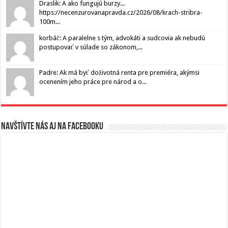
Draslik: A ako fungujú burzy...
https://necenzurovanapravda.cz/2026/08/krach-stribra-
100m...
korbáč: A paralelne s tým, advokáti a sudcovia ak nebudú
postupovať v súlade so zákonom,...
Padre: Ak má byť doživotná renta pre premiéra, akýmsi
ocenením jeho práce pre národ a o...
Navštívte nás aj na Facebooku