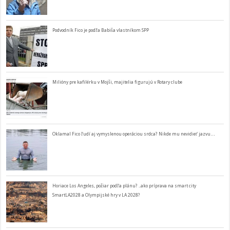
Podvodník Fico je podľa Babiša vlastníkom SPP
Milióny pre kafilérku v Mojši, majitelia figurujú v Rotary clube
Oklamal Fico ľudí aj vymyslenou operáciou srdca? Nikde mu nevidieť jazvu…
Horiace Los Angeles, požiar podľa plánu? ..ako príprava na smart city
SmartLA2028 a Olympijské hry v LA 2028?