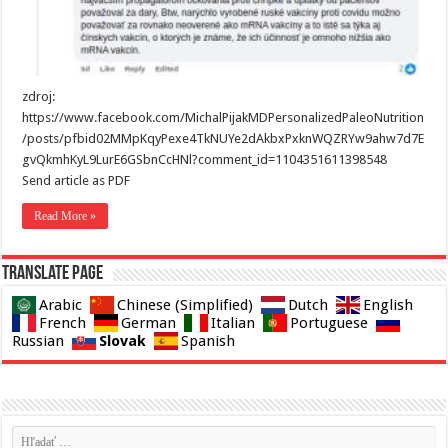
zdroj:
https://www.facebook.com/MichalPijakMDPersonalizedPaleoNutrition
/posts/pfbid02MMpKqyPexe4TkNUYe2dAkbxPxknWQZRYw9ahw7d7E
gvQkmhKyL9LurE6GSbnCcHNl?comment_id=1104351611398548
Send article as PDF
Read More »
Translate page
Arabic
Chinese (Simplified)
Dutch
English
French
German
Italian
Portuguese
Slovak
Russian
Spanish