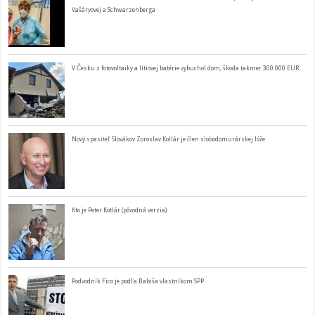
Vašáryovej a Schwarzenberga
V Česku z fotovoltaiky a lítiovej batérie vybuchol dom, škoda takmer 300 000 EUR
Nový spasiteľ Slovákov Zoroslav Kollár je člen slobodomurárskej lóže
Kto je Peter Kotlár (pôvodná verzia)
Podvodník Fico je podľa Babiša vlastníkom SPP