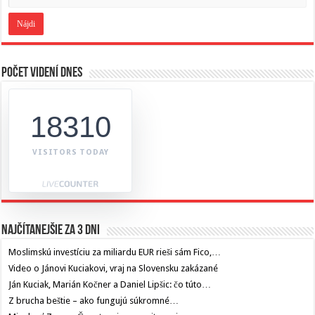
Počet videní dnes
18310
VISITORS TODAY
Najčítanejšie za 3 dni
Moslimskú investíciu za miliardu EUR rieši sám Fico,…
Video o Jánovi Kuciakovi, vraj na Slovensku zakázané
Ján Kuciak, Marián Kočner a Daniel Lipšic: čo túto…
Z brucha beštie – ako fungujú súkromné…