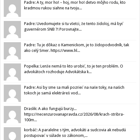
Padre: A ty, mor ho! – hoj, mor ho! detvo môjho rodu, kto
kradmou rukou siahne na tvoju...
Padre: Uvedomujete si tu všetci, že tento židoloj, má byť
guvernérom SNB ?! Porovnajte...
Padre: Tu je dôkaz o Kamenickom, je to židopodvodník, tak
ako celý Smer. https://www.hl...
Popelka: Lenže nemá to kto urobiť, to je ten problém. O
advokátoch rozhoduje Advokátska k...
Padre: Asi by sme sa mali pozrieť na naše toky, na našich
tokoch je samá elektráreň vod...
Draslik: A ako fungujú burzy...
https://necenzurovanapravda.cz/2026/08/krach-stribra-
100m...
korbáč: A paralelne s tým, advokáti a sudcovia ak nebudú
postupovať v súlade so zákonom,...