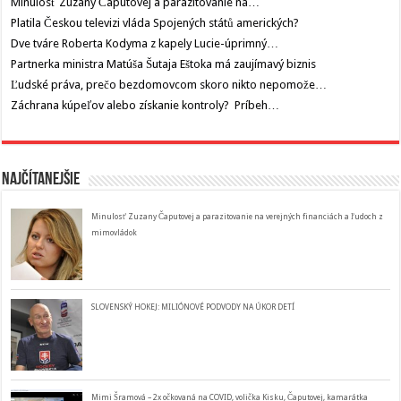
Minulosť Zuzany Čaputovej a parazitovanie na…
Platila Českou televizi vláda Spojených států amerických?
Dve tváre Roberta Kodyma z kapely Lucie-úprimný…
Partnerka ministra Matúša Šutaja Eštoka má zaujímavý biznis
Ľudské práva, prečo bezdomovcom skoro nikto nepomože…
Záchrana kúpeľov alebo získanie kontroly? Príbeh…
Najčítanejšie
Minulosť Zuzany Čaputovej a parazitovanie na verejných financiách a ľudoch z
mimovládok
SLOVENSKÝ HOKEJ: MILIÓNOVÉ PODVODY NA ÚKOR DETÍ
Mimi Šramová – 2x očkovaná na COVID, volička Kisku, Čaputovej, kamarátka