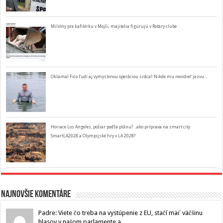
Milióny pre kafilérku v Mojši, majitelia figurujú v Rotary clube
Oklamal Fico ľudí aj vymyslenou operáciou srdca? Nikde mu nevidieť jazvu…
Horiace Los Angeles, požiar podľa plánu? ..ako príprava na smart city
SmartLA2028 a Olympijské hry v LA 2028?
Najnovšie komentáre
Padre: Viete čo treba na vystúpenie z EU, stačí mať väčšinu
hlasov v našom parlamente a...