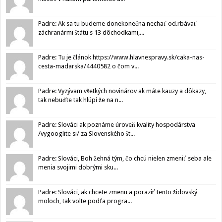
Padre: Ak sa tu budeme donekonečna nechať od.rbávať
záchranármi štátu s 13 dôchodkami,...
Padre: Tu je článok https://www.hlavnespravy.sk/caka-nas-
cesta-madarska/4440582 o čom v...
Padre: Vyzývam všetkých novinárov ak máte kauzy a dôkazy,
tak nebuďte tak hlúpi že na n...
Padre: Slováci ak poznáme úroveň kvality hospodárstva
/vygooglite si/ za Slovenského št...
Padre: Slováci, Boh žehná tým, čo chcú nielen zmeniť seba ale
menia svojimi dobrými sku...
Padre: Slováci, ak chcete zmenu a poraziť tento židovský
moloch, tak volte podľa progra...