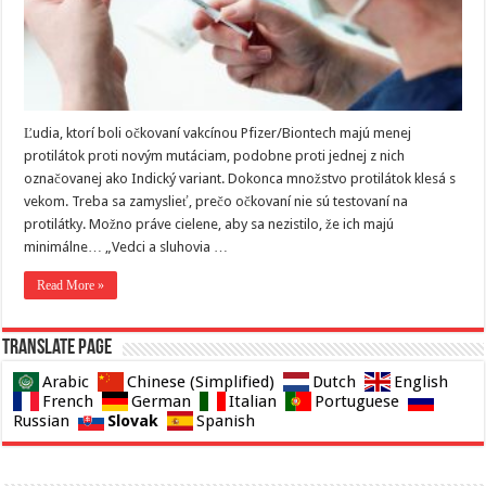
Ľudia, ktorí boli očkovaní vakcínou Pfizer/Biontech majú menej
protilátok proti novým mutáciam, podobne proti jednej z nich
označovanej ako Indický variant. Dokonca množstvo protilátok klesá s
vekom. Treba sa zamyslieť, prečo očkovaní nie sú testovaní na
protilátky. Možno práve cielene, aby sa nezistilo, že ich majú
minimálne… „Vedci a sluhovia …
Read More »
Translate page
Arabic
Chinese (Simplified)
Dutch
English
French
German
Italian
Portuguese
Slovak
Russian
Spanish