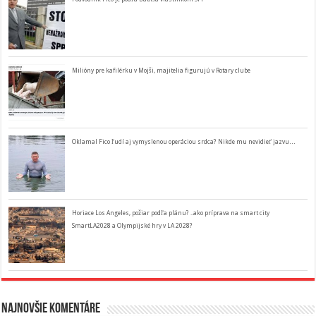
Milióny pre kafilérku v Mojši, majitelia figurujú v Rotary clube
Oklamal Fico ľudí aj vymyslenou operáciou srdca? Nikde mu nevidieť jazvu…
Horiace Los Angeles, požiar podľa plánu? ..ako príprava na smart city
SmartLA2028 a Olympijské hry v LA 2028?
Najnovšie komentáre