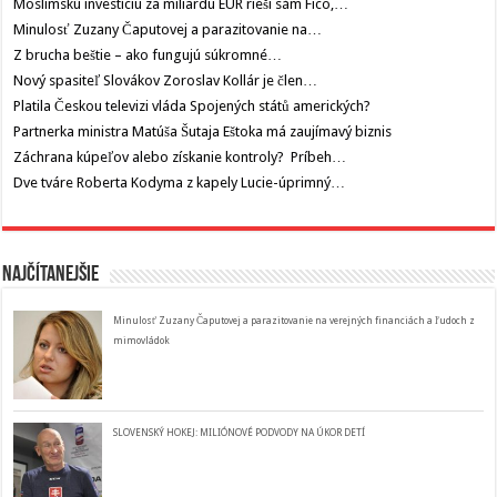
Moslimskú investíciu za miliardu EUR rieši sám Fico,…
Minulosť Zuzany Čaputovej a parazitovanie na…
Z brucha beštie – ako fungujú súkromné…
Nový spasiteľ Slovákov Zoroslav Kollár je člen…
Platila Českou televizi vláda Spojených států amerických?
Partnerka ministra Matúša Šutaja Eštoka má zaujímavý biznis
Záchrana kúpeľov alebo získanie kontroly? Príbeh…
Dve tváre Roberta Kodyma z kapely Lucie-úprimný…
Najčítanejšie
Minulosť Zuzany Čaputovej a parazitovanie na verejných financiách a ľudoch z
mimovládok
SLOVENSKÝ HOKEJ: MILIÓNOVÉ PODVODY NA ÚKOR DETÍ