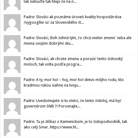
tak nebuďte tak hlúpi že na n...
Padre: Slováci ak poznáme úroveň kvality hospodárstva
/vygooglite si/ za Slovenského št...
Padre: Slováci, Boh žehná tým, čo chcú nielen zmeniť seba ale
menia svojimi dobrými sku...
Padre: Slováci, ak chcete zmenu a poraziť tento židovský
moloch, tak volte podľa progra...
Padre: A ty, mor ho! – hoj, mor ho! detvo môjho rodu, kto
kradmou rukou siahne na tvoju...
Padre: Uvedomujete si tu všetci, že tento židoloj, má byť
guvernérom SNB ?! Porovnajte...
Padre: Tu je dôkaz o Kamenickom, je to židopodvodník, tak
ako celý Smer. https://www.hl...