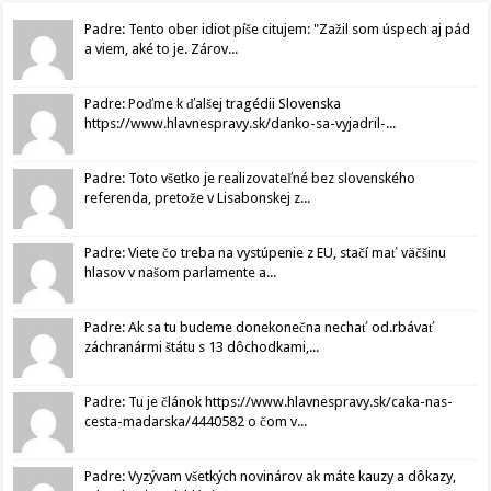
Padre: Tento ober idiot píše citujem: "Zažil som úspech aj pád
a viem, aké to je. Zárov...
Padre: Poďme k ďalšej tragédii Slovenska
https://www.hlavnespravy.sk/danko-sa-vyjadril-...
Padre: Toto všetko je realizovateľné bez slovenského
referenda, pretože v Lisabonskej z...
Padre: Viete čo treba na vystúpenie z EU, stačí mať väčšinu
hlasov v našom parlamente a...
Padre: Ak sa tu budeme donekonečna nechať od.rbávať
záchranármi štátu s 13 dôchodkami,...
Padre: Tu je článok https://www.hlavnespravy.sk/caka-nas-
cesta-madarska/4440582 o čom v...
Padre: Vyzývam všetkých novinárov ak máte kauzy a dôkazy,