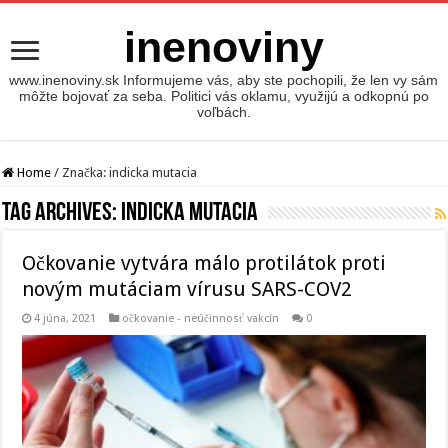
inenoviny
www.inenoviny.sk Informujeme vás, aby ste pochopili, že len vy sám
môžte bojovať za seba. Politici vás oklamu, využijú a odkopnú po
voľbách.
Home
/
Značka:
indicka mutacia
Tag Archives:
indicka mutacia
Očkovanie vytvára málo protilátok proti
novým mutáciam vírusu SARS-COV2
4 júna, 2021
očkovanie - neúčinnosť vakcín
0