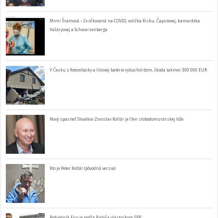
Mimi Šramová – 2x očkovaná na COVID, volička Kisku, Čaputovej, kamarátka
Vašáryovej a Schwarzenberga
V Česku z fotovoltaiky a lítiovej batérie vybuchol dom, škoda takmer 300 000 EUR
Nový spasiteľ Slovákov Zoroslav Kollár je člen slobodomurárskej lóže
Kto je Peter Kotlár (pôvodná verzia)
Podvodník Fico je podľa Babiša vlastníkom SPP