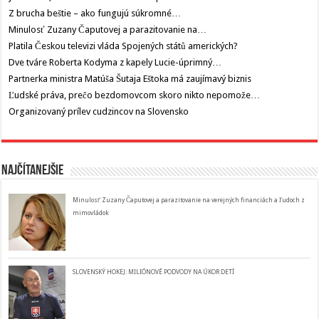
Z brucha beštie – ako fungujú súkromné…
Minulosť Zuzany Čaputovej a parazitovanie na…
Platila Českou televizi vláda Spojených států amerických?
Dve tváre Roberta Kodyma z kapely Lucie-úprimný…
Partnerka ministra Matúša Šutaja Eštoka má zaujímavý biznis
Ľudské práva, prečo bezdomovcom skoro nikto nepomože…
Organizovaný prílev cudzincov na Slovensko
Najčítanejšie
Minulosť Zuzany Čaputovej a parazitovanie na verejných financiách a ľudoch z
mimovládok
SLOVENSKÝ HOKEJ: MILIÓNOVÉ PODVODY NA ÚKOR DETÍ