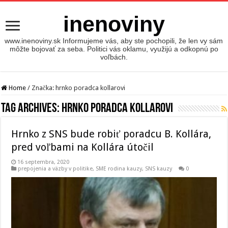
inenoviny
www.inenoviny.sk Informujeme vás, aby ste pochopili, že len vy sám
môžte bojovať za seba. Politici vás oklamu, využijú a odkopnú po
voľbách.
Home
/
Značka:
hrnko poradca kollarovi
Tag Archives:
hrnko poradca kollarovi
Hrnko z SNS bude robiť poradcu B. Kollára,
pred voľbami na Kollára útočil
16 septembra, 2020
prepojenia a väzby v politike
,
SME rodina kauzy
,
SNS kauzy
0