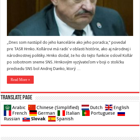
„Dnes som nastúpil do jeho kancelárie ako jeho poradca,“ povedal
pre TASR Hrnko. Kollárovi má radiť v oblasti histórie, ako aj národnej i
národnostnej politiky. Hrnko dodal, že ho do tejto funkcie oslovil Kollár
po sobotnom sneme SNS. Hrnkovým vyzývateľom v boji o stoličku
predsedu SNS bol Andrej Danko, ktorý …
Read More »
Translate page
Arabic
Chinese (Simplified)
Dutch
English
French
German
Italian
Portuguese
Slovak
Russian
Spanish