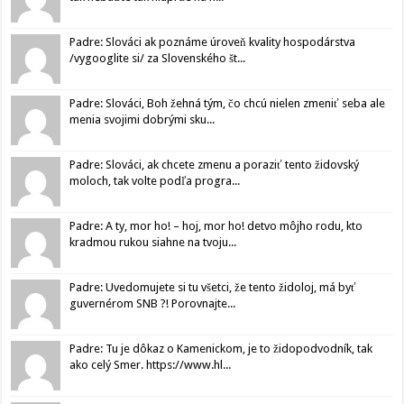
Padre: Slováci ak poznáme úroveň kvality hospodárstva
/vygooglite si/ za Slovenského št...
Padre: Slováci, Boh žehná tým, čo chcú nielen zmeniť seba ale
menia svojimi dobrými sku...
Padre: Slováci, ak chcete zmenu a poraziť tento židovský
moloch, tak volte podľa progra...
Padre: A ty, mor ho! – hoj, mor ho! detvo môjho rodu, kto
kradmou rukou siahne na tvoju...
Padre: Uvedomujete si tu všetci, že tento židoloj, má byť
guvernérom SNB ?! Porovnajte...
Padre: Tu je dôkaz o Kamenickom, je to židopodvodník, tak
ako celý Smer. https://www.hl...