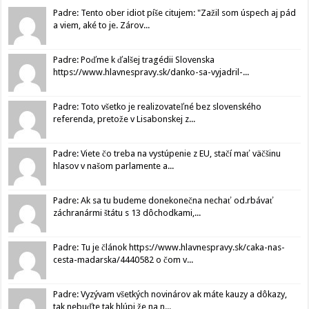
Padre: Tento ober idiot píše citujem: "Zažil som úspech aj pád
a viem, aké to je. Zárov...
Padre: Poďme k ďalšej tragédii Slovenska
https://www.hlavnespravy.sk/danko-sa-vyjadril-...
Padre: Toto všetko je realizovateľné bez slovenského
referenda, pretože v Lisabonskej z...
Padre: Viete čo treba na vystúpenie z EU, stačí mať väčšinu
hlasov v našom parlamente a...
Padre: Ak sa tu budeme donekonečna nechať od.rbávať
záchranármi štátu s 13 dôchodkami,...
Padre: Tu je článok https://www.hlavnespravy.sk/caka-nas-
cesta-madarska/4440582 o čom v...
Padre: Vyzývam všetkých novinárov ak máte kauzy a dôkazy,
tak nebuďte tak hlúpi že na n...