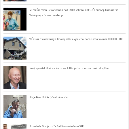
Mimi Šramová – 2x očkovaná na COVID, volička Kisku, Čaputovej, kamarátka
Vašáryovej a Schwarzenberga
V Česku z fotovoltaiky a lítiovej batérie vybuchol dom, škoda takmer 300 000 EUR
Nový spasiteľ Slovákov Zoroslav Kollár je člen slobodomurárskej lóže
Kto je Peter Kotlár (pôvodná verzia)
Podvodník Fico je podľa Babiša vlastníkom SPP