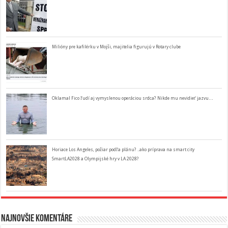
Milióny pre kafilérku v Mojši, majitelia figurujú v Rotary clube
Oklamal Fico ľudí aj vymyslenou operáciou srdca? Nikde mu nevidieť jazvu…
Horiace Los Angeles, požiar podľa plánu? ..ako príprava na smart city
SmartLA2028 a Olympijské hry v LA 2028?
Najnovšie komentáre