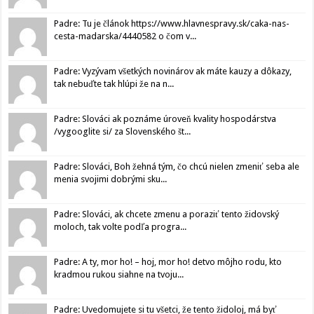
Padre: Tu je článok https://www.hlavnespravy.sk/caka-nas-
cesta-madarska/4440582 o čom v...
Padre: Vyzývam všetkých novinárov ak máte kauzy a dôkazy,
tak nebuďte tak hlúpi že na n...
Padre: Slováci ak poznáme úroveň kvality hospodárstva
/vygooglite si/ za Slovenského št...
Padre: Slováci, Boh žehná tým, čo chcú nielen zmeniť seba ale
menia svojimi dobrými sku...
Padre: Slováci, ak chcete zmenu a poraziť tento židovský
moloch, tak volte podľa progra...
Padre: A ty, mor ho! – hoj, mor ho! detvo môjho rodu, kto
kradmou rukou siahne na tvoju...
Padre: Uvedomujete si tu všetci, že tento židoloj, má byť