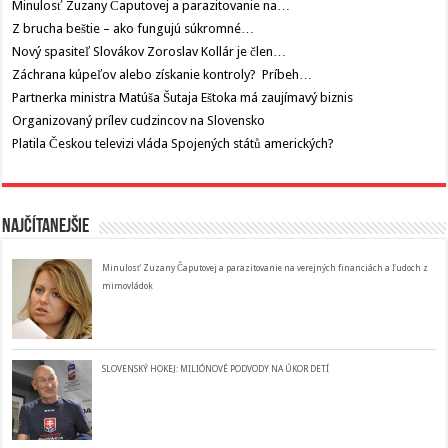
Minulosť Zuzany Čaputovej a parazitovanie na…
Z brucha beštie – ako fungujú súkromné…
Nový spasiteľ Slovákov Zoroslav Kollár je člen…
Záchrana kúpeľov alebo získanie kontroly? Príbeh…
Partnerka ministra Matúša Šutaja Eštoka má zaujímavý biznis
Organizovaný prílev cudzincov na Slovensko
Platila Českou televizi vláda Spojených států amerických?
Najčítanejšie
Minulosť Zuzany Čaputovej a parazitovanie na verejných financiách a ľudoch z
mimovládok
SLOVENSKÝ HOKEJ: MILIÓNOVÉ PODVODY NA ÚKOR DETÍ