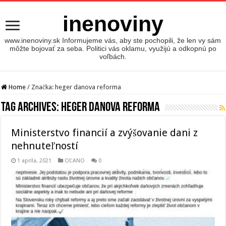
inenoviny
www.inenoviny.sk Informujeme vás, aby ste pochopili, že len vy sám
môžte bojovať za seba. Politici vás oklamu, využijú a odkopnú po
voľbách.
Home
/
Značka:
heger danova reforma
Tag Archives:
heger danova reforma
Ministerstvo financií a zvýšovanie dani z
nehnuteľností
1 apríla, 2021
OĽANO
0