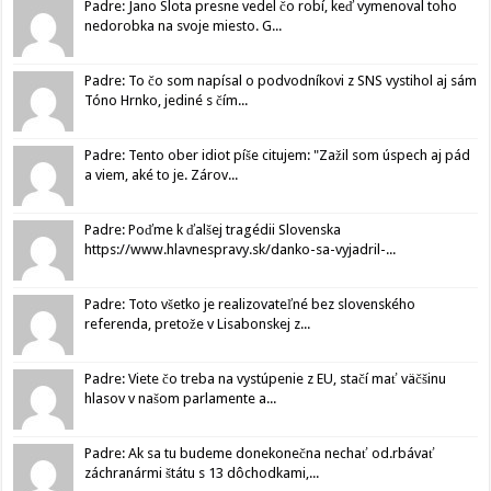
Padre: Jano Slota presne vedel čo robí, keď vymenoval toho
nedorobka na svoje miesto. G...
Padre: To čo som napísal o podvodníkovi z SNS vystihol aj sám
Tóno Hrnko, jediné s čím...
Padre: Tento ober idiot píše citujem: "Zažil som úspech aj pád
a viem, aké to je. Zárov...
Padre: Poďme k ďalšej tragédii Slovenska
https://www.hlavnespravy.sk/danko-sa-vyjadril-...
Padre: Toto všetko je realizovateľné bez slovenského
referenda, pretože v Lisabonskej z...
Padre: Viete čo treba na vystúpenie z EU, stačí mať väčšinu
hlasov v našom parlamente a...
Padre: Ak sa tu budeme donekonečna nechať od.rbávať
záchranármi štátu s 13 dôchodkami,...