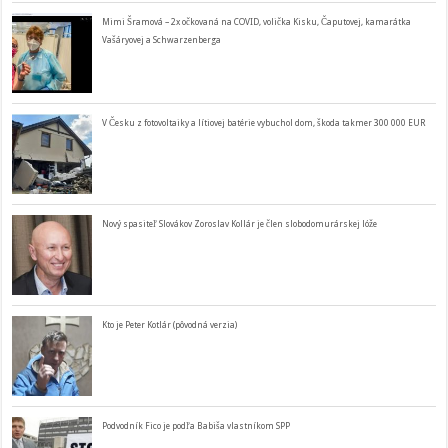
Mimi Šramová – 2x očkovaná na COVID, volička Kisku, Čaputovej, kamarátka
Vašáryovej a Schwarzenberga
V Česku z fotovoltaiky a lítiovej batérie vybuchol dom, škoda takmer 300 000 EUR
Nový spasiteľ Slovákov Zoroslav Kollár je člen slobodomurárskej lóže
Kto je Peter Kotlár (pôvodná verzia)
Podvodník Fico je podľa Babiša vlastníkom SPP