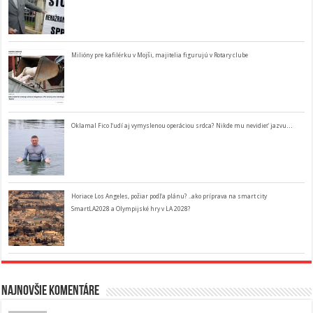
Milióny pre kafilérku v Mojši, majitelia figurujú v Rotary clube
Oklamal Fico ľudí aj vymyslenou operáciou srdca? Nikde mu nevidieť jazvu…
Horiace Los Angeles, požiar podľa plánu? ..ako príprava na smart city
SmartLA2028 a Olympijské hry v LA 2028?
Najnovšie komentáre