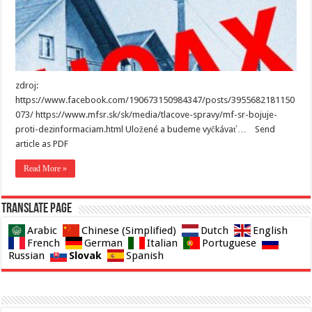
zdroj:
https://www.facebook.com/190673150984347/posts/3955682181150
073/ https://www.mfsr.sk/sk/media/tlacove-spravy/mf-sr-bojuje-
proti-dezinformaciam.html Uložené a budeme vyčkávať… Send
article as PDF
Read More »
Translate page
Arabic
Chinese (Simplified)
Dutch
English
French
German
Italian
Portuguese
Slovak
Russian
Spanish