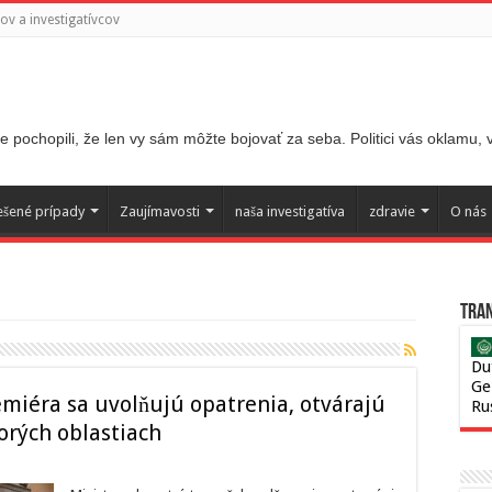
v a investigatívcov
 pochopili, že len vy sám môžte bojovať za seba. Politici vás oklamu,
ešené prípady
Zaujímavosti
naša investigatíva
zdravie
O nás
Tran
Du
Ge
emiéra sa uvolňujú opatrenia, otvárajú
Ru
torých oblastiach