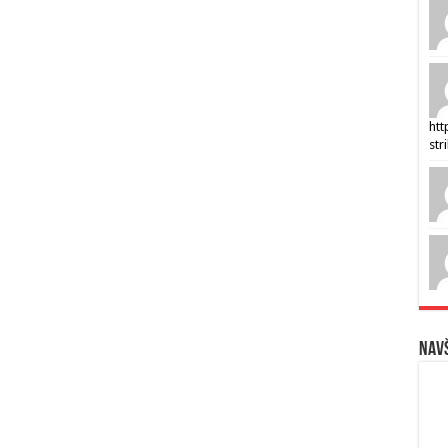
htt
str
Navš