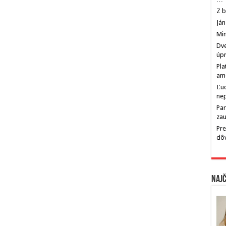
Z b
Ján
Min
Dve
úp
Pla
am
Ľu
ne
Par
zau
Pre
dô
Najč