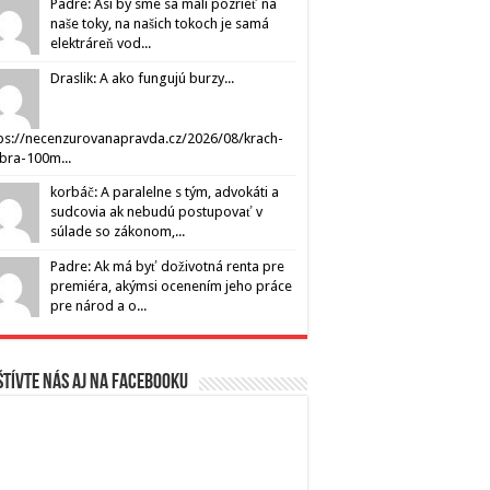
Padre: Asi by sme sa mali pozrieť na
naše toky, na našich tokoch je samá
elektráreň vod...
Draslik: A ako fungujú burzy...
ps://necenzurovanapravda.cz/2026/08/krach-
ibra-100m...
korbáč: A paralelne s tým, advokáti a
sudcovia ak nebudú postupovať v
súlade so zákonom,...
Padre: Ak má byť doživotná renta pre
premiéra, akýmsi ocenením jeho práce
pre národ a o...
tívte nás aj na Facebooku