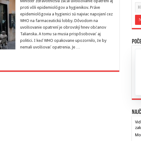
Minister zdravotníctva začal uvolňovanie opatrení aj
proti vôli epidemiológov a hygienikov. Práve
epidemiológovia a hygienici sú najviac napojení cez
WHO na farmaceutickú lobby. Dôvodom na
uvolňovanie opatrení je obrovský hnev občanov
Talianska. A tomu sa musia prispôsobovať aj
politici. I keď WHO opakovane upozornilo, že by
Poče
nemali uvolňovať opatrenia. Je …
Najč
Vid
za
Mos
…