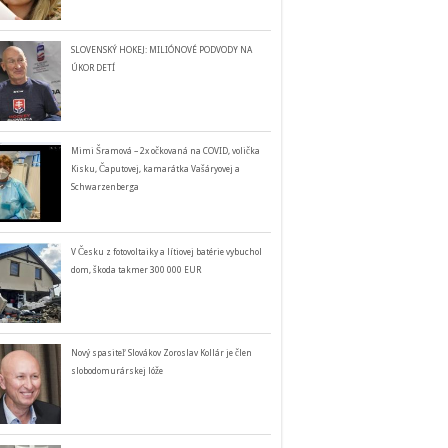
SLOVENSKÝ HOKEJ: MILIÓNOVÉ PODVODY NA
ÚKOR DETÍ
Mimi Šramová – 2x očkovaná na COVID, volička
Kisku, Čaputovej, kamarátka Vašáryovej a
Schwarzenberga
V Česku z fotovoltaiky a lítiovej batérie vybuchol
dom, škoda takmer 300 000 EUR
Nový spasiteľ Slovákov Zoroslav Kollár je člen
slobodomurárskej lóže