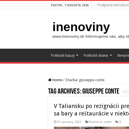
Podporte národovco
PIATOK , 7 AUGUSTA 2026
inenoviny
www.inenoviny.sk Informujeme vás, aby ste
Politické kauzy
Politické dianie
Nevyri
Home
/
Značka:
giuseppe conte
Tag Archives:
giuseppe conte
V Taliansku po rezignácii pr
sa bary a reštaurácie v niek
31 januára, 2021
Dianie vo svete
0