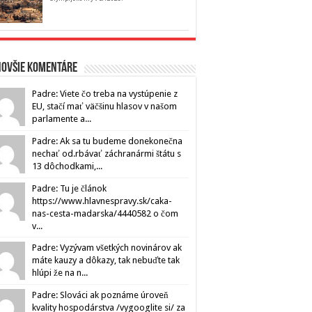
novšie komentáre
Padre: Viete čo treba na vystúpenie z
EU, stačí mať väčšinu hlasov v našom
parlamente a...
Padre: Ak sa tu budeme donekonečna
nechať od.rbávať záchranármi štátu s
13 dôchodkami,...
Padre: Tu je článok
https://www.hlavnespravy.sk/caka-
nas-cesta-madarska/4440582 o čom
v...
Padre: Vyzývam všetkých novinárov ak
máte kauzy a dôkazy, tak nebuďte tak
hlúpi že na n...
Padre: Slováci ak poznáme úroveň
kvality hospodárstva /vygooglite si/ za