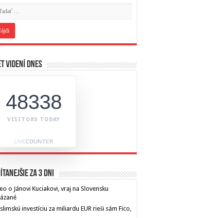
t videní dnes
48338
VISITORS TODAY
ítanejšie za 3 dni
eo o Jánovi Kuciakovi, vraj na Slovensku
kázané
limskú investíciu za miliardu EUR rieši sám Fico,