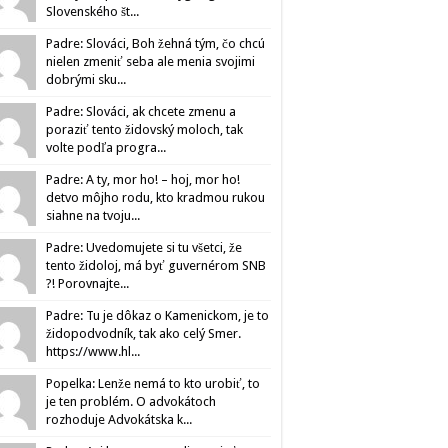
Slovenského št...
Padre: Slováci, Boh žehná tým, čo chcú
nielen zmeniť seba ale menia svojimi
dobrými sku...
Padre: Slováci, ak chcete zmenu a
poraziť tento židovský moloch, tak
volte podľa progra...
Padre: A ty, mor ho! – hoj, mor ho!
detvo môjho rodu, kto kradmou rukou
siahne na tvoju...
Padre: Uvedomujete si tu všetci, že
tento židoloj, má byť guvernérom SNB
?! Porovnajte...
Padre: Tu je dôkaz o Kamenickom, je to
židopodvodník, tak ako celý Smer.
https://www.hl...
Popelka: Lenže nemá to kto urobiť, to
je ten problém. O advokátoch
rozhoduje Advokátska k...