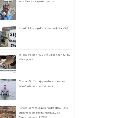
Kto je Peter Kotlár (pôvodná verzia)
Podvodník Fico je podľa Babiša vlastníkom SPP
Milióny pre kafilérku v Mojši, majitelia figurujú
v Rotary clube
Oklamal Fico ľudí aj vymyslenou operáciou
srdca? Nikde mu nevidieť jazvu…
Horiace Los Angeles, požiar podľa plánu? ..ako
príprava na smart city SmartLA2028 a
Olympijské hry v LA 2028?