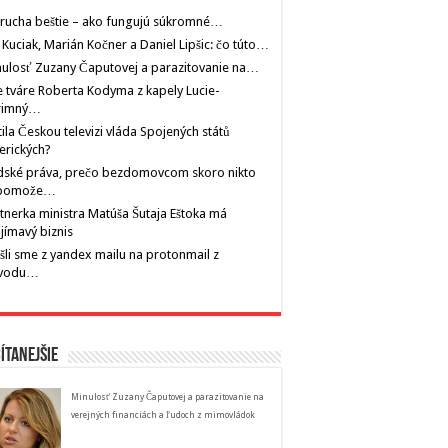
rucha beštie – ako fungujú súkromné…
 Kuciak, Marián Kočner a Daniel Lipšic: čo túto…
ulosť Zuzany Čaputovej a parazitovanie na…
 tváre Roberta Kodyma z kapely Lucie-
rimný…
tila Českou televizi vláda Spojených států
erických?
dské práva, prečo bezdomovcom skoro nikto
pomože…
tnerka ministra Matúša Šutaja Eštoka má
jímavý biznis
šli sme z yandex mailu na protonmail z
vodu…
ítanejšie
Minulosť Zuzany Čaputovej a parazitovanie na
verejných financiách a ľudoch z mimovládok