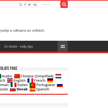
 využijú a odkopnú po voľbách.
Zo života – rady, tipy
slate page
Arabic
Chinese (Simplified)
tch
English
French
rman
Italian
Portuguese
Slovak
ssian
Spanish