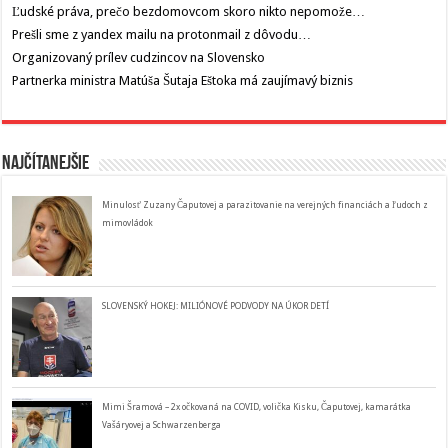
Ľudské práva, prečo bezdomovcom skoro nikto nepomože…
Prešli sme z yandex mailu na protonmail z dôvodu…
Organizovaný prílev cudzincov na Slovensko
Partnerka ministra Matúša Šutaja Eštoka má zaujímavý biznis
Najčítanejšie
Minulosť Zuzany Čaputovej a parazitovanie na verejných financiách a ľudoch z
mimovládok
SLOVENSKÝ HOKEJ: MILIÓNOVÉ PODVODY NA ÚKOR DETÍ
Mimi Šramová – 2x očkovaná na COVID, volička Kisku, Čaputovej, kamarátka
Vašáryovej a Schwarzenberga