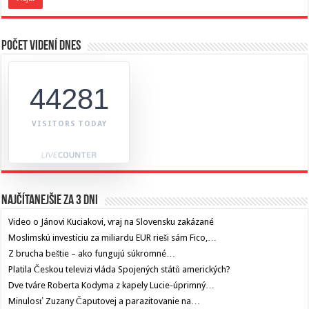
Počet videní dnes
44281
VISITORS TODAY
Najčítanejšie za 3 dni
Video o Jánovi Kuciakovi, vraj na Slovensku zakázané
Moslimskú investíciu za miliardu EUR rieši sám Fico,…
Z brucha beštie – ako fungujú súkromné…
Platila Českou televizi vláda Spojených států amerických?
Dve tváre Roberta Kodyma z kapely Lucie-úprimný…
Minulosť Zuzany Čaputovej a parazitovanie na…