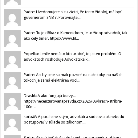
Padre: Uvedomujete si tu všetci, že tento židoloj, má byť
guvernérom SNB ?! Porovnajte...
Padre: Tu je dôkaz o Kamenickom, je to židopodvodník, tak
ako celý Smer. https://www.hl...
Popelka: Lenže nemá to kto urobiť, to je ten problém. O
advokátoch rozhoduje Advokátska k...
Padre: Asi by sme sa mali pozrieť na naše toky, na našich
tokoch je samá elektráreň vod...
Draslik: A ako fungujú burzy...
https://necenzurovanapravda.cz/2026/08/krach-stribra-
100m...
korbáč: A paralelne s tým, advokáti a sudcovia ak nebudú
postupovať v súlade so zákonom,...
Padre: Ak má byť doživotná renta pre premiéra, akýmsi