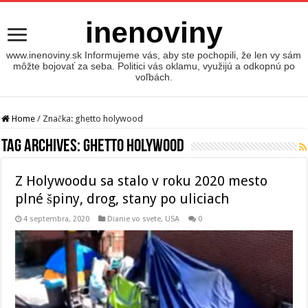
inenoviny
www.inenoviny.sk Informujeme vás, aby ste pochopili, že len vy sám
môžte bojovať za seba. Politici vás oklamu, využijú a odkopnú po
voľbách.
Home
/
Značka:
ghetto holywood
Tag Archives:
ghetto holywood
Z Holywoodu sa stalo v roku 2020 mesto
plné špiny, drog, stany po uliciach
4 septembra, 2020
Dianie vo svete
,
USA
0