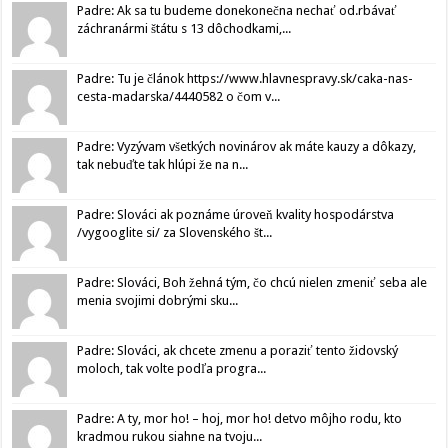
Padre: Ak sa tu budeme donekonečna nechať od.rbávať
záchranármi štátu s 13 dôchodkami,...
Padre: Tu je článok https://www.hlavnespravy.sk/caka-nas-
cesta-madarska/4440582 o čom v...
Padre: Vyzývam všetkých novinárov ak máte kauzy a dôkazy,
tak nebuďte tak hlúpi že na n...
Padre: Slováci ak poznáme úroveň kvality hospodárstva
/vygooglite si/ za Slovenského št...
Padre: Slováci, Boh žehná tým, čo chcú nielen zmeniť seba ale
menia svojimi dobrými sku...
Padre: Slováci, ak chcete zmenu a poraziť tento židovský
moloch, tak volte podľa progra...
Padre: A ty, mor ho! – hoj, mor ho! detvo môjho rodu, kto
kradmou rukou siahne na tvoju...