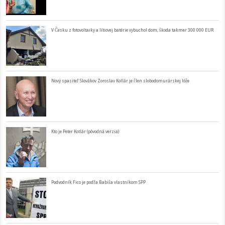
V Česku z fotovoltaiky a lítiovej batérie vybuchol dom, škoda takmer 300 000 EUR
Nový spasiteľ Slovákov Zoroslav Kollár je člen slobodomurárskej lóže
Kto je Peter Kotlár (pôvodná verzia)
Podvodník Fico je podľa Babiša vlastníkom SPP