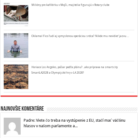
Milióny pre kafilérku v Mojši, majitelia figurujú v Rotary clube
Oklamal Fico ľudí aj vymyslenou operáciou srdca? Nikde mu nevidieť jazvu…
Horiace Los Angeles, požiar podľa plánu? ..ako príprava na smart city
SmartLA2028 a Olympijské hry v LA 2028?
Najnovšie komentáre
Padre: Viete čo treba na vystúpenie z EU, stačí mať väčšinu
hlasov v našom parlamente a...