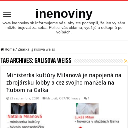
inenoviny
www.inenoviny.sk Informujeme vás, aby ste pochopili, že len vy sám
môžte bojovať za seba. Politici vás oklamu, využijú a odkopnú po
voľbách.
Home
/
Značka:
galisova weiss
Tag Archives:
galisova weiss
Ministerka kultúry Milanová je napojená na
zbrojársku lobby a cez svojho manžela na
Ľubomíra Galka
22 septembra, 2020
Matovič, OĽANO kauzy
1