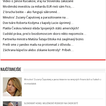
Video o Jánovi Kuciakovi, vraj na Slovensku zakázané
Moslimskú investíciu za miliardu EUR rieši sám Fico,…
Z brucha beštie – ako fungujú súkromné…
Minulosť Zuzany Čaputovej a parazitovanie na…
Dve tváre Roberta Kodyma z kapely Lucie-úprimný…
Platila Českou televizi vláda Spojených států amerických?
Ľudské práva, prečo bezdomovcom skoro nikto nepomože…
Partnerka ministra Matúša Šutaja Eštoka má zaujímavý biznis
Prešli sme z yandex mailu na protonmail z dôvodu…
Záchrana kúpeľov alebo získanie kontroly? Príbeh…
Najčítanejšie
Minulosť Zuzany Čaputovej a parazitovanie na verejných financiách a ľudoch z
mimovládok
SLOVENSKÝ HOKEJ: MILIÓNOVÉ PODVODY NA ÚKOR DETÍ