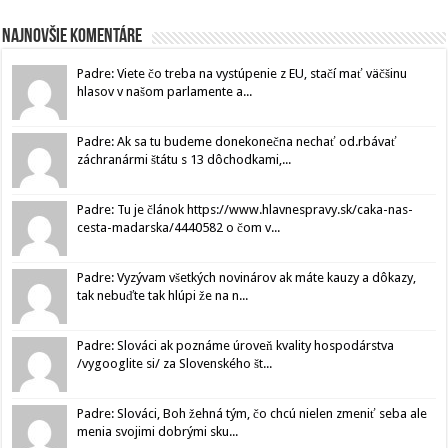
Najnovšie komentáre
Padre: Viete čo treba na vystúpenie z EU, stačí mať väčšinu
hlasov v našom parlamente a...
Padre: Ak sa tu budeme donekonečna nechať od.rbávať
záchranármi štátu s 13 dôchodkami,...
Padre: Tu je článok https://www.hlavnespravy.sk/caka-nas-
cesta-madarska/4440582 o čom v...
Padre: Vyzývam všetkých novinárov ak máte kauzy a dôkazy,
tak nebuďte tak hlúpi že na n...
Padre: Slováci ak poznáme úroveň kvality hospodárstva
/vygooglite si/ za Slovenského št...
Padre: Slováci, Boh žehná tým, čo chcú nielen zmeniť seba ale
menia svojimi dobrými sku...