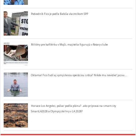
Podvodník Fico je podľa Babiša vlastníkom SPP
Milióny pre kafilérku v Mojši, majitelia figurujú v Rotary clube
Oklamal Fico ľudí aj vymyslenou operáciou srdca? Nikde mu nevidieť jazvu…
Horiace Los Angeles, požiar podľa plánu? ..ako príprava na smart city
SmartLA2028 a Olympijské hry v LA 2028?