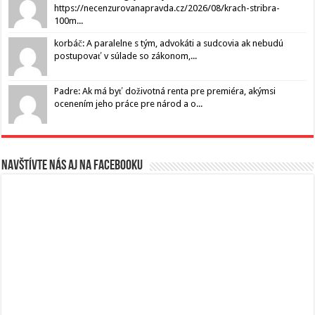
https://necenzurovanapravda.cz/2026/08/krach-stribra-
100m...
korbáč: A paralelne s tým, advokáti a sudcovia ak nebudú
postupovať v súlade so zákonom,...
Padre: Ak má byť doživotná renta pre premiéra, akýmsi
ocenením jeho práce pre národ a o...
Navštívte nás aj na Facebooku