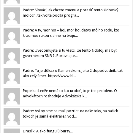
Padre: Slováci, ak chcete zmenu a poraziť tento židovský
moloch, tak volte podľa progra...
Padre: A ty, mor ho! – hoj, mor ho! detvo môjho rodu, kto
kradmou rukou siahne na tvoju...
Padre: Uvedomujete si tu všetci, že tento židoloj, má byť
guvernérom SNB ?! Porovnajte...
Padre: Tu je dôkaz o Kamenickom, je to židopodvodník, tak
ako celý Smer. https://www.hl...
Popelka: Lenže nemá to kto urobiť, to je ten problém. O
advokátoch rozhoduje Advokátska k...
Padre: Asi by sme sa mali pozrieť na naše toky, na našich
tokoch je samá elektráreň vod...
Draslik: A ako fungujú burzy...