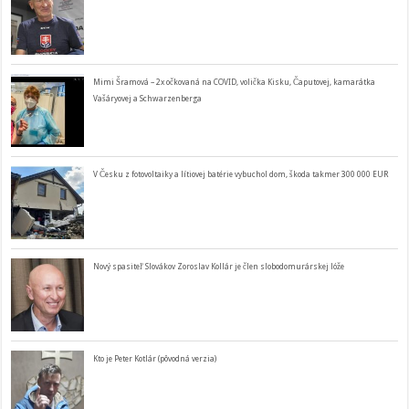
Mimi Šramová – 2x očkovaná na COVID, volička Kisku, Čaputovej, kamarátka
Vašáryovej a Schwarzenberga
V Česku z fotovoltaiky a lítiovej batérie vybuchol dom, škoda takmer 300 000 EUR
Nový spasiteľ Slovákov Zoroslav Kollár je člen slobodomurárskej lóže
Kto je Peter Kotlár (pôvodná verzia)