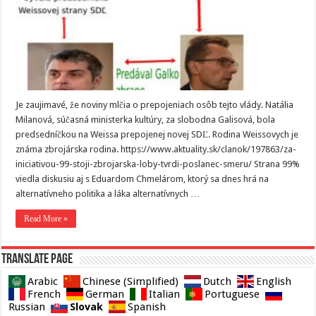
Je zaujimavé, že noviny mlčia o prepojeniach osôb tejto vlády. Natália
Milanová, súčasná ministerka kultúry, za slobodna Galisová, bola
predsedníčkou na Weissa prepojenej novej SDĽ. Rodina Weissovych je
známa zbrojárska rodina. https://www.aktuality.sk/clanok/197863/za-
iniciativou-99-stoji-zbrojarska-loby-tvrdi-poslanec-smeru/ Strana 99%
viedla diskusiu aj s Eduardom Chmelárom, ktorý sa dnes hrá na
alternatívneho politika a láka alternatívnych …
Read More »
Translate page
Arabic
Chinese (Simplified)
Dutch
English
French
German
Italian
Portuguese
Slovak
Russian
Spanish