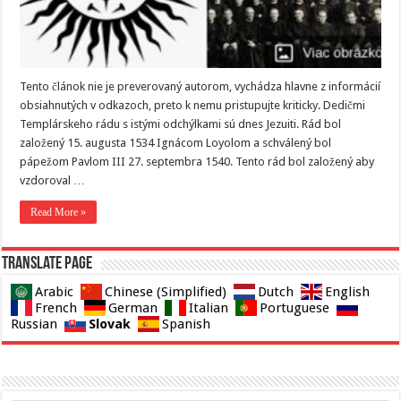
Tento článok nie je preverovaný autorom, vychádza hlavne z informácií
obsiahnutých v odkazoch, preto k nemu pristupujte kriticky. Dedičmi
Templárskeho rádu s istými odchýlkami sú dnes Jezuiti. Rád bol
založený 15. augusta 1534 Ignácom Loyolom a schválený bol
pápežom Pavlom III 27. septembra 1540. Tento rád bol založený aby
vzdoroval …
Read More »
Translate page
Arabic
Chinese (Simplified)
Dutch
English
French
German
Italian
Portuguese
Slovak
Russian
Spanish