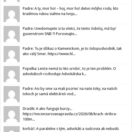
Padre: A ty, mor ho! – hoj, mor ho! detvo môjho rodu, kto
kradmou rukou siahne na tvoju...
Padre: Uvedomujete si tu všetci, že tento židoloj, má byť
guvernérom SNB ?! Porovnajte...
Padre: Tu je dôkaz o Kamenickom, je to židopodvodník, tak
ako celý Smer. https://www.hl...
Popelka: Lenže nemá to kto urobiť, to je ten problém. O
advokátoch rozhoduje Advokátska k...
Padre: Asi by sme sa mali pozrieť na naše toky, na našich
tokoch je samá elektráreň vod...
Draslik: A ako fungujú burzy...
https://necenzurovanapravda.cz/2026/08/krach-stribra-
100m...
korbáč: A paralelne s tým, advokáti a sudcovia ak nebudú