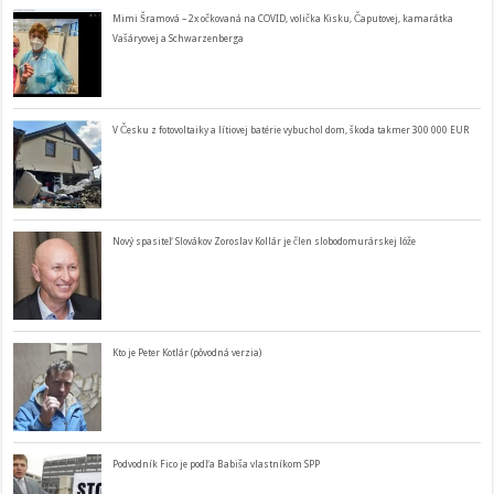
Mimi Šramová – 2x očkovaná na COVID, volička Kisku, Čaputovej, kamarátka
Vašáryovej a Schwarzenberga
V Česku z fotovoltaiky a lítiovej batérie vybuchol dom, škoda takmer 300 000 EUR
Nový spasiteľ Slovákov Zoroslav Kollár je člen slobodomurárskej lóže
Kto je Peter Kotlár (pôvodná verzia)
Podvodník Fico je podľa Babiša vlastníkom SPP