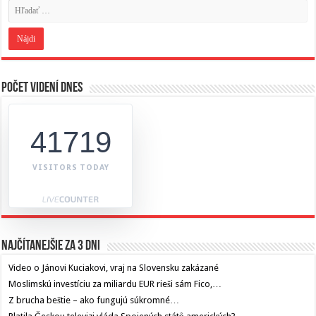
Počet videní dnes
41719
VISITORS TODAY
Najčítanejšie za 3 dni
Video o Jánovi Kuciakovi, vraj na Slovensku zakázané
Moslimskú investíciu za miliardu EUR rieši sám Fico,…
Z brucha beštie – ako fungujú súkromné…