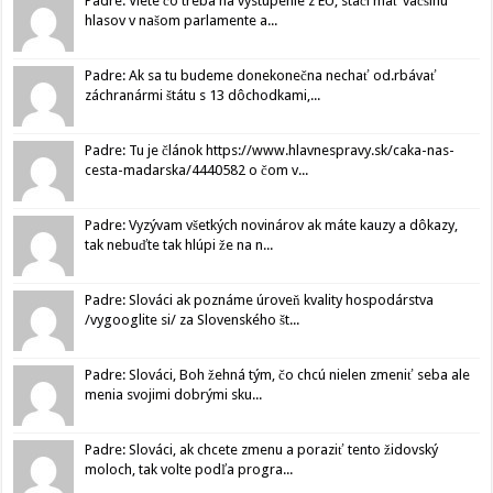
Padre: Viete čo treba na vystúpenie z EU, stačí mať väčšinu
hlasov v našom parlamente a...
Padre: Ak sa tu budeme donekonečna nechať od.rbávať
záchranármi štátu s 13 dôchodkami,...
Padre: Tu je článok https://www.hlavnespravy.sk/caka-nas-
cesta-madarska/4440582 o čom v...
Padre: Vyzývam všetkých novinárov ak máte kauzy a dôkazy,
tak nebuďte tak hlúpi že na n...
Padre: Slováci ak poznáme úroveň kvality hospodárstva
/vygooglite si/ za Slovenského št...
Padre: Slováci, Boh žehná tým, čo chcú nielen zmeniť seba ale
menia svojimi dobrými sku...
Padre: Slováci, ak chcete zmenu a poraziť tento židovský
moloch, tak volte podľa progra...