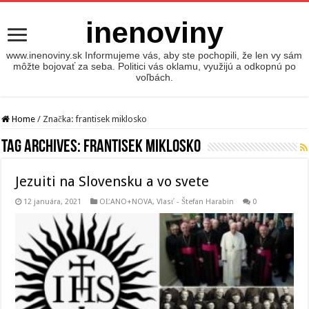
inenoviny
www.inenoviny.sk Informujeme vás, aby ste pochopili, že len vy sám
môžte bojovať za seba. Politici vás oklamu, využijú a odkopnú po
voľbách.
Home
/
Značka:
frantisek miklosko
Tag Archives:
frantisek miklosko
Jezuiti na Slovensku a vo svete
12 januára, 2021
OĽANO+NOVA
,
Vlasť - Štefan Harabin
0