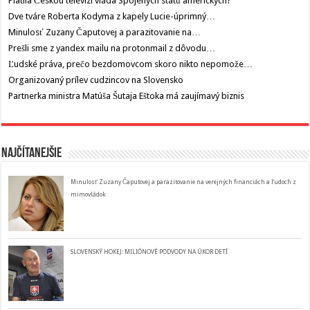
Platila Českou televizi vláda Spojených států amerických?
Dve tváre Roberta Kodyma z kapely Lucie-úprimný…
Minulosť Zuzany Čaputovej a parazitovanie na…
Prešli sme z yandex mailu na protonmail z dôvodu…
Ľudské práva, prečo bezdomovcom skoro nikto nepomože…
Organizovaný prílev cudzincov na Slovensko
Partnerka ministra Matúša Šutaja Eštoka má zaujímavý biznis
Najčítanejšie
Minulosť Zuzany Čaputovej a parazitovanie na verejných financiách a ľudoch z
mimovládok
SLOVENSKÝ HOKEJ: MILIÓNOVÉ PODVODY NA ÚKOR DETÍ