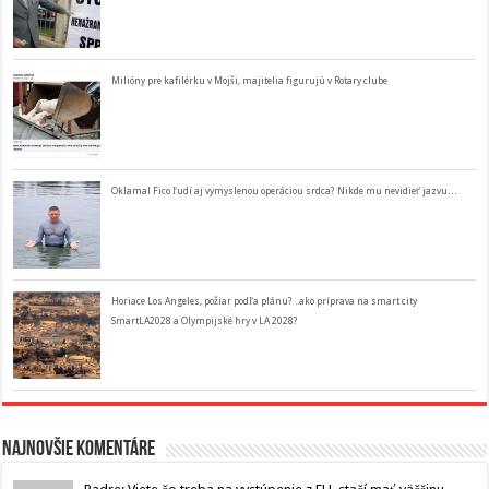
Milióny pre kafilérku v Mojši, majitelia figurujú v Rotary clube
Oklamal Fico ľudí aj vymyslenou operáciou srdca? Nikde mu nevidieť jazvu…
Horiace Los Angeles, požiar podľa plánu? ..ako príprava na smart city
SmartLA2028 a Olympijské hry v LA 2028?
Najnovšie komentáre